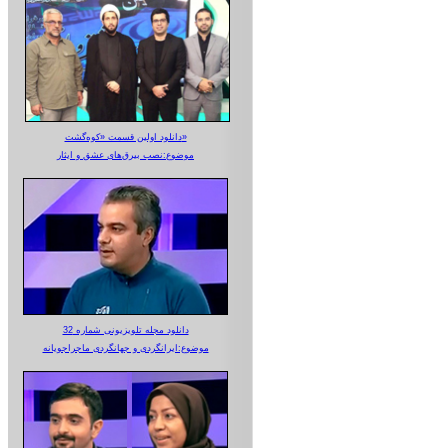
دانلود اولین قسمت «کوه‌گشت»
موضوع:نصب بیرق‌های عشق و ایثار
دانلود مجله تلویزیونی شماره 32
موضوع:ایرانگردی و جهانگردی ماجراجویانه