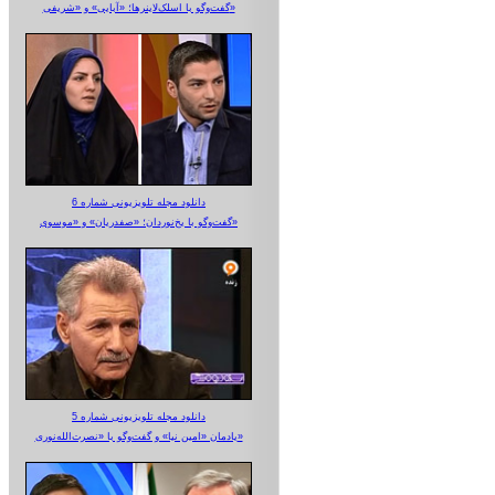
گفت‌وگو با اسلک‌لاینرها؛ «آبایی» و «شریفی»
دانلود مجله تلویزیونی شماره 6
گفت‌وگو با یخ‌نوردان؛ «صفدریان» و «موسوی»
دانلود مجله تلویزیونی شماره 5
یادمان «امین نیا» و گفت‌وگو با «نصرت‌الله‌نوری»