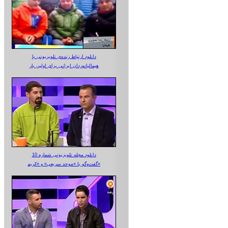
دانلود ارتباط زنده‌ی تلویزیونی‌ با
هیمالیانوردان ایرانی برای اولین بار
دانلود مجله تلویزیونی شماره 10
گفت‌وگو با «موحد سریعی» و «کریم»