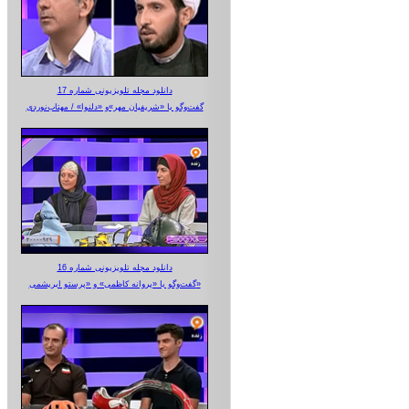
دانلود مجله تلویزیونی شماره 17
گفت‌وگو با «شریفیان مهر»‌و «دلنوا» / مهتاب‌نوردی
دانلود مجله تلویزیونی شماره 16
گفت‌وگو با «پروانه کاظمی» و «پرستو‌ ابریشمی»