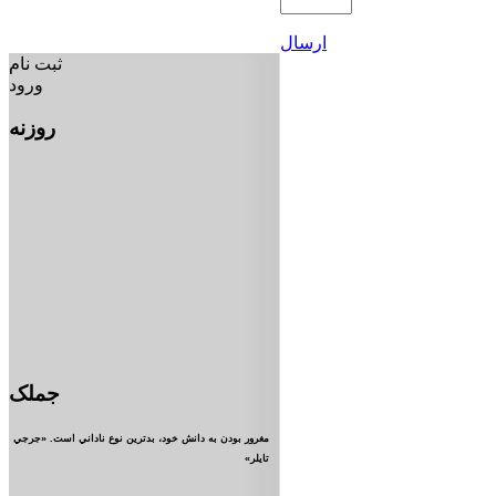
ارسال
ثبت نام
ورود
روزنه
جملک
مغرور بودن به دانش خود، بدترين نوع ناداني است. «جرجي
تايلر»