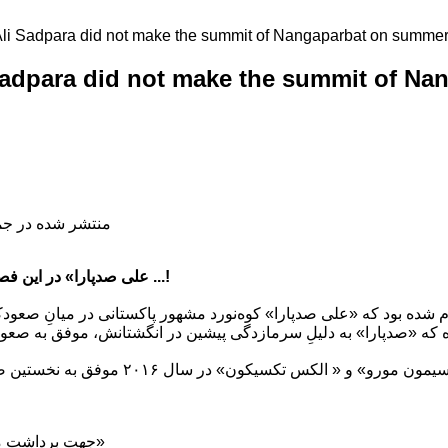
i Sadpara did not make the summit of Nangaparbat on summe
dpara did not make the summit of Na
منتشر شده در جمعه, 14 تیر 398
«علی صدپارا» در این فصل نانگاپاربات را صعود نکرده ...!
 شده بود که «علی صدپارا» کوه‌نورد مشهور پاکستانی در میانِ صعودکن
جهت برداشت مطلب ... ذکر منبع «کوه‌نوشت»