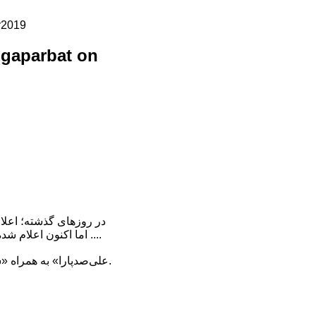
r2019
ngaparbat on
در روزهای گذشته؛ اعلام
... اما اکنون اعلام شده که «صدپارا» به دلیلِ سرمازدگی پیشین در انگشتانش، موفق به صعودِ این قله برای پنجمین‌بار نشده.
«علی‌صدپارا» به همراه «سیمون مورو» و « الکس تکسیکون» در سال ۲۰۱۶ موفق به نخستین صعود زمستانه نانگاپاربات شد.