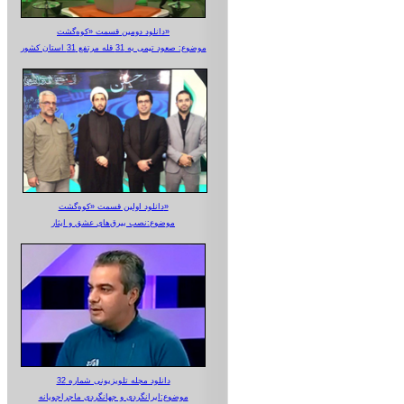
دانلود دومین قسمت «کوه‌گشت»
موضوع: صعود تیمی به 31 قله مرتفع 31 استان کشور
دانلود اولین قسمت «کوه‌گشت»
موضوع:نصب بیرق‌های عشق و ایثار
دانلود مجله تلویزیونی شماره 32
موضوع:ایرانگردی و جهانگردی ماجراجویانه