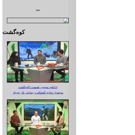
***
کوه‌گشت
دانلود سومین قسمت «کوه‌گشت»
موضوع: تداوم اکتشاف و پیمایش غار جوجار