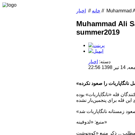
Muhammad Al
//
خانه
//
اخبار
Muhammad Ali Sa
summer2019
دسته:
اخبار
1 22:56
ندگان قله «نانگاپاربات» بوده
منبع: «لدوفینه»