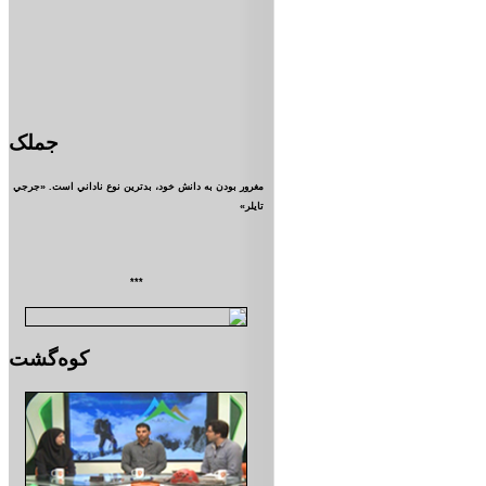
جملک
مغرور بودن به دانش خود، بدترين نوع ناداني است. «جرجي
تايلر»
***
کوه‌گشت