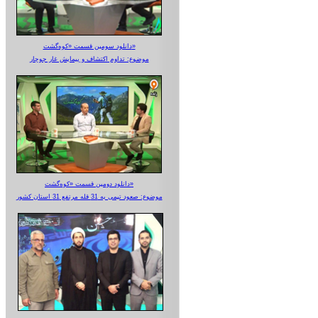
دانلود سومین قسمت «کوه‌گشت»
موضوع: تداوم اکتشاف و پیمایش غار جوجار
دانلود دومین قسمت «کوه‌گشت»
موضوع: صعود تیمی به 31 قله مرتفع 31 استان کشور