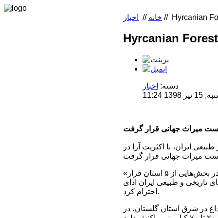
Hyrcanian For
//
خانه
//
اخبار
Hyrcanian Forest
دسته:
اخبار
13 11:24
بیعی ایران، با اکثریت آرا در
«حجت الله ایوبی» دبیرکل کمیسیون ملی یونسکو در ایران عنوان کرد: جنگل‌های هیرکانی در بخش‌هایی از ۵ استان قرار
ای تاریخی و طبیعی ایران ادای
احترام کرد.
 تا گُلی‌داغ در شرق استان گلستان، در