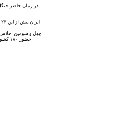
حضور ۱۸۰ کشور؛ از جمله ایران در باکو پایتخت جمهوری آذربایجان آغاز به کار کرده و تا۱۹ تیر ماه ادامه خواهد داشت.