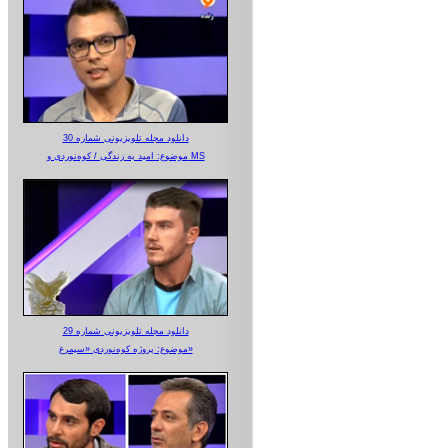
دانلود مجله تلویزیونی شماره 30
موضوع: امید به زندگی / کوه‌نوردی و MS
دانلود مجله تلویزیونی شماره 29
موضوع: پروژه کوه‌نوردی «سیمرغ»