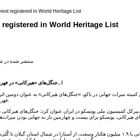
est registered in World Heritage List
 registered in World Heritage List
منتشر شده در شنبه, 15 تیر 98
جنگل‌های «هیرکانی» در فهرست میراث جهانی قرار گرفت...!
یته میراث جهانی در باکو، «جنگل‌های هیرکانی» به عنوان دومین اثر ط
فهرست میراث جهانی قرار گرفت.
های هیرکانی، یونسکو برای بیست و چهارمین بار به جهانی بودن میراث‌ه
جنگل‌های هیرکانی با ۱.۹ میلیون هکتار وسعت، از آستارا در شمال استان گیلان
گستره‌ای به طول تقریبی ۸۰۰ کیلومتر و عرض ۲۰ تا ۷۰ کیلومتر پراکنش دارد.