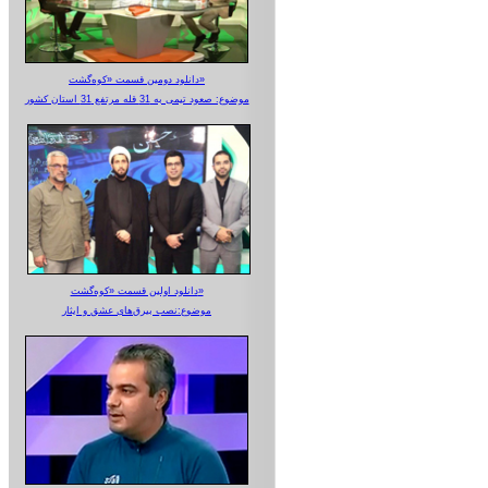
دانلود دومین قسمت «کوه‌گشت»
موضوع: صعود تیمی به 31 قله مرتفع 31 استان کشور
دانلود اولین قسمت «کوه‌گشت»
موضوع:نصب بیرق‌های عشق و ایثار