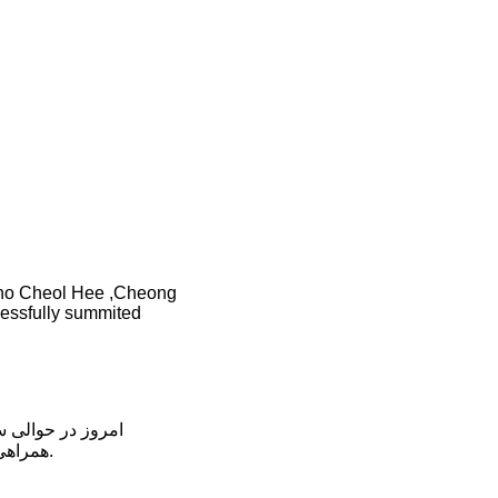
 Cho Cheol Hee ,Cheong
ssfully summited
همراهی «پچومبه» شرپا نپالی و «محمدحسین» از پاکستان موفق به صعود «گاشربروم۱» ۸۰۶۸ متری شدند.