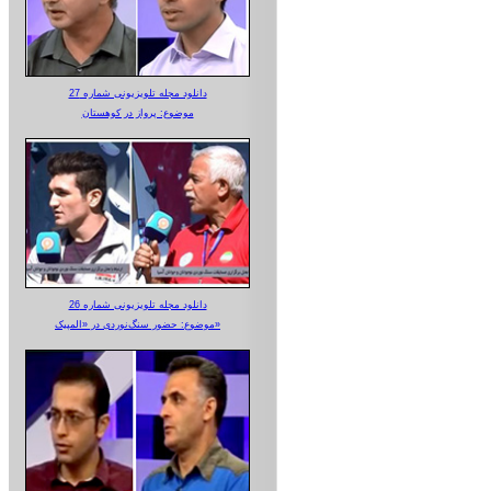
دانلود مجله تلویزیونی شماره 27
موضوع: پرواز در کوهستان
دانلود مجله تلویزیونی شماره 26
موضوع: حضور سنگ‌نوردی در «المپیک»