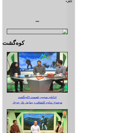
تايلر»
***
کوه‌گشت
دانلود سومین قسمت «کوه‌گشت»
موضوع: تداوم اکتشاف و پیمایش غار جوجار