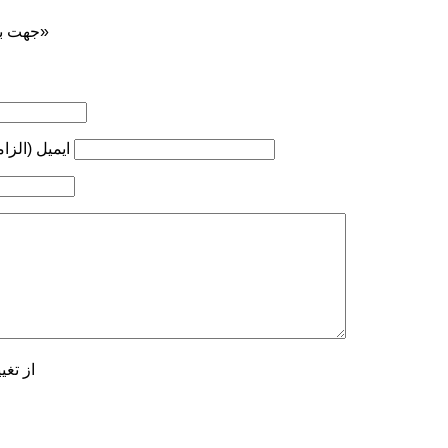
جهت بازنشر ... ذکر منبع «کوه‌نوشت»
ایمیل (الزا
از تغی