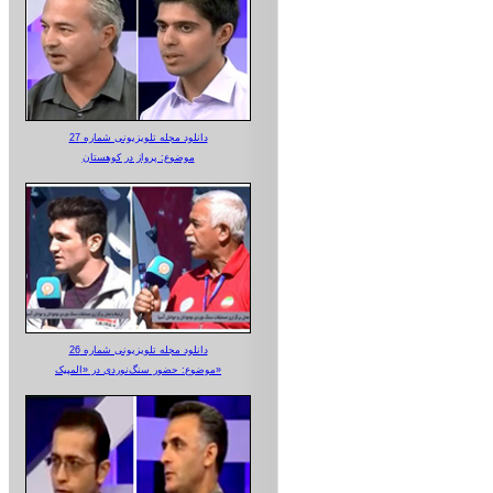
دانلود مجله تلویزیونی شماره 27
موضوع: پرواز در کوهستان
دانلود مجله تلویزیونی شماره 26
موضوع: حضور سنگ‌نوردی در «المپیک»