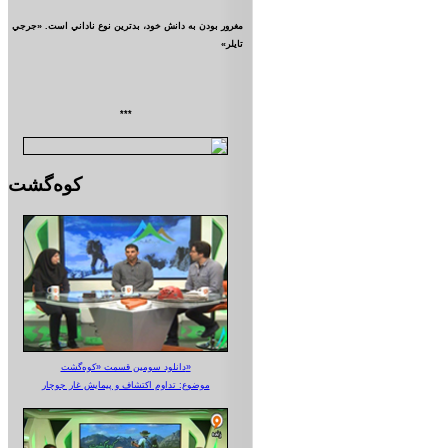
مغرور بودن به دانش خود، بدترين نوع ناداني است. «جرجي
تايلر»
***
کوه‌گشت
دانلود سومین قسمت «کوه‌گشت»
موضوع: تداوم اکتشاف و پیمایش غار جوجار