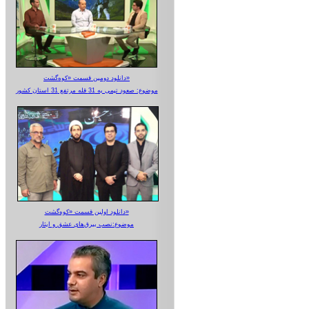
دانلود دومین قسمت «کوه‌گشت»
موضوع: صعود تیمی به 31 قله مرتفع 31 استان کشور
دانلود اولین قسمت «کوه‌گشت»
موضوع:نصب بیرق‌های عشق و ایثار