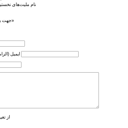
نام ملیت‌های نخستی
جهت بازنشر ... ذکر منبع «کوه‌نوشت»
ایمیل (الزا
از تغی