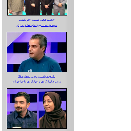
دانلود اولین قسمت «کوه‌گشت»
موضوع:نصب بیرق‌های عشق و ایثار
دانلود مجله تلویزیونی شماره 32
موضوع:ایرانگردی و جهانگردی ماجراجویانه