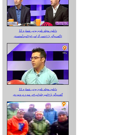
دانلود مجله تلویزیونی شماره 12
گفت‌وگو با «حسن‌گرامی»و«امیدآمحمدی»
دانلود مجله تلویزیونی شماره 11
گفت‌وگو با «امیرجلوانی»در مورد دره‌نوردی