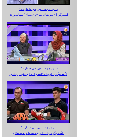
دانلود مجله تلویزیونی شماره 17
گفت‌وگو با «شریفیان مهر»‌و «دلنوا» / مهتاب‌نوردی
دانلود مجله تلویزیونی شماره 16
گفت‌وگو با «پروانه کاظمی» و «پرستو‌ ابریشمی»
دانلود مجله تلویزیونی شماره 15
گفت‌وگو درباره «دوچرخه‌سواری کوهستان»