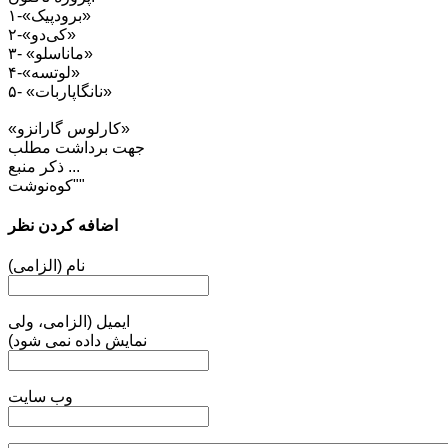
۱-«برودپیک»
۲-«کی‌دو»
۳- «ماناسلو»
۴-«لوتسه»
۵- «نانگاپاربات»
«کارلوس گارانزو»
جهت برداشت مطلب
... ذکر منبع
"کوه‌نوشت"
اضافه کردن نظر
نام (الزامی)
ایمیل (الزامی، ولی
نمایش داده نمی شود)
وب سایت