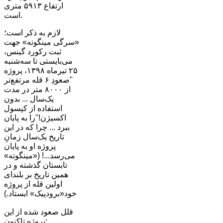
ارتفاع ۵۹۱۳ متری
است.
لازم به ذکر است؛
«سرگی مینگوته» جهت
ثبت رکورد گینس،
می‌بایستی تا سه‌شنبه
۲۵ تیرماه ۱۳۹۸، پروژه
"صعودِ ۶ قله مرتفع‌تر
از ۸۰۰۰ متر در مدت
یک‌سال ... بدون
استفاده از کپسول
اکسیژن!"را به پایان
ببرد ... چرا که در این
تاریخ یک‌سال زمانِ
پروژه او به پایان
می‌رسد...! («مینگوته»
تابستان گذشته و در
همین تاریخ بر بلندای
اولین قله از پروژه
خود«برودپیک» ایستاد.)
قلل صعود شده از این
پروژه تاکنون: