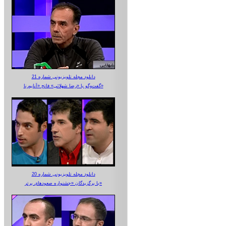
دانلود مجله تلویزیونی شماره 21
گفت‌وگو با «رضا شهلائی» فاتح «آناپورنا»
دانلود مجله تلویزیونی شماره 20
با برگزیدگان «جشنواره صعودهای برتر»