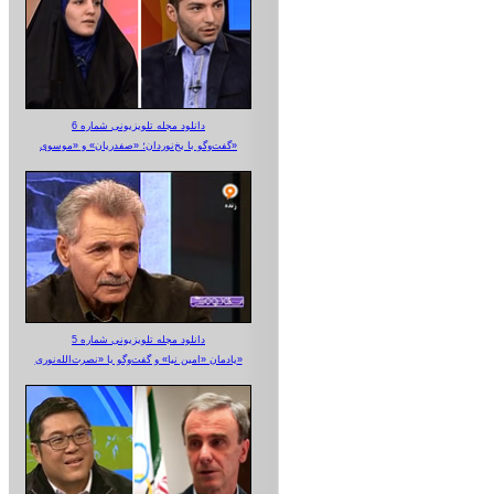
دانلود مجله تلویزیونی شماره 6
گفت‌وگو با یخ‌نوردان؛ «صفدریان» و «موسوی»
دانلود مجله تلویزیونی شماره 5
یادمان «امین نیا» و گفت‌وگو با «نصرت‌الله‌نوری»