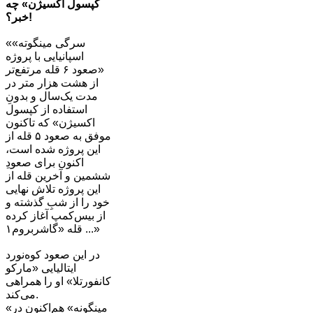
کپسول اکسیژن» چه
خبر؟!
«سرگی مینگوته»
اسپانیایی با پروژه
«صعود ۶ قله مرتفع‌تر
از هشت هزار متر در
مدت یک‌سال و بدونِ
استفاده از کپسول
اکسیژن» که تاکنون
موفق به صعود ۵ قله از
این پروژه شده است،
اکنون برای صعودِ
ششمین و آخرین قله از
این پروژه تلاش نهایی
خود را از شبِ گذشته و
از بیس‌کمپ آغاز کرده
... قله «گاشربروم۱»
در این صعود کوه‌نورد
ایتالیایی «مارکو
کانفورتلا» او را همراهی
می‌کند.
«مینگونه» هم‌اکنون در