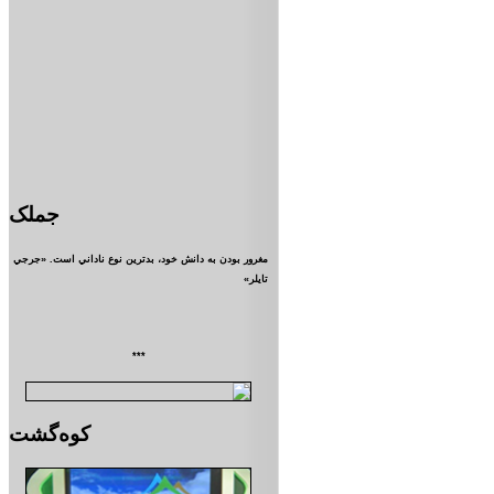
جملک
مغرور بودن به دانش خود، بدترين نوع ناداني است. «جرجي
تايلر»
***
کوه‌گشت