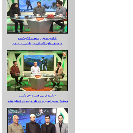
دانلود سومین قسمت «کوه‌گشت»
موضوع: تداوم اکتشاف و پیمایش غار جوجار
دانلود دومین قسمت «کوه‌گشت»
موضوع: صعود تیمی به 31 قله مرتفع 31 استان کشور