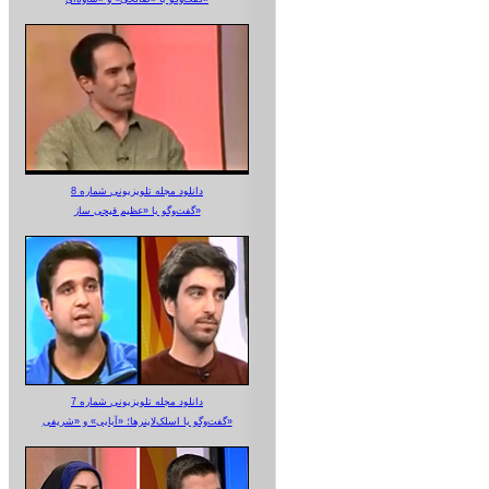
دانلود مجله تلویزیونی شماره 8
گفت‌وگو با «عظیم قیچی ساز»
دانلود مجله تلویزیونی شماره 7
گفت‌وگو با اسلک‌لاینرها؛ «آبایی» و «شریفی»