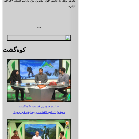
مغرور بودن به دانش خود، بدترين نوع ناداني است. «جرجي
تايلر»
***
کوه‌گشت
دانلود سومین قسمت «کوه‌گشت»
موضوع: تداوم اکتشاف و پیمایش غار جوجار