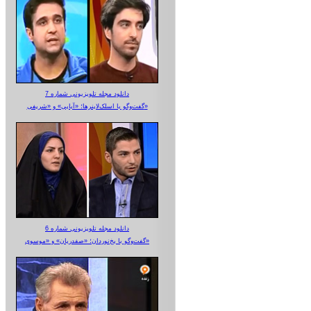
دانلود مجله تلویزیونی شماره 7
گفت‌وگو با اسلک‌لاینرها؛ «آبایی» و «شریفی»
دانلود مجله تلویزیونی شماره 6
گفت‌وگو با یخ‌نوردان؛ «صفدریان» و «موسوی»