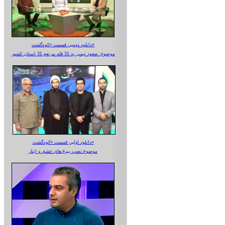
دانلود دومین قسمت «کوه‌گشت»
موضوع: صعود تیمی به 31 قله مرتفع 31 استان کشور
دانلود اولین قسمت «کوه‌گشت»
موضوع:نصب بیرق‌های عشق و ایثار