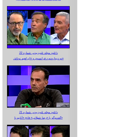
دانلود مجله تلویزیونی شماره 22
دو دیواره‌نورد فرانسوی و «ابراهیم نوتاش»
دانلود مجله تلویزیونی شماره 21
گفت‌وگو با «رضا شهلائی» فاتح «آناپورنا»