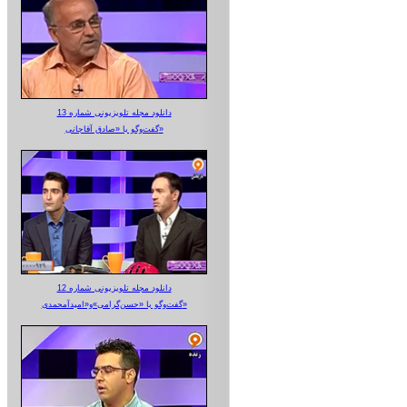
دانلود مجله تلویزیونی شماره 13
گفت‌وگو با «صادق آقاجانی»
دانلود مجله تلویزیونی شماره 12
گفت‌وگو با «حسن‌گرامی»و«امیدآمحمدی»