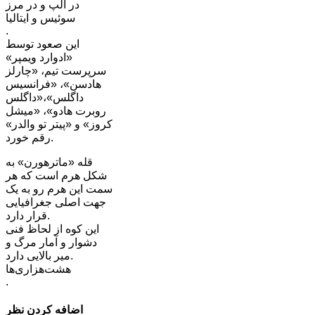
در آلپ و در مرز
سوئیس و ایتالیا
.
این صعود توسط
«ادوارد ویمپر»
سرپرست تیم، «چارلز
هادسن»، «فرانسیس
داگلس»،«داگلس
روبرت هادو»، «میشل
کروز» و «پیتر تو والدر»
رقم خورد.
قله «ماترهورن» به
شکل هرم است که هر
سمت این هرم رو به یک
جهت اصلی جغرافیایی
قرار دارد.
این کوه از لحاظ فنی
دشوار و آمار مرگ و
میر بالایی دارد.
هشت‌هزاری‌ها
.
اضافه کردن نظر