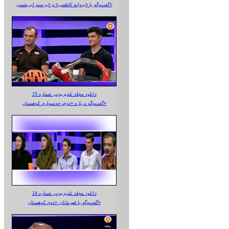
گفت‌وگو با «پروانه کاظمی» و «پرستو‌ ابریشمی»
دانلود مجله تلویزیونی شماره 15
گفت‌وگو درباره «دوچرخه‌سواری کوهستان»
دانلود مجله تلویزیونی شماره 14
گفت‌وگو با قهرمانان «دوی کوهستان»