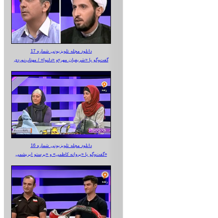
دانلود مجله تلویزیونی شماره 17
گفت‌وگو با «شریفیان مهر»‌و «دلنوا» / مهتاب‌نوردی
دانلود مجله تلویزیونی شماره 16
گفت‌وگو با «پروانه کاظمی» و «پرستو‌ ابریشمی»