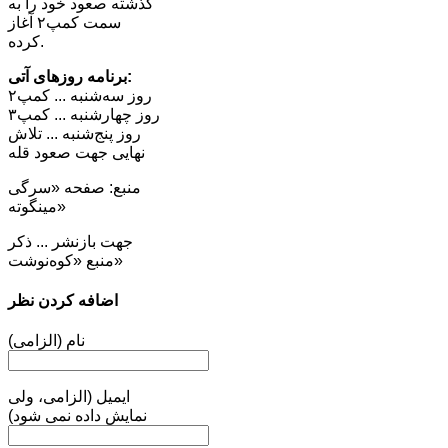
گذشته صعود خود را به
سمت کمپ۲ آغاز
کرده.
برنامه روزهای آتی:
روز سه‌شنبه ... کمپ۲
روز چهارشنبه ... کمپ۳
روز پنج‌شنبه ... تلاش
نهایی جهت صعود قله
منبع: صفحه «سرگی
مینگوته»
جهت بازنشر ... ذکر
منبع «کوه‌نوشت»
اضافه کردن نظر
نام (الزامی)
ایمیل (الزامی، ولی
نمایش داده نمی شود)