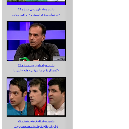
دانلود مجله تلویزیونی شماره 22
دو دیواره‌نورد فرانسوی و «ابراهیم نوتاش»
دانلود مجله تلویزیونی شماره 21
گفت‌وگو با «رضا شهلائی» فاتح «آناپورنا»
دانلود مجله تلویزیونی شماره 20
با برگزیدگان «جشنواره صعودهای برتر»