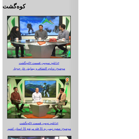
کوه‌گشت
دانلود سومین قسمت «کوه‌گشت»
موضوع: تداوم اکتشاف و پیمایش غار جوجار
دانلود دومین قسمت «کوه‌گشت»
موضوع: صعود تیمی به 31 قله مرتفع 31 استان کشور