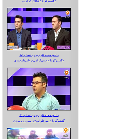
گفت‌وگو با «صادق آقاجانی»
دانلود مجله تلویزیونی شماره 12
گفت‌وگو با «حسن‌گرامی»و«امیدآمحمدی»
دانلود مجله تلویزیونی شماره 11
گفت‌وگو با «امیرجلوانی»در مورد دره‌نوردی