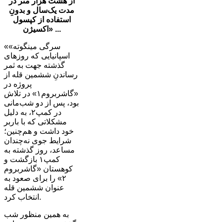
از هشت هزار متر در
مدت یک‌سال و بدونِ
استفاده از کپسول
اکسیژن» ...
«سرگی مینگوته»
اسپانیایی که روزهای
گذشته جهت به ثمر
رساندنِ ششمین قله از
پروژه در
«گاشربروم۱» در تلاش
بود، پس از دو شب‌مانی
در کمپ۲، به دلیل
مشکلاتی که با باربر
خود داشت و هم‌چنین؛
شرایط جوی نه‌چندان
مساعد، روز گذشته به
کمپ۱ بازگشت و
کوهستان «گاشربروم
۲» را برای صعود به
عنوان ششمین قله
انتخاب کرد.
به همین منظور شب