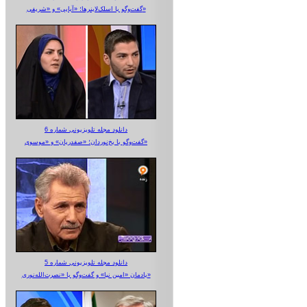
گفت‌وگو با اسلک‌لاینرها؛ «آبایی» و «شریفی»
دانلود مجله تلویزیونی شماره 6
گفت‌وگو با یخ‌نوردان؛ «صفدریان» و «موسوی»
دانلود مجله تلویزیونی شماره 5
یادمان «امین نیا» و گفت‌وگو با «نصرت‌الله‌نوری»