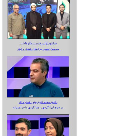
دانلود اولین قسمت «کوه‌گشت»
موضوع:نصب بیرق‌های عشق و ایثار
دانلود مجله تلویزیونی شماره 32
موضوع:ایرانگردی و جهانگردی ماجراجویانه