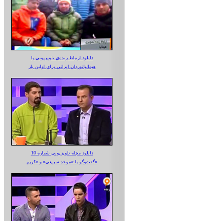
دانلود ارتباط زنده‌ی تلویزیونی‌ با
هیمالیانوردان ایرانی برای اولین بار
دانلود مجله تلویزیونی شماره 10
گفت‌وگو با «موحد سریعی» و «کریم»