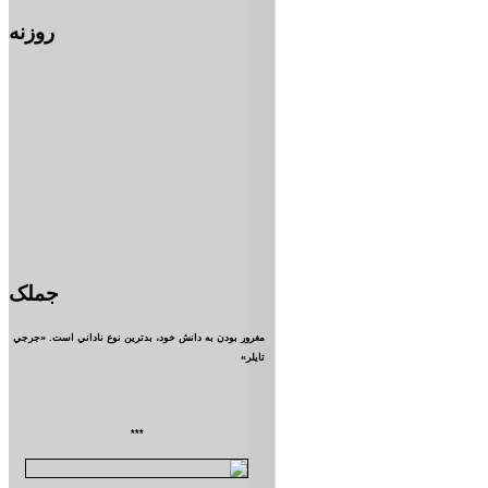
روزنه
جملک
مغرور بودن به دانش خود، بدترين نوع ناداني است. «جرجي
تايلر»
***