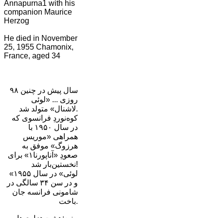
Annapurna1 with his
companion Maurice
Herzog
He died in November
25, 1955 Chamonix,
France, aged 34
۹۸ سال پیش در چنین
روزی ... «لوئی
لاشنال» متولد شد.
کوه‌نوردِ فرانسوی که
در سال ۱۹۵۰ با
همراهی «موریس
هرزوگ» موفق به
صعودِ «آناپورنا۱» برای
نخستین‌بار شد!
«لوئی» در سال ۱۹۵۵
و در سن ۳۴ سالگی در
شامونی فرانسه جان
باخت.