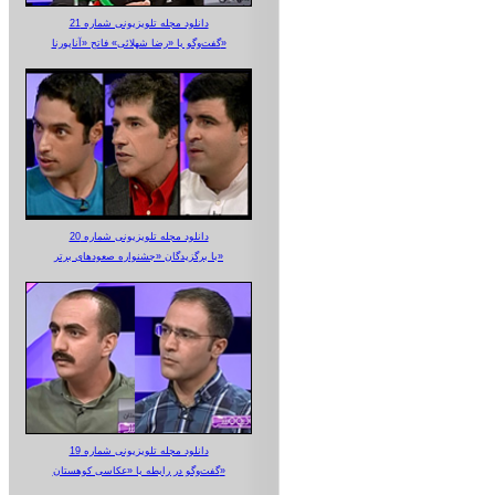
دانلود مجله تلویزیونی شماره 21
گفت‌وگو با «رضا شهلائی» فاتح «آناپورنا»
دانلود مجله تلویزیونی شماره 20
با برگزیدگان «جشنواره صعودهای برتر»
دانلود مجله تلویزیونی شماره 19
گفت‌وگو در رابطه با «عکاسی کوهستان»