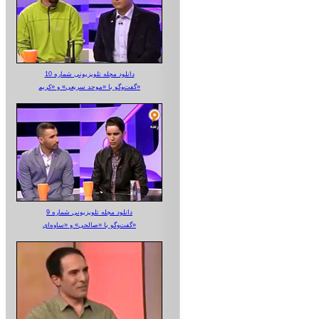
دانلود مجله تلویزیونی شماره 10
گفت‌وگو با «موحد سریعی» و «کریم»
دانلود مجله تلویزیونی شماره 9
گفت‌وگو با «صالحی» و «ساوه‌ای»