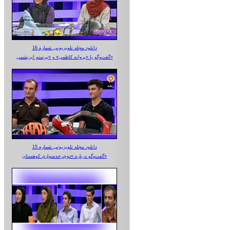
دانلود مجله تلویزیونی شماره 16
گفت‌وگو با «پروانه کاظمی» و «پرستو‌ ابریشمی»
دانلود مجله تلویزیونی شماره 15
گفت‌وگو درباره «دوچرخه‌سواری کوهستان»