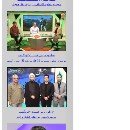
موضوع: تداوم اکتشاف و پیمایش غار جوجار
دانلود دومین قسمت «کوه‌گشت»
موضوع: صعود تیمی به 31 قله مرتفع 31 استان کشور
دانلود اولین قسمت «کوه‌گشت»
موضوع:نصب بیرق‌های عشق و ایثار