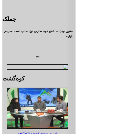
جملک
مغرور بودن به دانش خود، بدترين نوع ناداني است. «جرجي
تايلر»
***
کوه‌گشت
دانلود سومین قسمت «کوه‌گشت»