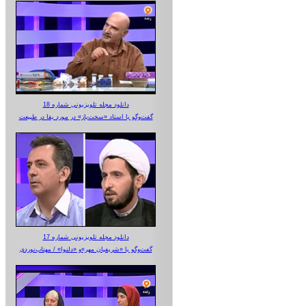
دانلود مجله تلویزیونی شماره 18
گفت‌وگو با استاد «سخت‌باز» در مورد بقا در طبیعت
دانلود مجله تلویزیونی شماره 17
گفت‌وگو با «شریفیان مهر»‌و «دلنوا» / مهتاب‌نوردی