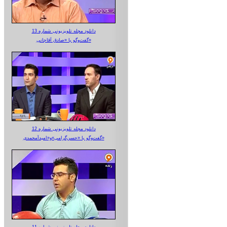
دانلود مجله تلویزیونی شماره 13
گفت‌وگو با «صادق آقاجانی»
دانلود مجله تلویزیونی شماره 12
گفت‌وگو با «حسن‌گرامی»و«امیدآمحمدی»