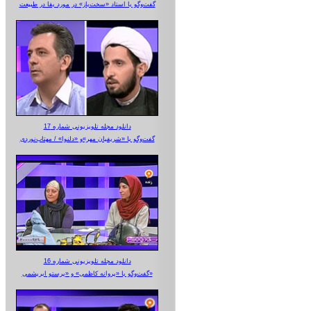
گفت‌وگو با استاد «سخت‌باز» در مورد بقا در طبیعت
دانلود مجله تلویزیونی شماره 17
گفت‌وگو با «شریفیان مهر»‌و «دلنوا» / مهتاب‌نوردی
دانلود مجله تلویزیونی شماره 16
گفت‌وگو با «پروانه کاظمی» و «پرستو‌ ابریشمی»