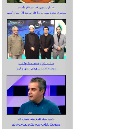
دانلود دومین قسمت «کوه‌گشت»
موضوع: صعود تیمی به 31 قله مرتفع 31 استان کشور
دانلود اولین قسمت «کوه‌گشت»
موضوع:نصب بیرق‌های عشق و ایثار
دانلود مجله تلویزیونی شماره 32
موضوع:ایرانگردی و جهانگردی ماجراجویانه