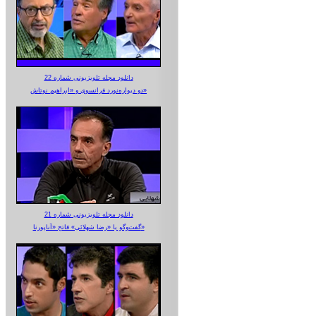
دانلود مجله تلویزیونی شماره 22
دو دیواره‌نورد فرانسوی و «ابراهیم نوتاش»
دانلود مجله تلویزیونی شماره 21
گفت‌وگو با «رضا شهلائی» فاتح «آناپورنا»