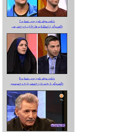
دانلود مجله تلویزیونی شماره 7
گفت‌وگو با اسلک‌لاینرها؛ «آبایی» و «شریفی»
دانلود مجله تلویزیونی شماره 6
گفت‌وگو با یخ‌نوردان؛ «صفدریان» و «موسوی»