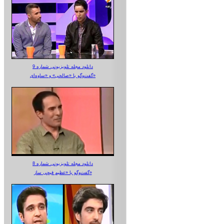
دانلود مجله تلویزیونی شماره 9
گفت‌وگو با «صالحی» و «ساوه‌ای»
دانلود مجله تلویزیونی شماره 8
گفت‌وگو با «عظیم قیچی ساز»