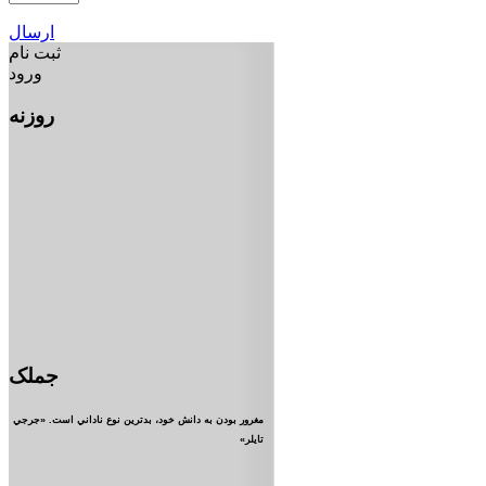
ارسال
ثبت نام
ورود
روزنه
جملک
مغرور بودن به دانش خود، بدترين نوع ناداني است. «جرجي
تايلر»