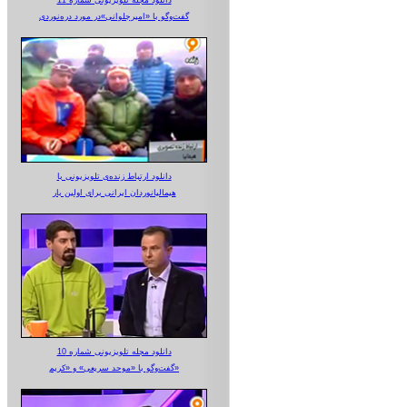
دانلود مجله تلویزیونی شماره 11
گفت‌وگو با «امیرجلوانی»در مورد دره‌نوردی
دانلود ارتباط زنده‌ی تلویزیونی‌ با
هیمالیانوردان ایرانی برای اولین بار
دانلود مجله تلویزیونی شماره 10
گفت‌وگو با «موحد سریعی» و «کریم»