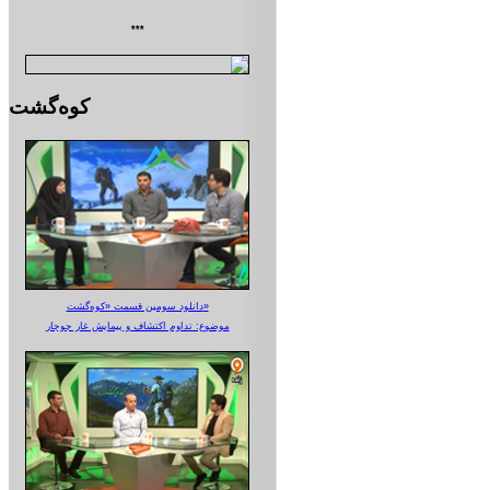
***
کوه‌گشت
دانلود سومین قسمت «کوه‌گشت»
موضوع: تداوم اکتشاف و پیمایش غار جوجار