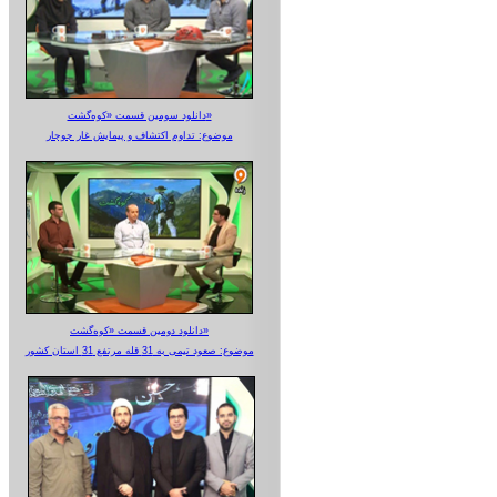
دانلود سومین قسمت «کوه‌گشت»
موضوع: تداوم اکتشاف و پیمایش غار جوجار
دانلود دومین قسمت «کوه‌گشت»
موضوع: صعود تیمی به 31 قله مرتفع 31 استان کشور