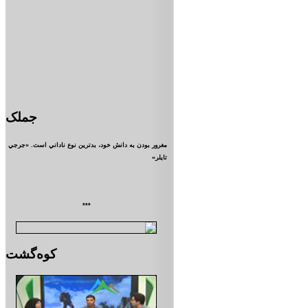
جملک
مغرور بودن به دانش خود، بدترين نوع ناداني است. «جرجي
تايلر»
***
کوه‌گشت