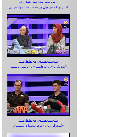
دانلود مجله تلویزیونی شماره 17
گفت‌وگو با «شریفیان مهر»‌و «دلنوا» / مهتاب‌نوردی
دانلود مجله تلویزیونی شماره 16
گفت‌وگو با «پروانه کاظمی» و «پرستو‌ ابریشمی»
دانلود مجله تلویزیونی شماره 15
گفت‌وگو درباره «دوچرخه‌سواری کوهستان»