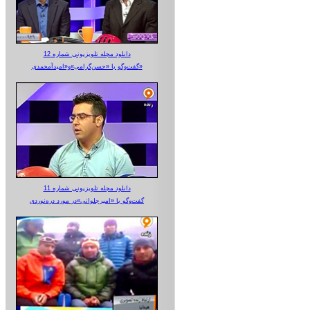
دانلود مجله تلویزیونی شماره 12
گفت‌وگو با «حسن‌گرامی»و«امیدآمحمدی»
دانلود مجله تلویزیونی شماره 11
گفت‌وگو با «امیرجلوانی»در مورد دره‌نوردی