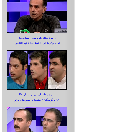
دانلود مجله تلویزیونی شماره 21
گفت‌وگو با «رضا شهلائی» فاتح «آناپورنا»
دانلود مجله تلویزیونی شماره 20
با برگزیدگان «جشنواره صعودهای برتر»