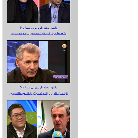
دانلود مجله تلویزیونی شماره 6
گفت‌وگو با یخ‌نوردان؛ «صفدریان» و «موسوی»
دانلود مجله تلویزیونی شماره 5
یادمان «امین نیا» و گفت‌وگو با «نصرت‌الله‌نوری»