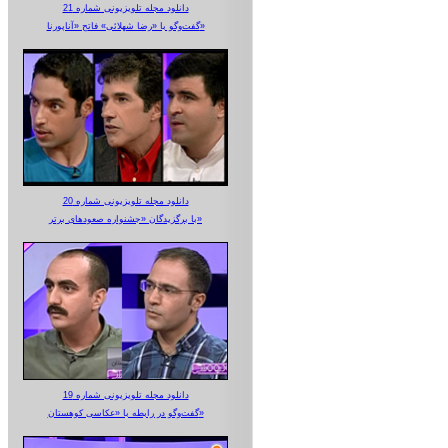
دانلود مجله تلویزیونی شماره 21
گفت‌وگو با «رضا شهلائی» فاتح «آناپورنا»
دانلود مجله تلویزیونی شماره 20
با برگزیدگان «جشنواره صعودهای برتر»
دانلود مجله تلویزیونی شماره 19
گفت‌وگو در رابطه با «عکاسی کوهستان»