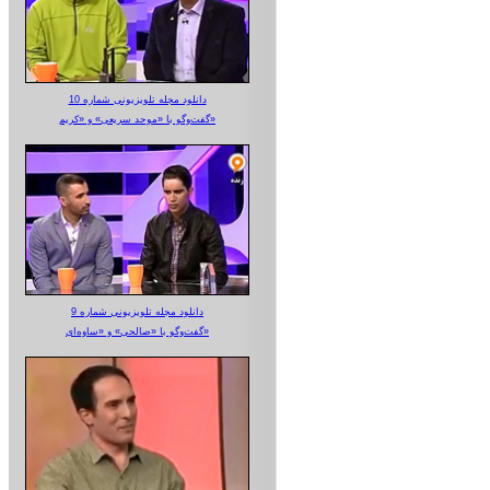
دانلود مجله تلویزیونی شماره 10
گفت‌وگو با «موحد سریعی» و «کریم»
دانلود مجله تلویزیونی شماره 9
گفت‌وگو با «صالحی» و «ساوه‌ای»