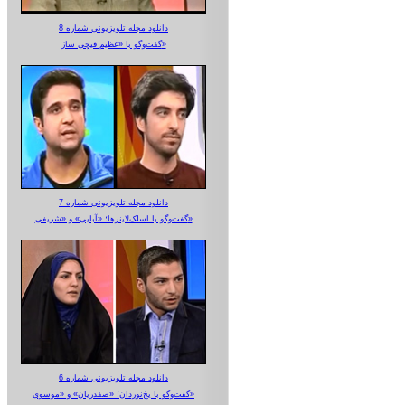
دانلود مجله تلویزیونی شماره 8
گفت‌وگو با «عظیم قیچی ساز»
دانلود مجله تلویزیونی شماره 7
گفت‌وگو با اسلک‌لاینرها؛ «آبایی» و «شریفی»
دانلود مجله تلویزیونی شماره 6
گفت‌وگو با یخ‌نوردان؛ «صفدریان» و «موسوی»