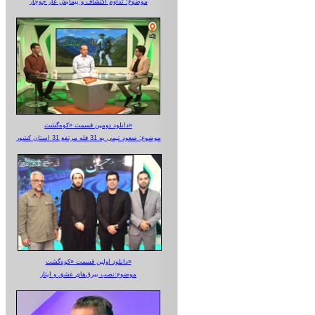
موضوع: تداوم اکتشاف و پیمایش غار جوجار
دانلود دومین قسمت «کوه‌گشت»
موضوع: صعود تیمی به 31 قله مرتفع 31 استان کشور
دانلود اولین قسمت «کوه‌گشت»
موضوع:نصب بیرق‌های عشق و ایثار