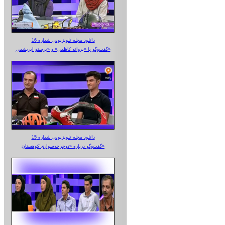
دانلود مجله تلویزیونی شماره 16
گفت‌وگو با «پروانه کاظمی» و «پرستو‌ ابریشمی»
دانلود مجله تلویزیونی شماره 15
گفت‌وگو درباره «دوچرخه‌سواری کوهستان»