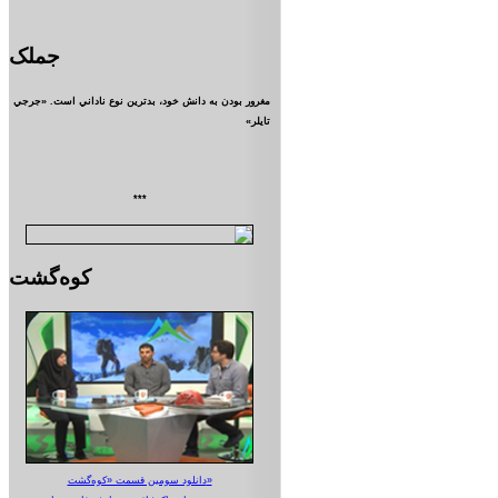
جملک
مغرور بودن به دانش خود، بدترين نوع ناداني است. «جرجي
تايلر»
***
کوه‌گشت
دانلود سومین قسمت «کوه‌گشت»