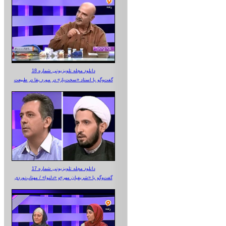
دانلود مجله تلویزیونی شماره 18
گفت‌وگو با استاد «سخت‌باز» در مورد بقا در طبیعت
دانلود مجله تلویزیونی شماره 17
گفت‌وگو با «شریفیان مهر»‌و «دلنوا» / مهتاب‌نوردی