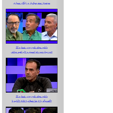
موضوع: سفرسبک‌بار و رایگان سواری
دانلود مجله تلویزیونی شماره 22
دو دیواره‌نورد فرانسوی و «ابراهیم نوتاش»
دانلود مجله تلویزیونی شماره 21
گفت‌وگو با «رضا شهلائی» فاتح «آناپورنا»