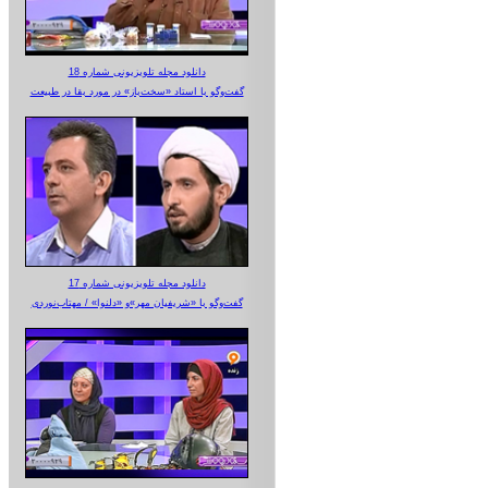
دانلود مجله تلویزیونی شماره 18
گفت‌وگو با استاد «سخت‌باز» در مورد بقا در طبیعت
دانلود مجله تلویزیونی شماره 17
گفت‌وگو با «شریفیان مهر»‌و «دلنوا» / مهتاب‌نوردی