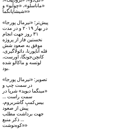
«ماناسلو»، «چوآیو» و
«شیشاپانگما»
پیش‌تر؛ «نیرمال پورجا»
در بهار ۲۰۱۹ و در مدت
۳۱ روز جهت انجام
نخستین فاز از پروژه
موفق به صعود شش
قله آناپورنا، دائولاگیری،
کانچن‌جونگا، اورست،
لوتسه و ماکالو شده
بود.
تصویر: «نیرمال پورجا»
در سمت چپ و
«مینگما دیوید» شرپا در
سمت راست ...
بیس‌کمپِ گاشربروم،
پیش از صعود
جهت برداشت مطلب
... ذکر منبع
«کوه‌نوشت»