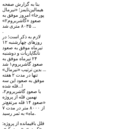
بنا به گزارش صفحه
هیمالین‌تایمز؛ «نیرمال
پورجا» امروز موفق به
صعودِ «گاشربروم۲»
۸۰۳۵ متری شد ...
.
لازم به ذکر است؛ در
روزهای چهارشنبه ۱۲
تیرماه موفق به صعود
نانگاپاربات و دوشنبه
۲۴ تیرماه موفق به
صعودِ گاشربروم۱ شد
... بدین ترتیب «نیرمال»
تنها در مدت ۲ هفته
موفق به صعود این سه
قله شده...!
با صعودِ گاشربروم۲،
نهمین قله از پروژه
«صعودِ ۱۴ قله مرتفع‌تر
از ۸۰۰۰ متر در مدت ۷
ماه» به ثمر رسید.
قلل باقیمانده از پروژه:
«کی‌دو»، «برودپیک»،