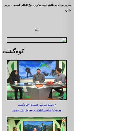
مغرور بودن به دانش خود، بدترين نوع ناداني است. «جرجي
تايلر»
***
کوه‌گشت
دانلود سومین قسمت «کوه‌گشت»
موضوع: تداوم اکتشاف و پیمایش غار جوجار