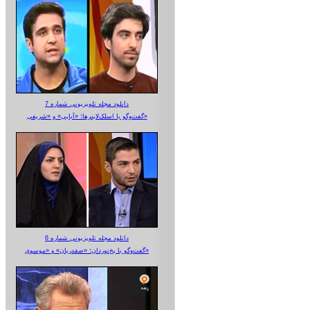
دانلود مجله تلویزیونی شماره 7
گفت‌وگو با اسلک‌لاینرها؛ «آبایی» و «شریفی»
دانلود مجله تلویزیونی شماره 6
گفت‌وگو با یخ‌نوردان؛ «صفدریان» و «موسوی»