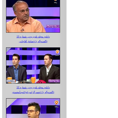
دانلود مجله تلویزیونی شماره 13
گفت‌وگو با «صادق آقاجانی»
دانلود مجله تلویزیونی شماره 12
گفت‌وگو با «حسن‌گرامی»و«امیدآمحمدی»