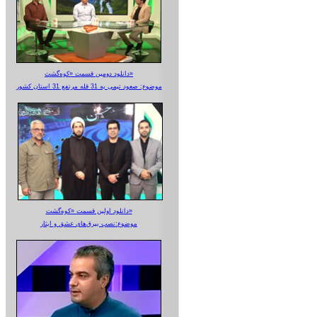
دانلود دومین قسمت «کوه‌گشت»
موضوع: صعود تیمی به 31 قله مرتفع 31 استان کشور
دانلود اولین قسمت «کوه‌گشت»
موضوع:نصب بیرق‌های عشق و ایثار