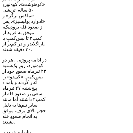
«کوه‌نوشت»، کوه‌نوردِ
۵۰ ساله اتریشی
«ماکس برگر» و
«ادوارد یولیسیز»، پس
از صعود قله برودپیک،
موفق به فرود از
کمپ۳ تا بیس‌کمپِ با
پاراگلایدر و در کم‌تر از
۳۰ دقیقه شدند.
در ادامه پروژه ... هر دو
کوه‌نورد، روزِ یک‌شنبه
۲۳ تیرماه صعودِ خود از
بیس‌کمپِ «کی‌دو» را
آغاز کردند و بامداد
پنج‌شنبه ۲۷ تیرماه
سعی بر صعودِ قله از
کمپ۴ داشتند اما مانند
سایرِ تیم‌ها به دلیل
حجم بالای برف، موفق
به انجام صعودِ قله
نشدند.
بنابراین فرود با