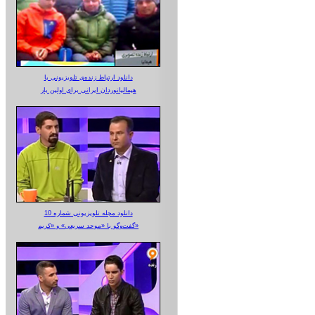
دانلود ارتباط زنده‌ی تلویزیونی‌ با
هیمالیانوردان ایرانی برای اولین بار
دانلود مجله تلویزیونی شماره 10
گفت‌وگو با «موحد سریعی» و «کریم»