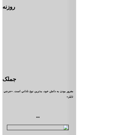
روزنه
جملک
مغرور بودن به دانش خود، بدترين نوع ناداني است. «جرجي
تايلر»
***