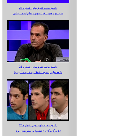
دانلود مجله تلویزیونی شماره 22
دو دیواره‌نورد فرانسوی و «ابراهیم نوتاش»
دانلود مجله تلویزیونی شماره 21
گفت‌وگو با «رضا شهلائی» فاتح «آناپورنا»
دانلود مجله تلویزیونی شماره 20
با برگزیدگان «جشنواره صعودهای برتر»