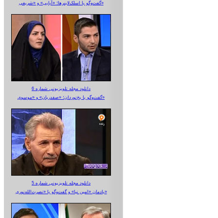
گفت‌وگو با اسلک‌لاینرها؛ «آبایی» و «شریفی»
دانلود مجله تلویزیونی شماره 6
گفت‌وگو با یخ‌نوردان؛ «صفدریان» و «موسوی»
دانلود مجله تلویزیونی شماره 5
یادمان «امین نیا» و گفت‌وگو با «نصرت‌الله‌نوری»