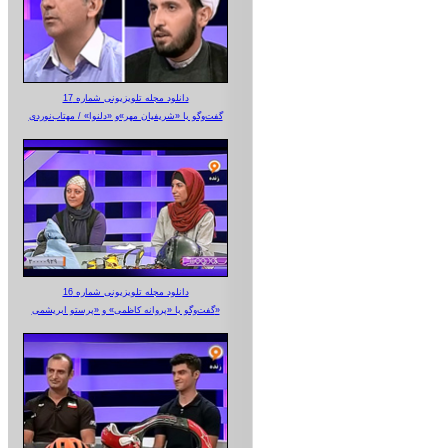
دانلود مجله تلویزیونی شماره 17
گفت‌وگو با «شریفیان مهر»‌و «دلنوا» / مهتاب‌نوردی
دانلود مجله تلویزیونی شماره 16
گفت‌وگو با «پروانه کاظمی» و «پرستو‌ ابریشمی»