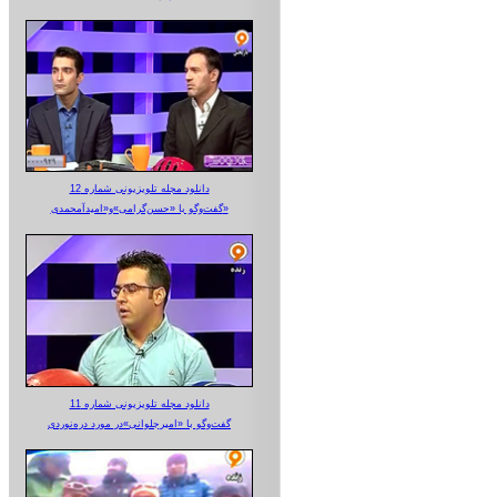
دانلود مجله تلویزیونی شماره 12
گفت‌وگو با «حسن‌گرامی»و«امیدآمحمدی»
دانلود مجله تلویزیونی شماره 11
گفت‌وگو با «امیرجلوانی»در مورد دره‌نوردی