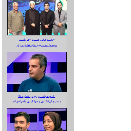
دانلود اولین قسمت «کوه‌گشت»
موضوع:نصب بیرق‌های عشق و ایثار
دانلود مجله تلویزیونی شماره 32
موضوع:ایرانگردی و جهانگردی ماجراجویانه