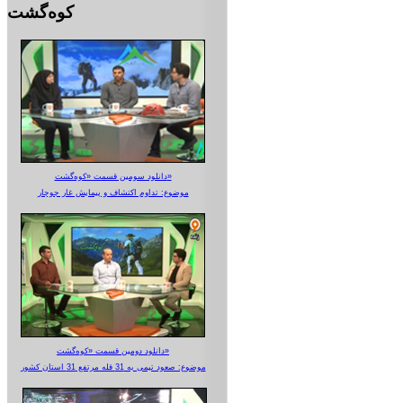
کوه‌گشت
دانلود سومین قسمت «کوه‌گشت»
موضوع: تداوم اکتشاف و پیمایش غار جوجار
دانلود دومین قسمت «کوه‌گشت»
موضوع: صعود تیمی به 31 قله مرتفع 31 استان کشور