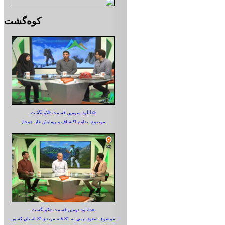
کوه‌گشت
دانلود سومین قسمت «کوه‌گشت»
موضوع: تداوم اکتشاف و پیمایش غار جوجار
دانلود دومین قسمت «کوه‌گشت»
موضوع: صعود تیمی به 31 قله مرتفع 31 استان کشور