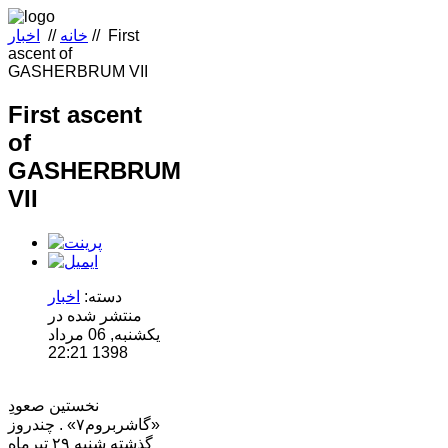
First
//
خانه
//
اخبار
ascent of
GASHERBRUM VII
First ascent
of
GASHERBRUM
VII
دسته:
اخبار
منتشر شده در
یکشنبه, 06 مرداد
1398 22:21
نخستین صعودِ
«گاشربروم۷» . چندروز
گذشته شنبه ۲۹ تیرماه