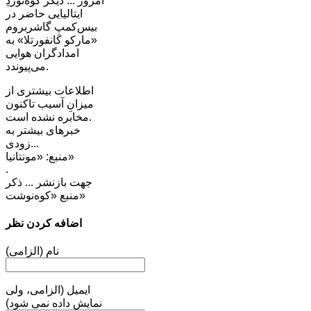
امروز ... دیگر کوه‌نوردِ
ایتالیایی حاضر در
بیس‌کمپِ گاشربروم
«مارکو کانفورتلا» به
امدادگران هوایی
می‌پیوندد.
اطلاعات بیشتری از
میزانِ آسیب تاکنون
مخابره نشده است.
خبرهای بیشتر به
زودی...
منبع: «مونتانیا»
.
جهت بازنشر ... ذکر
منبع «کوه‌نوشت»
اضافه کردن نظر
نام (الزامی)
ایمیل (الزامی، ولی
نمایش داده نمی شود)