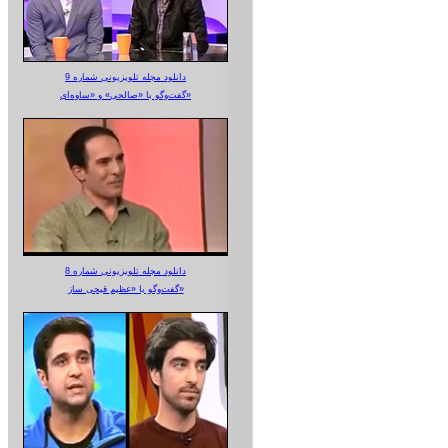
دانلود مجله تلویزیونی شماره 9
گفت‌وگو با «صالحی» و «ساوه‌ای»
دانلود مجله تلویزیونی شماره 8
گفت‌وگو با «عظیم قیچی ساز»