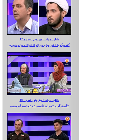
دانلود مجله تلویزیونی شماره 17
گفت‌وگو با «شریفیان مهر»‌و «دلنوا» / مهتاب‌نوردی
دانلود مجله تلویزیونی شماره 16
گفت‌وگو با «پروانه کاظمی» و «پرستو‌ ابریشمی»