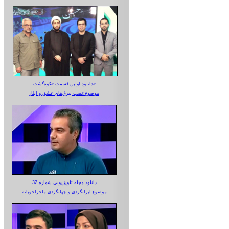
دانلود اولین قسمت «کوه‌گشت»
موضوع:نصب بیرق‌های عشق و ایثار
دانلود مجله تلویزیونی شماره 32
موضوع:ایرانگردی و جهانگردی ماجراجویانه