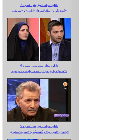
دانلود مجله تلویزیونی شماره 7
گفت‌وگو با اسلک‌لاینرها؛ «آبایی» و «شریفی»
دانلود مجله تلویزیونی شماره 6
گفت‌وگو با یخ‌نوردان؛ «صفدریان» و «موسوی»
دانلود مجله تلویزیونی شماره 5
یادمان «امین نیا» و گفت‌وگو با «نصرت‌الله‌نوری»