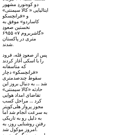
دو کوه‌نوردِ مشهور
ایتالیایی « کالا سیمنتی»
و «فرانچسکو
کاساردو» موفق به
نخستین صعودِ
«گاشربروم ۷» ۶۹۵۵
متری در پاکستان
شدند.
پس از صعودِ قله، فرود
را با اسکی آغاز کردند
که متاسفانه
«فرانچسکو» دچار
سقوط چندصدمتری
شد ... به دنبال بروز این
حادثه «کالا سیمنتی»
تقاضای امداد هوایی
کرد ... مراحل کسب
مجوز پرواز هلی‌کوپتر
به سرعت انجام شد اما
به دلیل رو به تاریکی
رفتنِ روشنایی روز، به
امروز موکول شد.