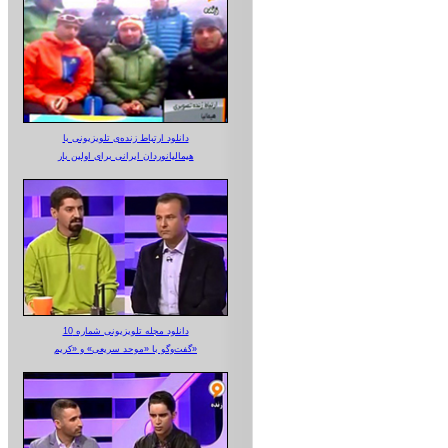
دانلود ارتباط زنده‌ی تلویزیونی‌ با
هیمالیانوردان ایرانی برای اولین بار
دانلود مجله تلویزیونی شماره 10
گفت‌وگو با «موحد سریعی» و «کریم»