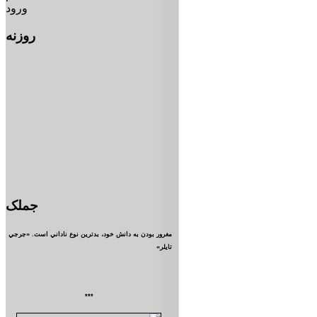
ورود
روزنه
جملک
مغرور بودن به دانش خود، بدترين نوع ناداني است. «جرجي
تايلر»
***