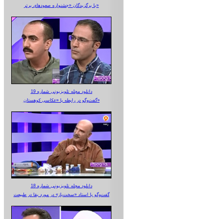
با برگزیدگان «جشنواره صعودهای برتر»
دانلود مجله تلویزیونی شماره 19
گفت‌وگو در رابطه با «عکاسی کوهستان»
دانلود مجله تلویزیونی شماره 18
گفت‌وگو با استاد «سخت‌باز» در مورد بقا در طبیعت