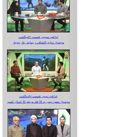
دانلود سومین قسمت «کوه‌گشت»
موضوع: تداوم اکتشاف و پیمایش غار جوجار
دانلود دومین قسمت «کوه‌گشت»
موضوع: صعود تیمی به 31 قله مرتفع 31 استان کشور