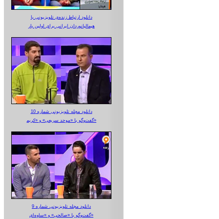
دانلود ارتباط زنده‌ی تلویزیونی‌ با
هیمالیانوردان ایرانی برای اولین بار
دانلود مجله تلویزیونی شماره 10
گفت‌وگو با «موحد سریعی» و «کریم»
دانلود مجله تلویزیونی شماره 9
گفت‌وگو با «صالحی» و «ساوه‌ای»