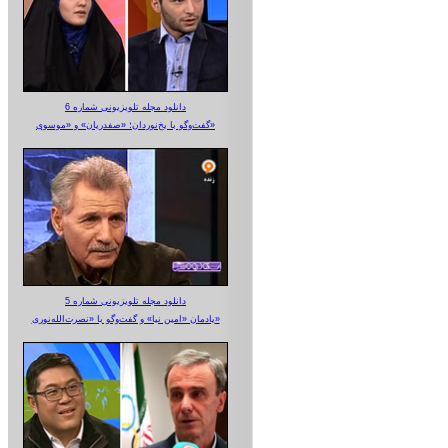
دانلود مجله تلویزیونی شماره 6
گفت‌وگو با یخ‌نوردان؛ «صفدریان» و «موسوی»
دانلود مجله تلویزیونی شماره 5
یادمان «امین نیا» و گفت‌وگو با «نصرت‌الله‌نوری»