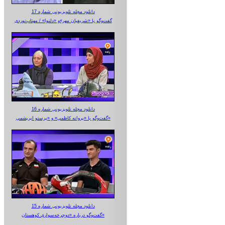
دانلود مجله تلویزیونی شماره 17
گفت‌وگو با «شریفیان مهر»‌و «دلنوا» / مهتاب‌نوردی
دانلود مجله تلویزیونی شماره 16
گفت‌وگو با «پروانه کاظمی» و «پرستو‌ ابریشمی»
دانلود مجله تلویزیونی شماره 15
گفت‌وگو درباره «دوچرخه‌سواری کوهستان»