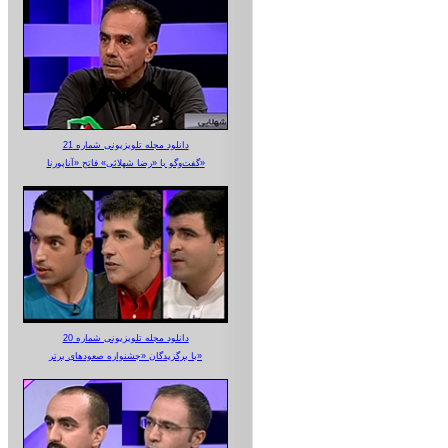
دانلود مجله تلویزیونی شماره 21
گفت‌وگو با «رضا شهلائی» فاتح «آناپورنا»
دانلود مجله تلویزیونی شماره 20
با برگزیدگان «جشنواره صعودهای برتر»