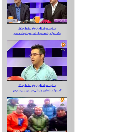
دانلود مجله تلویزیونی شماره 12
گفت‌وگو با «حسن‌گرامی»و«امیدآمحمدی»
دانلود مجله تلویزیونی شماره 11
گفت‌وگو با «امیرجلوانی»در مورد دره‌نوردی