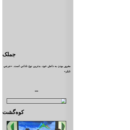
جملک
مغرور بودن به دانش خود، بدترين نوع ناداني است. «جرجي
تايلر»
***
کوه‌گشت