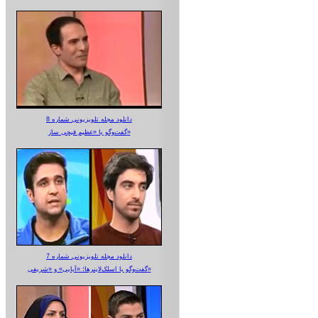
دانلود مجله تلویزیونی شماره 8
گفت‌وگو با «عظیم قیچی ساز»
دانلود مجله تلویزیونی شماره 7
گفت‌وگو با اسلک‌لاینرها؛ «آبایی» و «شریفی»