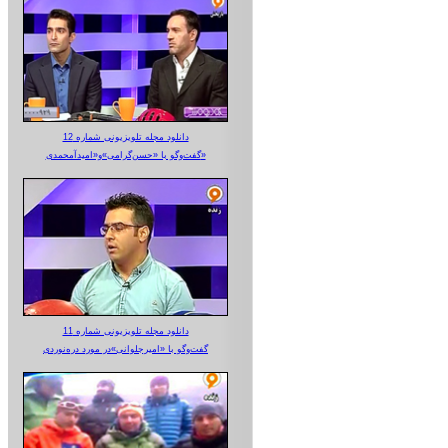
دانلود مجله تلویزیونی شماره 12
گفت‌وگو با «حسن‌گرامی»و«امیدآمحمدی»
دانلود مجله تلویزیونی شماره 11
گفت‌وگو با «امیرجلوانی»در مورد دره‌نوردی