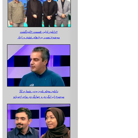
دانلود اولین قسمت «کوه‌گشت»
موضوع:نصب بیرق‌های عشق و ایثار
دانلود مجله تلویزیونی شماره 32
موضوع:ایرانگردی و جهانگردی ماجراجویانه