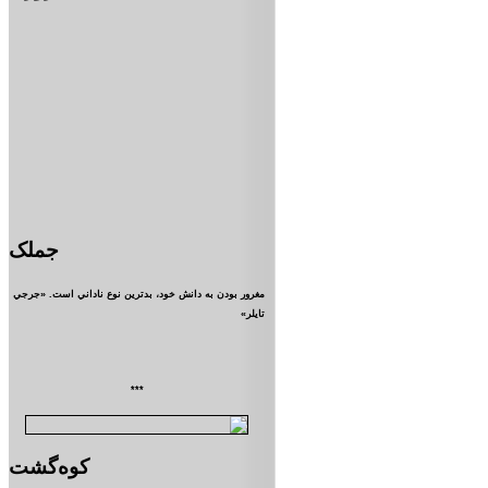
جملک
مغرور بودن به دانش خود، بدترين نوع ناداني است. «جرجي
تايلر»
***
کوه‌گشت