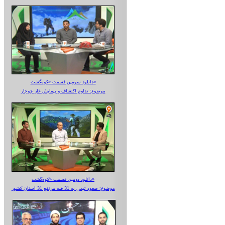
دانلود سومین قسمت «کوه‌گشت»
موضوع: تداوم اکتشاف و پیمایش غار جوجار
دانلود دومین قسمت «کوه‌گشت»
موضوع: صعود تیمی به 31 قله مرتفع 31 استان کشور