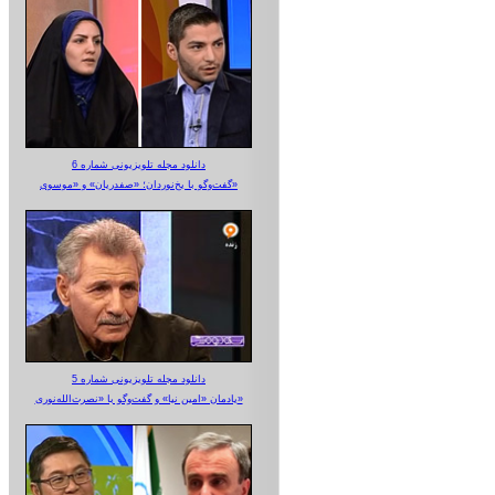
دانلود مجله تلویزیونی شماره 6
گفت‌وگو با یخ‌نوردان؛ «صفدریان» و «موسوی»
دانلود مجله تلویزیونی شماره 5
یادمان «امین نیا» و گفت‌وگو با «نصرت‌الله‌نوری»