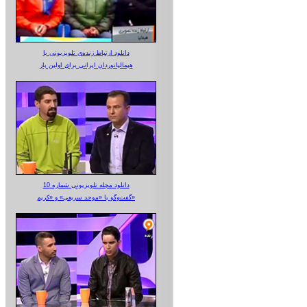
دانلود ارتباط زنده‌ی تلویزیونی‌ با
هیمالیانوردان ایرانی برای اولین بار
دانلود مجله تلویزیونی شماره 10
گفت‌وگو با «موحد سریعی» و «کریم»