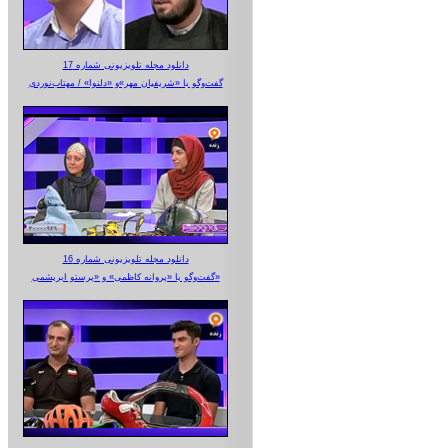
دانلود مجله تلویزیونی شماره 17
گفت‌وگو با «شریفیان مهر»‌و «دلنوا» / مهتاب‌نوردی
دانلود مجله تلویزیونی شماره 16
گفت‌وگو با «پروانه کاظمی» و «پرستو‌ ابریشمی»