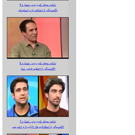
دانلود مجله تلویزیونی شماره 9
گفت‌وگو با «صالحی» و «ساوه‌ای»
دانلود مجله تلویزیونی شماره 8
گفت‌وگو با «عظیم قیچی ساز»
دانلود مجله تلویزیونی شماره 7
گفت‌وگو با اسلک‌لاینرها؛ «آبایی» و «شریفی»