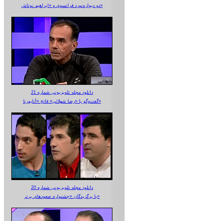
دو دیواره‌نورد فرانسوی و «ابراهیم نوتاش»
دانلود مجله تلویزیونی شماره 21
گفت‌وگو با «رضا شهلائی» فاتح «آناپورنا»
دانلود مجله تلویزیونی شماره 20
با برگزیدگان «جشنواره صعودهای برتر»