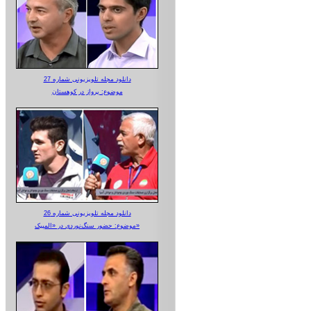
دانلود مجله تلویزیونی شماره 27
موضوع: پرواز در کوهستان
دانلود مجله تلویزیونی شماره 26
موضوع: حضور سنگ‌نوردی در «المپیک»