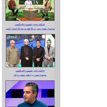
دانلود دومین قسمت «کوه‌گشت»
موضوع: صعود تیمی به 31 قله مرتفع 31 استان کشور
دانلود اولین قسمت «کوه‌گشت»
موضوع:نصب بیرق‌های عشق و ایثار