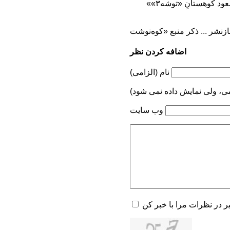
«نیرمال پورجا» به همراه «رینهولد مسنر» و «سیمون» فرزند مسنر که اخیراً موفق به نخستین صعود کوهستانِ «توشه۳»
اضافه کردن نظر
نام (الزامی)
می، ولی نمایش داده نمی شود)
وب سایت
یر در نظرات مرا با خبر کن