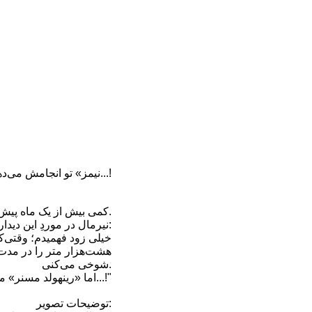
«نیمز» تو انجامش می‌دهی...!
کمی بیش از یک ماه پیش ... «نیرمال پورجا» قبل از صعودِ نانگاپاربات، ملاقاتی کوتاه با «رینهولد مسنر» داشت.
نیرمال در موردِ این دیدار در صفحه‌اش نوشت:
شوخی می‌کنی.
اما «رینهولد مسنر» متفاوت بود ... بعد از دو دقیقه‌ای صحبت با یکدیگر گفت: "«نیمز» تو انجامش می‌دهی...!"
توضیحات تصویر: