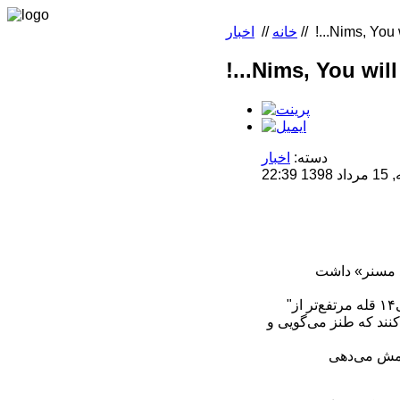
!...Nims, You w
//
خانه
//
اخبار
!...Nims, You will
دسته:
اخبار
22:
"خیلی زود فهمیدم؛ وقتی‌که در دنیای کوه‌نوردی ناشناخته‌ای و از هیچ جایگاهی نمی‌آیی، و می‌گویی۱۴ قله مرتفع‌تر از
مان می‌کنند که طنز می‌گویی و