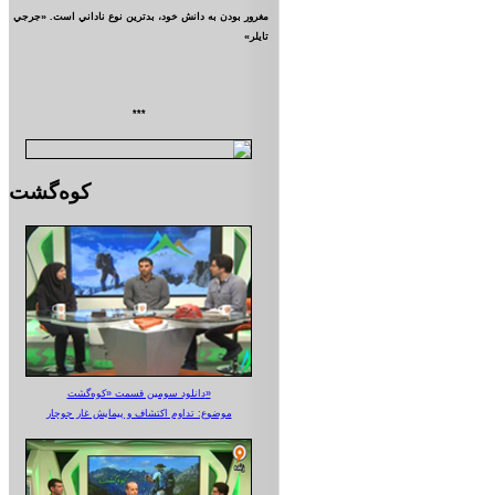
مغرور بودن به دانش خود، بدترين نوع ناداني است. «جرجي
تايلر»
***
کوه‌گشت
دانلود سومین قسمت «کوه‌گشت»
موضوع: تداوم اکتشاف و پیمایش غار جوجار