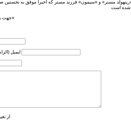
جهت بازنشر ... ذکر منبع «کوه‌نوشت»
ایمیل (الزا
از تغی