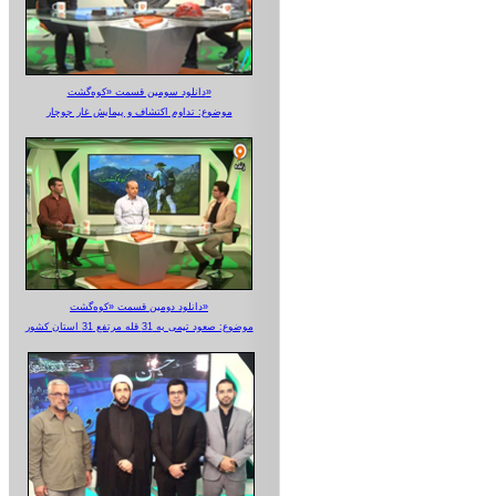
دانلود سومین قسمت «کوه‌گشت»
موضوع: تداوم اکتشاف و پیمایش غار جوجار
دانلود دومین قسمت «کوه‌گشت»
موضوع: صعود تیمی به 31 قله مرتفع 31 استان کشور