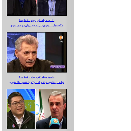
دانلود مجله تلویزیونی شماره 6
گفت‌وگو با یخ‌نوردان؛ «صفدریان» و «موسوی»
دانلود مجله تلویزیونی شماره 5
یادمان «امین نیا» و گفت‌وگو با «نصرت‌الله‌نوری»