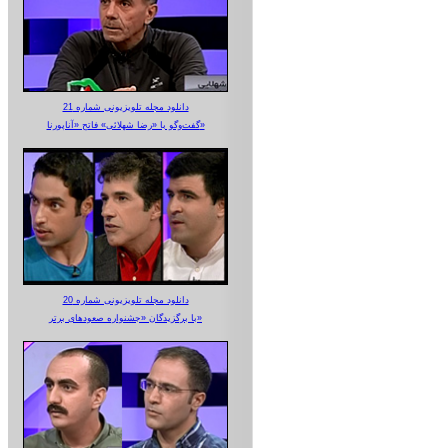
دانلود مجله تلویزیونی شماره 21
گفت‌وگو با «رضا شهلائی» فاتح «آناپورنا»
دانلود مجله تلویزیونی شماره 20
با برگزیدگان «جشنواره صعودهای برتر»