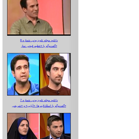
دانلود مجله تلویزیونی شماره 8
گفت‌وگو با «عظیم قیچی ساز»
دانلود مجله تلویزیونی شماره 7
گفت‌وگو با اسلک‌لاینرها؛ «آبایی» و «شریفی»