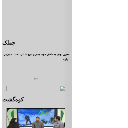
جملک
مغرور بودن به دانش خود، بدترين نوع ناداني است. «جرجي
تايلر»
***
کوه‌گشت