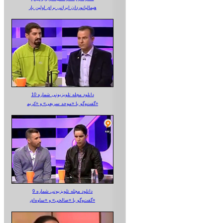
هیمالیانوردان ایرانی برای اولین بار
دانلود مجله تلویزیونی شماره 10
گفت‌وگو با «موحد سریعی» و «کریم»
دانلود مجله تلویزیونی شماره 9
گفت‌وگو با «صالحی» و «ساوه‌ای»