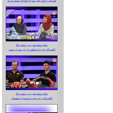
گفت‌وگو با «شریفیان مهر»‌و «دلنوا» / مهتاب‌نوردی
دانلود مجله تلویزیونی شماره 16
گفت‌وگو با «پروانه کاظمی» و «پرستو‌ ابریشمی»
دانلود مجله تلویزیونی شماره 15
گفت‌وگو درباره «دوچرخه‌سواری کوهستان»