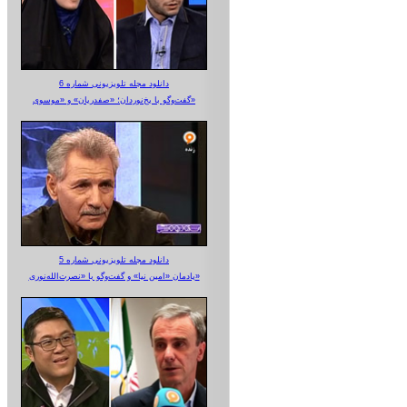
دانلود مجله تلویزیونی شماره 6
گفت‌وگو با یخ‌نوردان؛ «صفدریان» و «موسوی»
دانلود مجله تلویزیونی شماره 5
یادمان «امین نیا» و گفت‌وگو با «نصرت‌الله‌نوری»