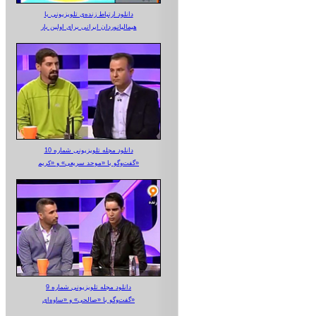
دانلود ارتباط زنده‌ی تلویزیونی‌ با
هیمالیانوردان ایرانی برای اولین بار
دانلود مجله تلویزیونی شماره 10
گفت‌وگو با «موحد سریعی» و «کریم»
دانلود مجله تلویزیونی شماره 9
گفت‌وگو با «صالحی» و «ساوه‌ای»