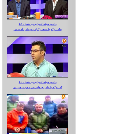
دانلود مجله تلویزیونی شماره 12
گفت‌وگو با «حسن‌گرامی»و«امیدآمحمدی»
دانلود مجله تلویزیونی شماره 11
گفت‌وگو با «امیرجلوانی»در مورد دره‌نوردی