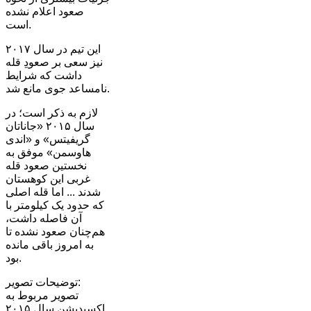
صعود اعلام نشده
است.
این تیم در سال ۲۰۱۷
نیز سعی بر صعودِ قله
داشت که شرایط
نامساعد جوی مانع شد.
لازم به ذکر است؛ در
سال ۲۰۱۵ «جاناتان
گریفیتس» و «اندی
هاوسمن» موفق به
نخستین صعود قله
غربی این کوهستان
شدند ... اما قله اصلی
که حدود یک کیلومتر با
آن فاصله داشت،
هم‌چنان صعود نشده تا
به امروز باقی مانده
بود.
توضیحات تصویر:
تصویر مربوط به
اکسپدیشن سال ۲۰۱۵