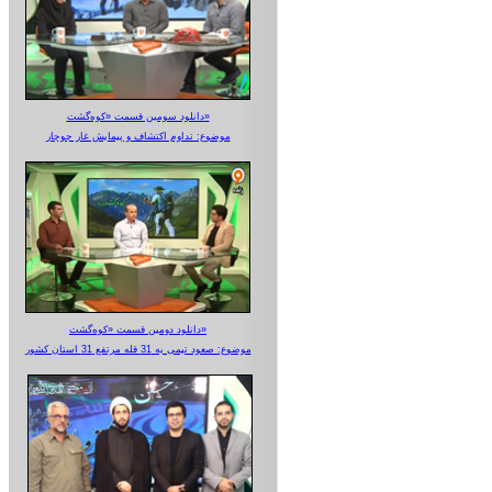
دانلود سومین قسمت «کوه‌گشت»
موضوع: تداوم اکتشاف و پیمایش غار جوجار
دانلود دومین قسمت «کوه‌گشت»
موضوع: صعود تیمی به 31 قله مرتفع 31 استان کشور