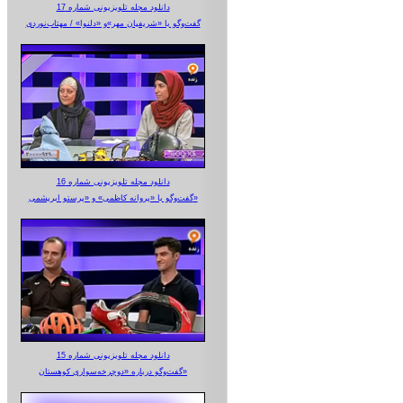
دانلود مجله تلویزیونی شماره 17
گفت‌وگو با «شریفیان مهر»‌و «دلنوا» / مهتاب‌نوردی
دانلود مجله تلویزیونی شماره 16
گفت‌وگو با «پروانه کاظمی» و «پرستو‌ ابریشمی»
دانلود مجله تلویزیونی شماره 15
گفت‌وگو درباره «دوچرخه‌سواری کوهستان»