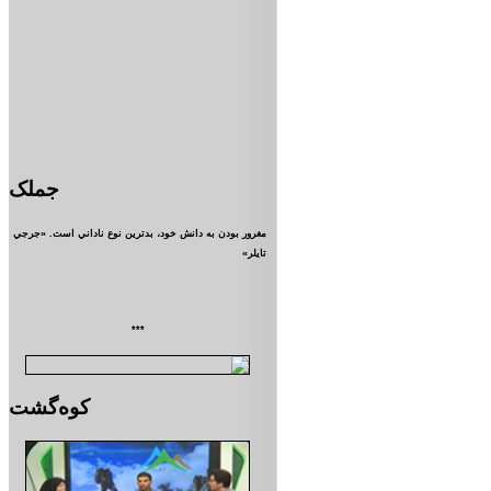
جملک
مغرور بودن به دانش خود، بدترين نوع ناداني است. «جرجي
تايلر»
***
کوه‌گشت