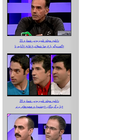
دانلود مجله تلویزیونی شماره 21
گفت‌وگو با «رضا شهلائی» فاتح «آناپورنا»
دانلود مجله تلویزیونی شماره 20
با برگزیدگان «جشنواره صعودهای برتر»