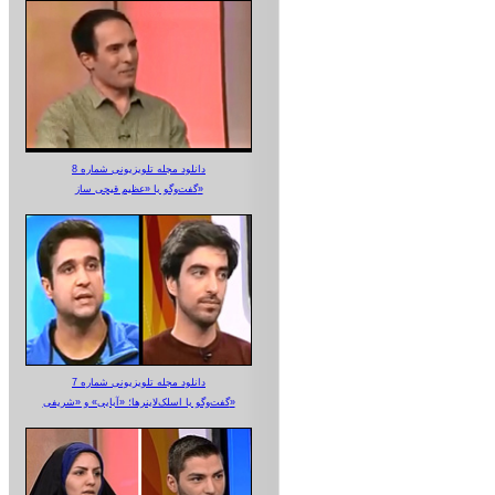
دانلود مجله تلویزیونی شماره 8
گفت‌وگو با «عظیم قیچی ساز»
دانلود مجله تلویزیونی شماره 7
گفت‌وگو با اسلک‌لاینرها؛ «آبایی» و «شریفی»