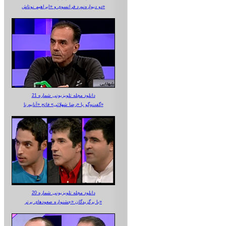
دو دیواره‌نورد فرانسوی و «ابراهیم نوتاش»
دانلود مجله تلویزیونی شماره 21
گفت‌وگو با «رضا شهلائی» فاتح «آناپورنا»
دانلود مجله تلویزیونی شماره 20
با برگزیدگان «جشنواره صعودهای برتر»