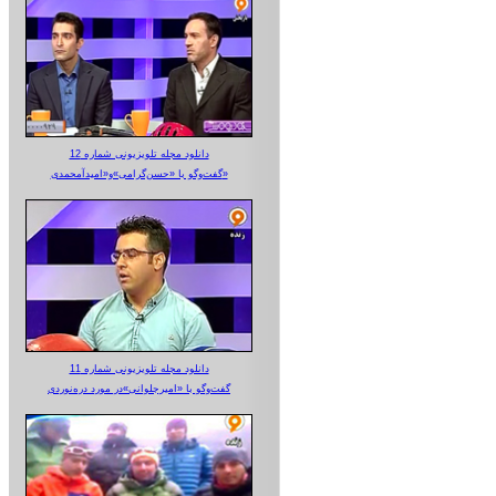
دانلود مجله تلویزیونی شماره 12
گفت‌وگو با «حسن‌گرامی»و«امیدآمحمدی»
دانلود مجله تلویزیونی شماره 11
گفت‌وگو با «امیرجلوانی»در مورد دره‌نوردی