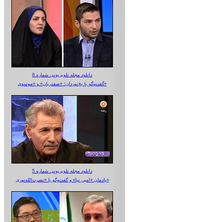
دانلود مجله تلویزیونی شماره 6
گفت‌وگو با یخ‌نوردان؛ «صفدریان» و «موسوی»
دانلود مجله تلویزیونی شماره 5
یادمان «امین نیا» و گفت‌وگو با «نصرت‌الله‌نوری»