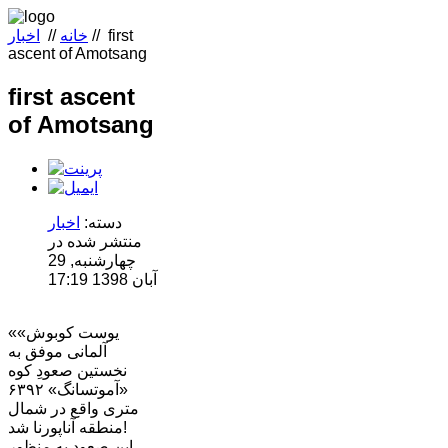
first
//
خانه
//
اخبار
ascent of Amotsang
first ascent
of Amotsang
دسته:
اخبار
منتشر شده در
چهارشنبه, 29
آبان 1398 17:19
«یوست کوبوش»
آلمانی موفق به
نخستین صعودِ کوه
«آموتسانگ» ۶۳۹۲
متری واقع در شمال
منطقه آناپورنا شد!
این صعود به منظور