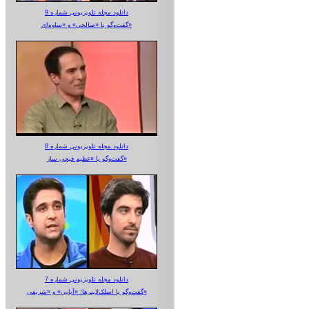
دانلود مجله تلویزیونی شماره 9
گفت‌وگو با «صالحی» و «ساوه‌ای»
دانلود مجله تلویزیونی شماره 8
گفت‌وگو با «عظیم قیچی ساز»
دانلود مجله تلویزیونی شماره 7
گفت‌وگو با اسلک‌لاینرها؛ «آبایی» و «شریفی»