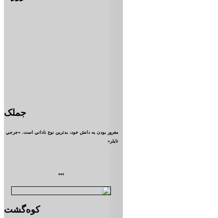
جملک
مغرور بودن به دانش خود، بدترين نوع ناداني است. «جرجي
تايلر»
***
کوه‌گشت