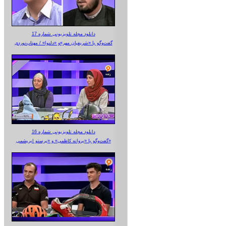
دانلود مجله تلویزیونی شماره 17
گفت‌وگو با «شریفیان مهر»‌و «دلنوا» / مهتاب‌نوردی
دانلود مجله تلویزیونی شماره 16
گفت‌وگو با «پروانه کاظمی» و «پرستو‌ ابریشمی»