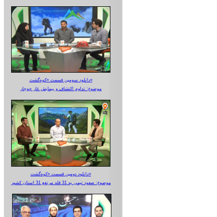
دانلود سومین قسمت «کوه‌گشت»
موضوع: تداوم اکتشاف و پیمایش غار جوجار
دانلود دومین قسمت «کوه‌گشت»
موضوع: صعود تیمی به 31 قله مرتفع 31 استان کشور