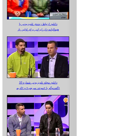
دانلود ارتباط زنده‌ی تلویزیونی‌ با
هیمالیانوردان ایرانی برای اولین بار
دانلود مجله تلویزیونی شماره 10
گفت‌وگو با «موحد سریعی» و «کریم»