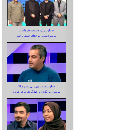
دانلود اولین قسمت «کوه‌گشت»
موضوع:نصب بیرق‌های عشق و ایثار
دانلود مجله تلویزیونی شماره 32
موضوع:ایرانگردی و جهانگردی ماجراجویانه