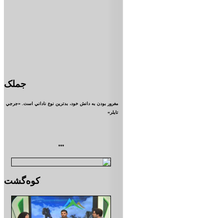
جملک
مغرور بودن به دانش خود، بدترين نوع ناداني است. «جرجي
تايلر»
***
کوه‌گشت