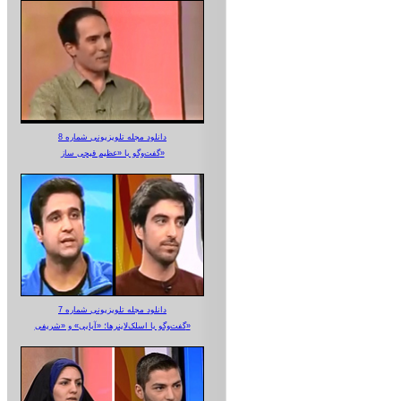
دانلود مجله تلویزیونی شماره 8
گفت‌وگو با «عظیم قیچی ساز»
دانلود مجله تلویزیونی شماره 7
گفت‌وگو با اسلک‌لاینرها؛ «آبایی» و «شریفی»