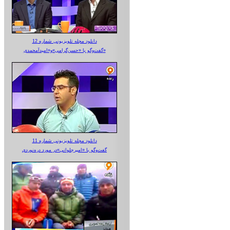
دانلود مجله تلویزیونی شماره 12
گفت‌وگو با «حسن‌گرامی»و«امیدآمحمدی»
دانلود مجله تلویزیونی شماره 11
گفت‌وگو با «امیرجلوانی»در مورد دره‌نوردی