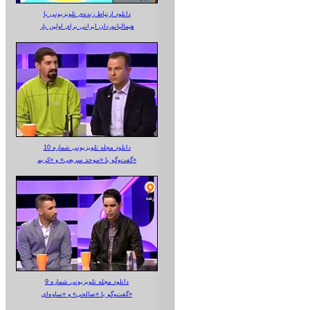
دانلود ارتباط زنده‌ی تلویزیونی‌ با
هیمالیانوردان ایرانی برای اولین بار
دانلود مجله تلویزیونی شماره 10
گفت‌وگو با «موحد سریعی» و «کریم»
دانلود مجله تلویزیونی شماره 9
گفت‌وگو با «صالحی» و «ساوه‌ای»