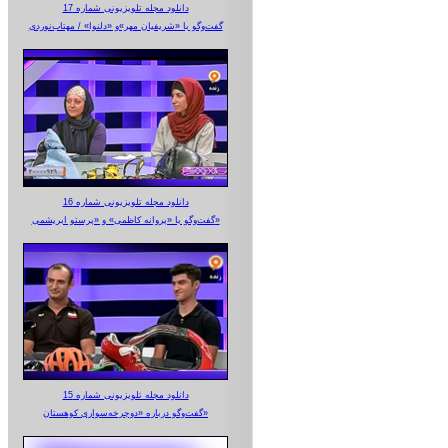
دانلود مجله تلویزیونی شماره 17
گفت‌وگو با «شریفیان مهر»‌و «دلنوا» / مهتاب‌نوردی
دانلود مجله تلویزیونی شماره 16
گفت‌وگو با «پروانه کاظمی» و «پرستو‌ ابریشمی»
دانلود مجله تلویزیونی شماره 15
گفت‌وگو درباره «دوچرخه‌سواری کوهستان»