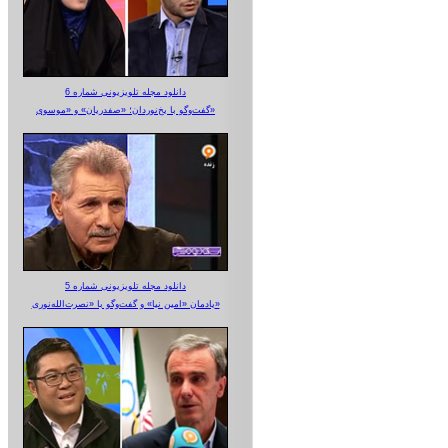
دانلود مجله تلویزیونی شماره 6
گفت‌وگو با یخ‌نوردان؛ «صفدریان» و «موسوی»
دانلود مجله تلویزیونی شماره 5
یادمان «امین نیا» و گفت‌وگو با «نصرت‌الله‌نوری»