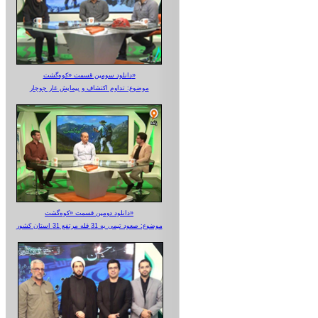
دانلود سومین قسمت «کوه‌گشت»
موضوع: تداوم اکتشاف و پیمایش غار جوجار
دانلود دومین قسمت «کوه‌گشت»
موضوع: صعود تیمی به 31 قله مرتفع 31 استان کشور