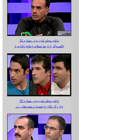
دانلود مجله تلویزیونی شماره 21
گفت‌وگو با «رضا شهلائی» فاتح «آناپورنا»
دانلود مجله تلویزیونی شماره 20
با برگزیدگان «جشنواره صعودهای برتر»