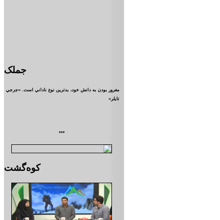
جملک
مغرور بودن به دانش خود، بدترين نوع ناداني است. «جرجي
تايلر»
***
کوه‌گشت