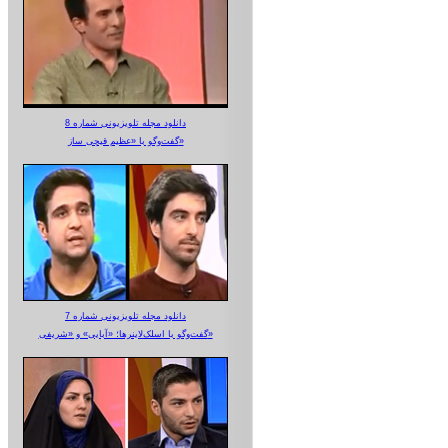
دانلود مجله تلویزیونی شماره 8
گفت‌وگو با «عظیم قیچی ساز»
دانلود مجله تلویزیونی شماره 7
گفت‌وگو با اسلک‌لاینرها؛ «آبایی» و «شریفی»