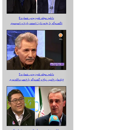
دانلود مجله تلویزیونی شماره 6
گفت‌وگو با یخ‌نوردان؛ «صفدریان» و «موسوی»
دانلود مجله تلویزیونی شماره 5
یادمان «امین نیا» و گفت‌وگو با «نصرت‌الله‌نوری»