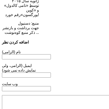
ژانویه سال ۲۰۱۵
توسطِ «تامی کالدول»
و «کوین
یورگسون»رقم خورد!
منبع: دسنیول
جهت برداشت و بازنشر
... ذکر منبع کوه‌نوشت
اضافه کردن نظر
نام (الزامی)
ایمیل (الزامی، ولی
نمایش داده نمی شود)
وب سایت