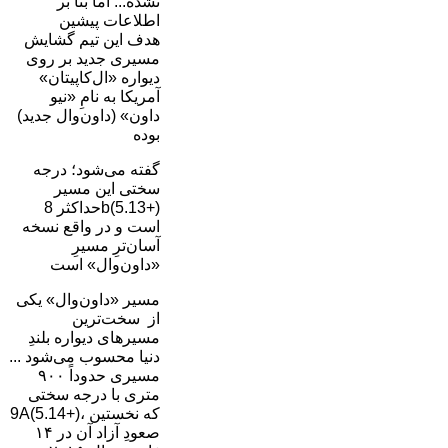
نشده... اما بنا بر
اطلاعات پیشین
هدف این تیم گشایش
مسیری جدید بر روی
دیواره «ال‌کاپیتان»
آمریکا به نامِ «نیو‌
داون» (داون‌وال جدید)
بوده
گفته می‌شود؛ درجه
سختی این مسیر
حداکثر 8b(5.13+)
است و در واقع نسخه
آسان‌ترِ مسیرِ
«داون‌وال» است
مسیر «داون‌وال» یکی
از سخت‌ترین
مسیرهای دیواره بلندِ
دنیا محسوب می‌شود ...
مسیری حدوداً ۹۰۰
متری با درجه سختی
9A(5.14+)، که نخستین
صعودِ آزاد آن در ۱۴