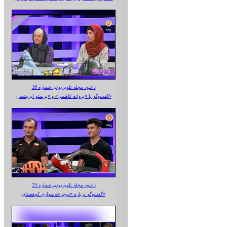
دانلود مجله تلویزیونی شماره 16
گفت‌وگو با «پروانه کاظمی» و «پرستو‌ ابریشمی»
دانلود مجله تلویزیونی شماره 15
گفت‌وگو درباره «دوچرخه‌سواری کوهستان»