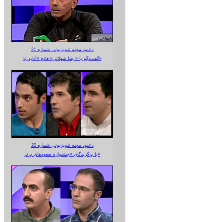
دانلود مجله تلویزیونی شماره 21
گفت‌وگو با «رضا شهلائی» فاتح «آناپورنا»
دانلود مجله تلویزیونی شماره 20
با برگزیدگان «جشنواره صعودهای برتر»