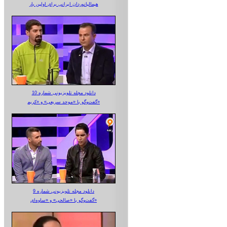
هیمالیانوردان ایرانی برای اولین بار
دانلود مجله تلویزیونی شماره 10
گفت‌وگو با «موحد سریعی» و «کریم»
دانلود مجله تلویزیونی شماره 9
گفت‌وگو با «صالحی» و «ساوه‌ای»