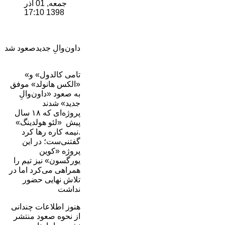
جمعه, 01 آذر
1398 17:10
داون‌والِ جدیدصعود شد
«تامی کالدول» و
«الکس هانولد» موفق
به صعود «داون‌والِ
جدید» شدند
پروژه‌ای که ۱۸ سال
پیش «لئو هولدینگ»
نیمه کاره رها کرد.
گفتنی‌ست؛ در این
پروژه «کوین
یورگسون» نیز تیم را
همراهی می‌کرد اما در
تلاش نهایی حضور
نداشت
هنوز اطلاعات چندانی
از نحوه صعود منتشر