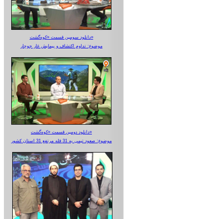
دانلود سومین قسمت «کوه‌گشت»
موضوع: تداوم اکتشاف و پیمایش غار جوجار
دانلود دومین قسمت «کوه‌گشت»
موضوع: صعود تیمی به 31 قله مرتفع 31 استان کشور