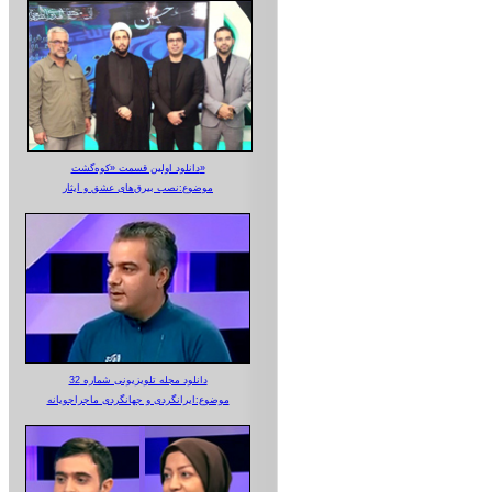
دانلود اولین قسمت «کوه‌گشت»
موضوع:نصب بیرق‌های عشق و ایثار
دانلود مجله تلویزیونی شماره 32
موضوع:ایرانگردی و جهانگردی ماجراجویانه