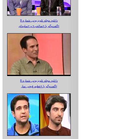
دانلود مجله تلویزیونی شماره 9
گفت‌وگو با «صالحی» و «ساوه‌ای»
دانلود مجله تلویزیونی شماره 8
گفت‌وگو با «عظیم قیچی ساز»