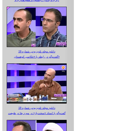
با برگزیدگان «جشنواره صعودهای برتر»
دانلود مجله تلویزیونی شماره 19
گفت‌وگو در رابطه با «عکاسی کوهستان»
دانلود مجله تلویزیونی شماره 18
گفت‌وگو با استاد «سخت‌باز» در مورد بقا در طبیعت