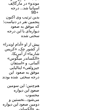
موندو» در مارگالِف
اسپانیا شد... درجه
9B+
بدین ترتیب وی اکنون
پنجمین نفر در دنیاست؛
که موفق به صعود
دیواره‌ای با این درجه
سختی شده
پیش از او «آدام اوندرا»
از کشور چک، «کریس
شارما» از آمریکا،
«الکساندر میگوس»
آلمانی، و «استفان
جیزولفی» ایتالیایی
موفق به صعود این
درجه سختی شده بودند
هم‌چنین؛ این سومین
صعودِ این دیواره
محسوب
می‌شود...نخستین و
دومین صعود این دیواره
به «الکساندر