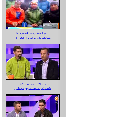
دانلود ارتباط زنده‌ی تلویزیونی‌ با
هیمالیانوردان ایرانی برای اولین بار
دانلود مجله تلویزیونی شماره 10
گفت‌وگو با «موحد سریعی» و «کریم»