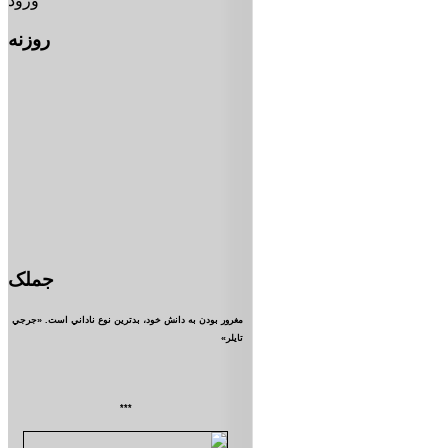
ورود
روزنه
جملک
مغرور بودن به دانش خود، بدترين نوع ناداني است. «جرجي
تايلر»
***