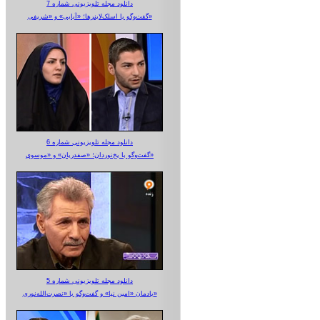
دانلود مجله تلویزیونی شماره 7
گفت‌وگو با اسلک‌لاینرها؛ «آبایی» و «شریفی»
دانلود مجله تلویزیونی شماره 6
گفت‌وگو با یخ‌نوردان؛ «صفدریان» و «موسوی»
دانلود مجله تلویزیونی شماره 5
یادمان «امین نیا» و گفت‌وگو با «نصرت‌الله‌نوری»