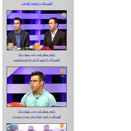
گفت‌وگو با «صادق آقاجانی»
دانلود مجله تلویزیونی شماره 12
گفت‌وگو با «حسن‌گرامی»و«امیدآمحمدی»
دانلود مجله تلویزیونی شماره 11
گفت‌وگو با «امیرجلوانی»در مورد دره‌نوردی