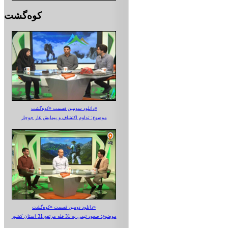
کوه‌گشت
دانلود سومین قسمت «کوه‌گشت»
موضوع: تداوم اکتشاف و پیمایش غار جوجار
دانلود دومین قسمت «کوه‌گشت»
موضوع: صعود تیمی به 31 قله مرتفع 31 استان کشور