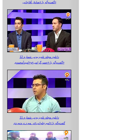
گفت‌وگو با «صادق آقاجانی»
دانلود مجله تلویزیونی شماره 12
گفت‌وگو با «حسن‌گرامی»و«امیدآمحمدی»
دانلود مجله تلویزیونی شماره 11
گفت‌وگو با «امیرجلوانی»در مورد دره‌نوردی