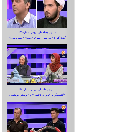
دانلود مجله تلویزیونی شماره 17
گفت‌وگو با «شریفیان مهر»‌و «دلنوا» / مهتاب‌نوردی
دانلود مجله تلویزیونی شماره 16
گفت‌وگو با «پروانه کاظمی» و «پرستو‌ ابریشمی»