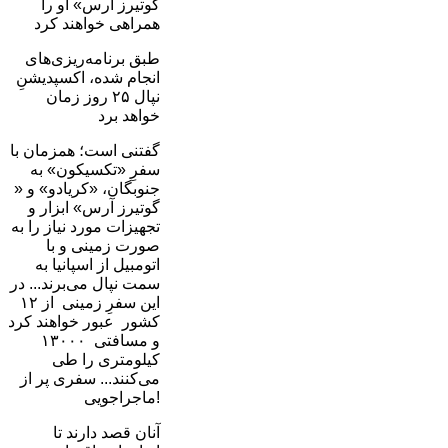
گوتیرز آرس» او را
همراهی خواهند کرد
طبق برنامه‌ریزی‌های
انجام شده، اکسپدیشنِ
نپال ۲۵ روز زمان
خواهد برد
گفتنی است؛ همزمان با
سفرِ «تکسیکون» به
جنوبگان، «کریادو» و «
گوتیرز آرس» ابزار و
تجهیزات مورد نیاز را به
صورت زمینی و با
اتومبیل از اسپانیا به
سمت نپال می‌برند... در
این سفرِ زمینی از ۱۲
کشور عبور خواهند کرد
و مسافتی ۱۳۰۰۰
کیلومتری را طی
می‌کنند... سفری پر از
ماجراجویی!
آنان قصد دارند تا