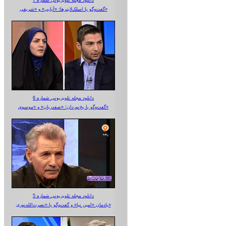
دانلود مجله تلویزیونی شماره 7
گفت‌وگو با اسلک‌لاینرها؛ «آبایی» و «شریفی»
دانلود مجله تلویزیونی شماره 6
گفت‌وگو با یخ‌نوردان؛ «صفدریان» و «موسوی»
دانلود مجله تلویزیونی شماره 5
یادمان «امین نیا» و گفت‌وگو با «نصرت‌الله‌نوری»