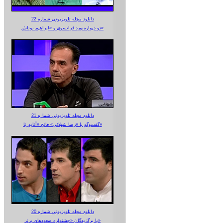
دانلود مجله تلویزیونی شماره 22
دو دیواره‌نورد فرانسوی و «ابراهیم نوتاش»
دانلود مجله تلویزیونی شماره 21
گفت‌وگو با «رضا شهلائی» فاتح «آناپورنا»
دانلود مجله تلویزیونی شماره 20
با برگزیدگان «جشنواره صعودهای برتر»