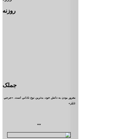
روزنه
جملک
مغرور بودن به دانش خود، بدترين نوع ناداني است. «جرجي
تايلر»
***