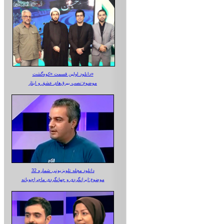
دانلود اولین قسمت «کوه‌گشت»
موضوع:نصب بیرق‌های عشق و ایثار
دانلود مجله تلویزیونی شماره 32
موضوع:ایرانگردی و جهانگردی ماجراجویانه