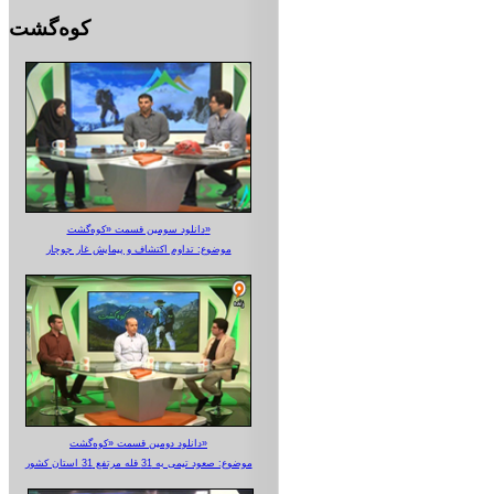
کوه‌گشت
دانلود سومین قسمت «کوه‌گشت»
موضوع: تداوم اکتشاف و پیمایش غار جوجار
دانلود دومین قسمت «کوه‌گشت»
موضوع: صعود تیمی به 31 قله مرتفع 31 استان کشور