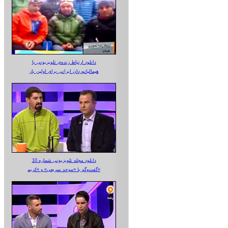
دانلود ارتباط زنده‌ی تلویزیونی‌ با
هیمالیانوردان ایرانی برای اولین بار
دانلود مجله تلویزیونی شماره 10
گفت‌وگو با «موحد سریعی» و «کریم»