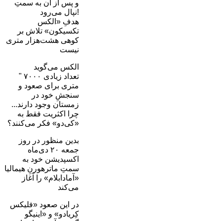
و پس از آن به سمتِ
نپال می‌رود!
هدفِ «الکس
تکسیکون» تلاش بر
کوهی هشت‌هزار متری
نیست
الکس می‌گوید
" تعداد زیادی ۷۰۰۰
متری برای صعود و
سنجشِ خود در
زمستان وجود دارند...
چرا اکثریت فقط به
«کی‌دو» فکر می‌کنند؟
بدین منظور در روز
جمعه ۲۰ دی‌ماه
اکسپدیشن خود به
سمتِ ماترهورنِ هیمالیا
«آمادابلام» را آغاز
می‌کند
در این صعود «فلیکس
کِریادو» و «اینیگو