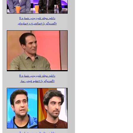
دانلود مجله تلویزیونی شماره 9
گفت‌وگو با «صالحی» و «ساوه‌ای»
دانلود مجله تلویزیونی شماره 8
گفت‌وگو با «عظیم قیچی ساز»