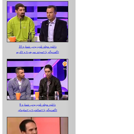
دانلود مجله تلویزیونی شماره 10
گفت‌وگو با «موحد سریعی» و «کریم»
دانلود مجله تلویزیونی شماره 9
گفت‌وگو با «صالحی» و «ساوه‌ای»