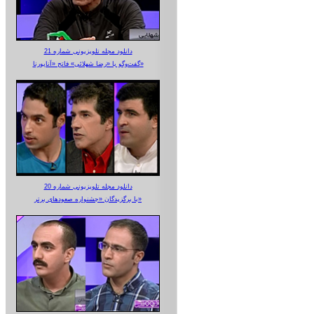
دانلود مجله تلویزیونی شماره 21
گفت‌وگو با «رضا شهلائی» فاتح «آناپورنا»
دانلود مجله تلویزیونی شماره 20
با برگزیدگان «جشنواره صعودهای برتر»