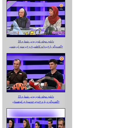
دانلود مجله تلویزیونی شماره 16
گفت‌وگو با «پروانه کاظمی» و «پرستو‌ ابریشمی»
دانلود مجله تلویزیونی شماره 15
گفت‌وگو درباره «دوچرخه‌سواری کوهستان»