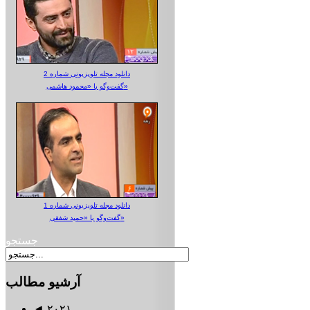
دانلود مجله تلویزیونی شماره 2
گفت‌وگو با «محمود هاشمی»
دانلود مجله تلویزیونی شماره 1
گفت‌وگو با «حمید شفقی»
جستجو
آرشیو
مطالب
◄
۲۰۲۱