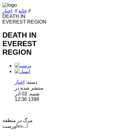
//
خانه
//
اخبار
DEATH IN
EVEREST REGION
DEATH IN
EVEREST
REGION
دسته:
اخبار
منتشر شده در
شنبه, 02 آذر
1398 12:36
مرگ در منطقه
«اورست»...!