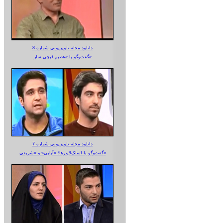
دانلود مجله تلویزیونی شماره 8
گفت‌وگو با «عظیم قیچی ساز»
دانلود مجله تلویزیونی شماره 7
گفت‌وگو با اسلک‌لاینرها؛ «آبایی» و «شریفی»