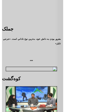
جملک
مغرور بودن به دانش خود، بدترين نوع ناداني است. «جرجي
تايلر»
***
کوه‌گشت