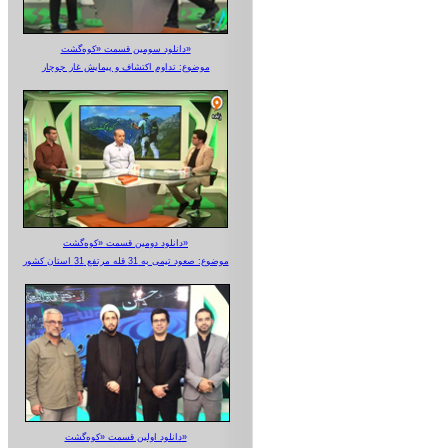
دانلود سومین قسمت «کوه‌گشت»
موضوع: تداوم اکتشاف و پیمایش غار جوجار
دانلود دومین قسمت «کوه‌گشت»
موضوع: صعود تیمی به 31 قله مرتفع 31 استان کشور
دانلود اولین قسمت «کوه‌گشت»