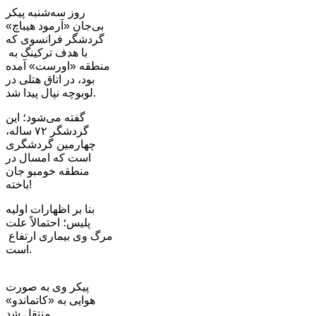
روز سه‌شنبه پیکر
بی‌جانِ «آرمود هیباچ»
گردشگر فرانسوی که
با هدف ترکینگ به
منطقه «اورست» آمده
بود، در اتاق هتلی در
لوبوچه نپال پیدا شد.
گفته می‌شود؛ این
گردشگر ۷۲ ساله،
چهارمین گردشگری
است که امسال در
منطقه خومبو جان
باخته!
بنا بر اظهارات اولیه
پلیس؛ احتمالاً علت
مرگ وی بیماری ارتفاع
است.
پیکر وی به صورت
هوایی به «کاتماندو»
منتقل شد.