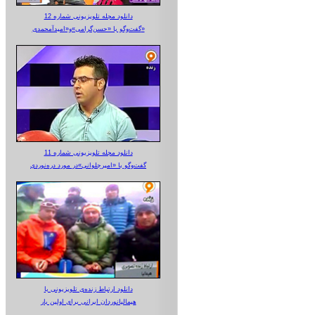
دانلود مجله تلویزیونی شماره 12
گفت‌وگو با «حسن‌گرامی»و«امیدآمحمدی»
دانلود مجله تلویزیونی شماره 11
گفت‌وگو با «امیرجلوانی»در مورد دره‌نوردی
دانلود ارتباط زنده‌ی تلویزیونی‌ با
هیمالیانوردان ایرانی برای اولین بار