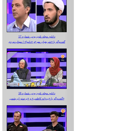
دانلود مجله تلویزیونی شماره 17
گفت‌وگو با «شریفیان مهر»‌و «دلنوا» / مهتاب‌نوردی
دانلود مجله تلویزیونی شماره 16
گفت‌وگو با «پروانه کاظمی» و «پرستو‌ ابریشمی»