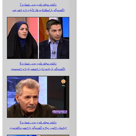
دانلود مجله تلویزیونی شماره 7
گفت‌وگو با اسلک‌لاینرها؛ «آبایی» و «شریفی»
دانلود مجله تلویزیونی شماره 6
گفت‌وگو با یخ‌نوردان؛ «صفدریان» و «موسوی»
دانلود مجله تلویزیونی شماره 5
یادمان «امین نیا» و گفت‌وگو با «نصرت‌الله‌نوری»