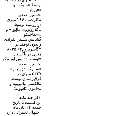
توسط «سمِنُو» و
«پریلِپا»
نخستین صعودِ
«کارت» ۲۶۶۱ متری
در روسیه توسط
«گلازونوو»، «اُلِنِوا» و
«تکاچِنکو»
گشایش مسیر انفرادی
و بدون توقف بر
«گاشربروم۲» ۸۰۳۵
متری در پاکستان
توسط «دنیس اوروبکو»
نخستین صعودِ
«سااوک- دژایلیااو»
۵۲۲۷ متری در
قرقیزستان توسط
«الکسی تیالیوپو» و
«آنتون کاشِونیک»
ذکر چند نکته:
این لیست تا تاریخ
جمعه ۲۴ آبان‌ماه
احتمال تغییراتی دارد.