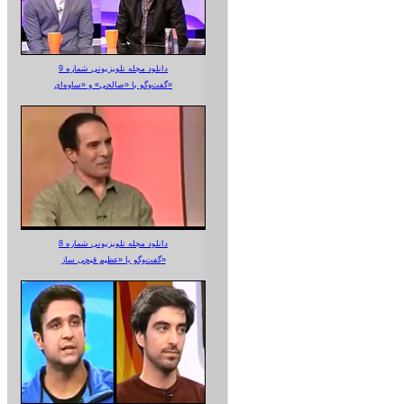
دانلود مجله تلویزیونی شماره 9
گفت‌وگو با «صالحی» و «ساوه‌ای»
دانلود مجله تلویزیونی شماره 8
گفت‌وگو با «عظیم قیچی ساز»