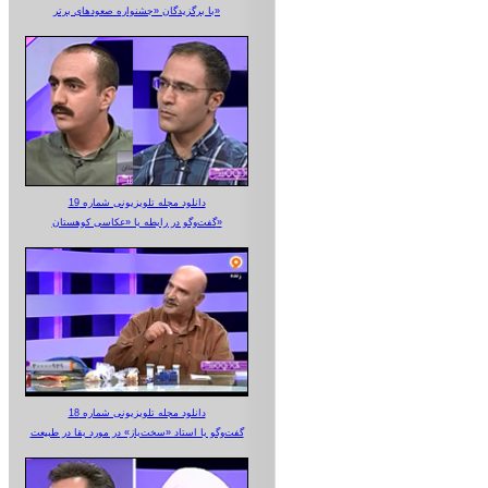
با برگزیدگان «جشنواره صعودهای برتر»
دانلود مجله تلویزیونی شماره 19
گفت‌وگو در رابطه با «عکاسی کوهستان»
دانلود مجله تلویزیونی شماره 18
گفت‌وگو با استاد «سخت‌باز» در مورد بقا در طبیعت