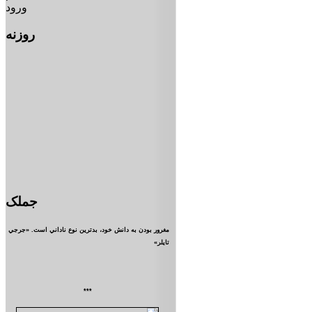
ورود
روزنه
جملک
مغرور بودن به دانش خود، بدترين نوع ناداني است. «جرجي
تايلر»
***