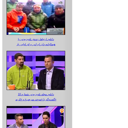
دانلود ارتباط زنده‌ی تلویزیونی‌ با
هیمالیانوردان ایرانی برای اولین بار
دانلود مجله تلویزیونی شماره 10
گفت‌وگو با «موحد سریعی» و «کریم»