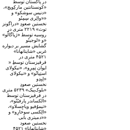
در پاکستان توسط
«کونستانتین مارکِویچ»،
«دنیس سوشکو» و
«والِری سِمِنُو»
نخستین صعودِ «دراگونز
توث» ۲۲۱۹ متری در
روسیه توسط «ژیاگالُو»
و «لوجینُو»
گشایش مسیر بر دیواره
غربی «شایتانهانا»
۴۵۲۱ متری در
قرقیزستان توسطِ «
ایوان تِمِرِو»، «نیکولای
استِپانُو» و «نیکولای
لِبِدِو»
نخستین صعودِ
«بلوک‌پیک» ۵۲۳۹ متری
در قرقیزستان توسط
«الکساندر پارفیُنُو»،
«تیموُفیو ویاچِسلاو»،
«الِکسی سوخارِو» و
«دمیتری بابی»
نخستین صعود
«شایتانهانا» ۴۵۲۱