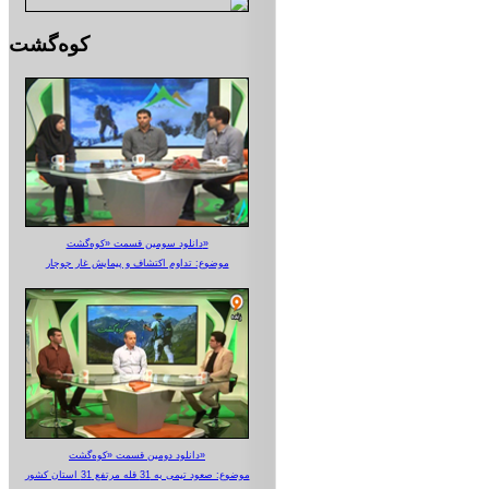
کوه‌گشت
دانلود سومین قسمت «کوه‌گشت»
موضوع: تداوم اکتشاف و پیمایش غار جوجار
دانلود دومین قسمت «کوه‌گشت»
موضوع: صعود تیمی به 31 قله مرتفع 31 استان کشور