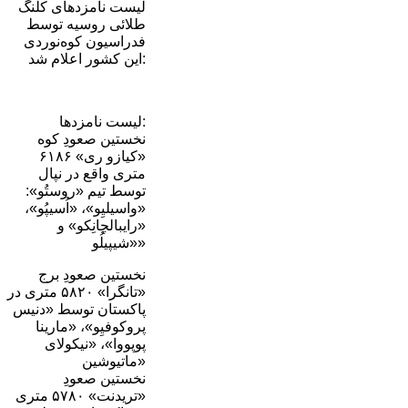
لیست نامزدهای کلنگ
طلائی روسیه توسط
فدراسیون کوه‌نوردی
این کشور اعلام شد:
لیست نامزدها:
نخستین صعودِ کوه
«کیازو ری» ۶۱۸۶
متری واقع در نپال
توسط تیم «روستُو»:
«واسیلیِو»، «اُسیپُو»،
«رایبالچانِکو» و
«شیپیلُو»
نخستین صعودِ برج
«تانگرا» ۵۸۲۰ متری در
پاکستان توسط «دنیس
پروکوفیِو»، «مارینا
پوپووا»، «نیکولای
ماتیوشین»
نخستین صعودِ
«تریدنت» ۵۷۸۰ متری