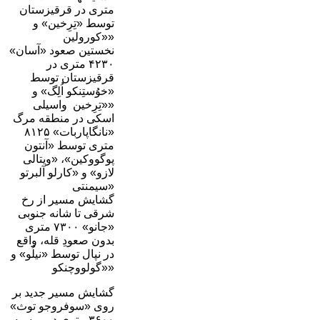
متری در قرقیزستان
توسط «تِرِخین» و
«کورولین»
نخستین صعود «آسان»
۴۲۳۰ متری در
قرقیزستان توسط
«خوُستِنکو اُلِگ» و
«تِرِخین واسیلی»
اسکی در منطقه مرگ
«نانگاپاربات» ۸۱۲۵
متری توسط «آنتون
پوگووکین»، «ویتالی
لازو» و «کارلو آلبرتو
سیمنتی»
گشایش مسیر از رخ
شرقی تا شانه جنوبی
«جانو» ۷۳۰۰ متری
بدون صعودِ قله، واقع
در نپال توسط «نیلُو» و
«گولووچنکو»
گشایش مسیر جدید بر
روی «سوفروجو توث»
۳۶۰۰ متری در روسیه