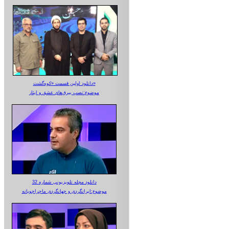
دانلود اولین قسمت «کوه‌گشت»
موضوع:نصب بیرق‌های عشق و ایثار
دانلود مجله تلویزیونی شماره 32
موضوع:ایرانگردی و جهانگردی ماجراجویانه