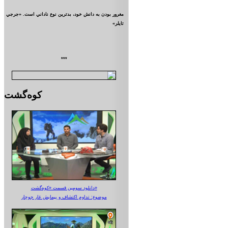
مغرور بودن به دانش خود، بدترين نوع ناداني است. «جرجي
تايلر»
***
کوه‌گشت
دانلود سومین قسمت «کوه‌گشت»
موضوع: تداوم اکتشاف و پیمایش غار جوجار