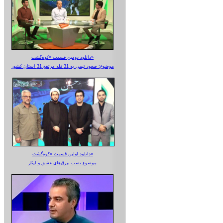
دانلود دومین قسمت «کوه‌گشت»
موضوع: صعود تیمی به 31 قله مرتفع 31 استان کشور
دانلود اولین قسمت «کوه‌گشت»
موضوع:نصب بیرق‌های عشق و ایثار