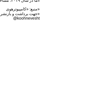
اما در سال ۲۰۱۹؛ مساحت آن به کمتر از یک کیلومتر مربع، و ضخامت یخ‌های دهانه آتشفشان به ۱۴ متر رسیده است!
منبع: «کامپیوترهوی»
جهت برداشت و بازنشر ... ذکر منبع «کوه‌نوشت»
@koohnevesht