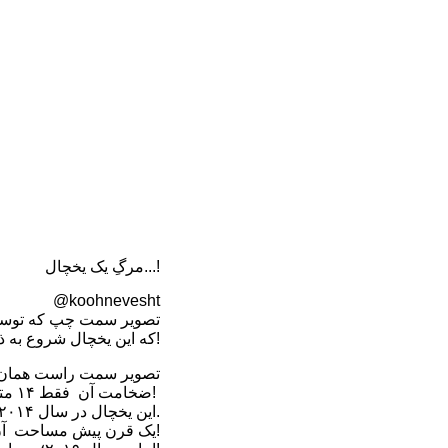
مرگِ یک یخچال‌...!
@koohnevesht
که این یخچال شروع به ذوب شدن کرد!
ضخامت آن فقط ۱۴ متر است، باقی‌مانده!
این یخچال در سال ۲۰۱۴ به دلیل کاهش چشمگیر مساحت، از رده یخچال‌ها خارج شد.
یک قرن پیش مساحت آن ۳۸ کیلومترمربع و به ضخامت ۵۰ متر بود!