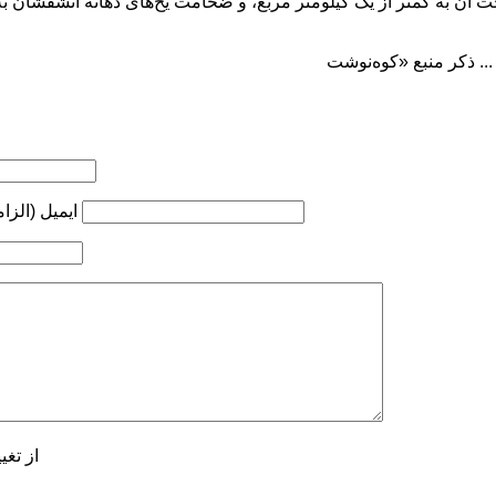
ایمیل (الزا
از تغی