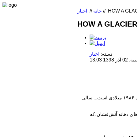
HOW A GLAC
//
خانه
//
اخبار
HOW A GLACIER
دسته:
اخبار
1 13:03
تصویر سمت چپ که توسط ماهواره‌ ناسا گرفته شده است، متعلق به یخچال «اکیوکول» در سال ۱۹۸۶ میلادی است... سالی
۱ گرفته شده است... تنها یخ‌های دهانه آتش‌فشان،که