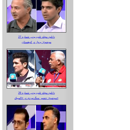
دانلود مجله تلویزیونی شماره 27
موضوع: پرواز در کوهستان
دانلود مجله تلویزیونی شماره 26
موضوع: حضور سنگ‌نوردی در «المپیک»