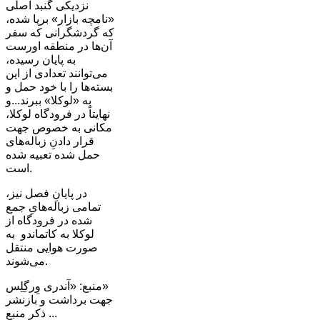
نزدیکی گنبد اصلی
«نامچه بازار» برپا شده،
که گردشگرانی که سفر
آن‌ها در منطقه اورست
به پایان رسیده،
می‌توانند تعدادی از این
بسته‌ها را با خود حمل و
به «لوکلا» ببرند...و
نهایتاً در فرودگاه لوکلا،
مکانی به خصوص جهت
قرار دادنِ زباله‌های
حمل شده تعبیه شده
است.
در پایانِ فصل نیز،
تمامی زباله‌هایِ جمع
شده در فرودگاه از
لوکلا به کاتماندو به
صورت هوایی منتقل
می‌شوند.
منبع: «آندری وِرگِلِس»
جهت برداشت و بازنشر
... ذکر منبع