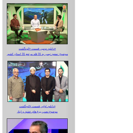
دانلود دومین قسمت «کوه‌گشت»
موضوع: صعود تیمی به 31 قله مرتفع 31 استان کشور
دانلود اولین قسمت «کوه‌گشت»
موضوع:نصب بیرق‌های عشق و ایثار