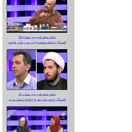
دانلود مجله تلویزیونی شماره 18
گفت‌وگو با استاد «سخت‌باز» در مورد بقا در طبیعت
دانلود مجله تلویزیونی شماره 17
گفت‌وگو با «شریفیان مهر»‌و «دلنوا» / مهتاب‌نوردی