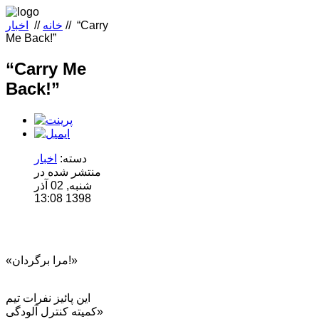
“Carry
//
خانه
//
اخبار
Me Back!”
“Carry Me
Back!”
دسته:
اخبار
منتشر شده در
شنبه, 02 آذر
1398 13:08
«مرا برگردان!»
این پائیز نفرات تیم
«کمیته کنترل آلودگی