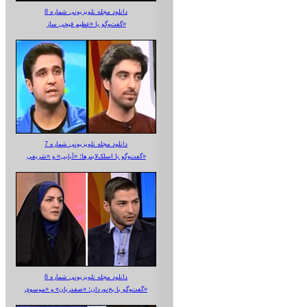
دانلود مجله تلویزیونی شماره 8
گفت‌وگو با «عظیم قیچی ساز»
دانلود مجله تلویزیونی شماره 7
گفت‌وگو با اسلک‌لاینرها؛ «آبایی» و «شریفی»
دانلود مجله تلویزیونی شماره 6
گفت‌وگو با یخ‌نوردان؛ «صفدریان» و «موسوی»