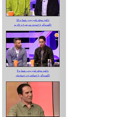
دانلود مجله تلویزیونی شماره 10
گفت‌وگو با «موحد سریعی» و «کریم»
دانلود مجله تلویزیونی شماره 9
گفت‌وگو با «صالحی» و «ساوه‌ای»