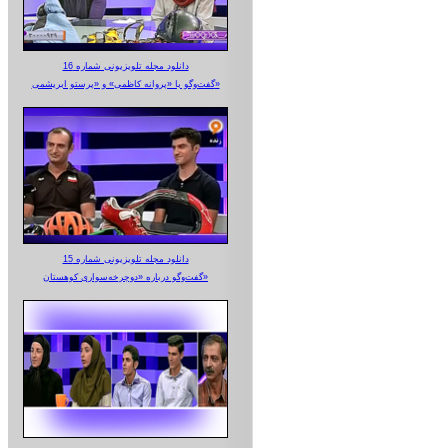
دانلود مجله تلویزیونی شماره 16
گفت‌وگو با «پروانه کاظمی» و «پرستو‌ ابریشمی»
دانلود مجله تلویزیونی شماره 15
گفت‌وگو درباره «دوچرخه‌سواری کوهستان»