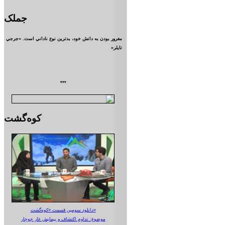
جملک
مغرور بودن به دانش خود، بدترين نوع ناداني است. «جرجي
تايلر»
***
کوه‌گشت
دانلود سومین قسمت «کوه‌گشت»
موضوع: تداوم اکتشاف و پیمایش غار جوجار