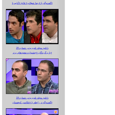
گفت‌وگو با «رضا شهلائی» فاتح «آناپورنا»
دانلود مجله تلویزیونی شماره 20
با برگزیدگان «جشنواره صعودهای برتر»
دانلود مجله تلویزیونی شماره 19
گفت‌وگو در رابطه با «عکاسی کوهستان»