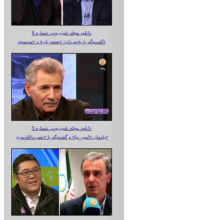
دانلود مجله تلویزیونی شماره 6
گفت‌وگو با یخ‌نوردان؛ «صفدریان» و «موسوی»
دانلود مجله تلویزیونی شماره 5
یادمان «امین نیا» و گفت‌وگو با «نصرت‌الله‌نوری»