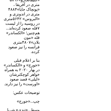
متری در آفریقا ،
«پونچاک جایا»۴٨٨۴
متری در اندونزی و
«البروس» ۵۶۴٢متری
در روسیه را از لیست
۷قله صعود کرده‌اند...
هم‌چنین؛ «الکساندر»
قله «مون
بلان»۴٨٠٧متری
فرانسه را نیز صعود
کرده.
بنا بر اعلام قبلی
«جورج» و «الکساندر»
در بهار ۲۰۲۰ به همراه
خواهر کوچکترشان
«لیلی» قصد صعود
«اورست» را نیز دارند.
توضیحات عکس:
چپ...«جورج»
وسط...«تندی» شرپا