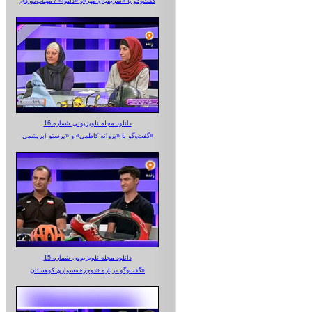
گفت‌وگو با «شریفیان مهر»‌و «دلنوا» / مهتاب‌نوردی
دانلود مجله تلویزیونی شماره 16
گفت‌وگو با «پروانه کاظمی» و «پرستو‌ ابریشمی»
دانلود مجله تلویزیونی شماره 15
گفت‌وگو درباره «دوچرخه‌سواری کوهستان»