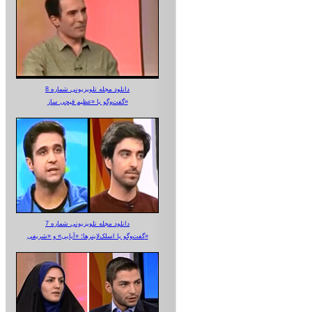
دانلود مجله تلویزیونی شماره 8
گفت‌وگو با «عظیم قیچی ساز»
دانلود مجله تلویزیونی شماره 7
گفت‌وگو با اسلک‌لاینرها؛ «آبایی» و «شریفی»