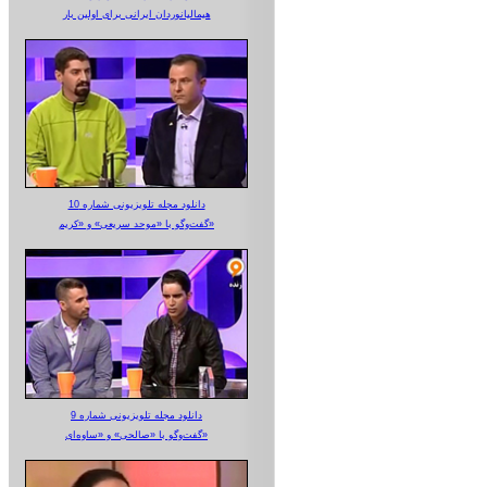
هیمالیانوردان ایرانی برای اولین بار
دانلود مجله تلویزیونی شماره 10
گفت‌وگو با «موحد سریعی» و «کریم»
دانلود مجله تلویزیونی شماره 9
گفت‌وگو با «صالحی» و «ساوه‌ای»