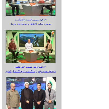
دانلود سومین قسمت «کوه‌گشت»
موضوع: تداوم اکتشاف و پیمایش غار جوجار
دانلود دومین قسمت «کوه‌گشت»
موضوع: صعود تیمی به 31 قله مرتفع 31 استان کشور