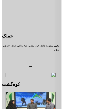
جملک
مغرور بودن به دانش خود، بدترين نوع ناداني است. «جرجي
تايلر»
***
کوه‌گشت