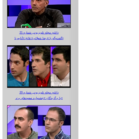
دانلود مجله تلویزیونی شماره 21
گفت‌وگو با «رضا شهلائی» فاتح «آناپورنا»
دانلود مجله تلویزیونی شماره 20
با برگزیدگان «جشنواره صعودهای برتر»