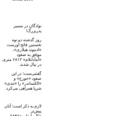
نوادگان در مسیر
پدربزرگ!
روز گذشته دو نوه
نخستین فاتح اورست
«ادموند هیلاری»،
موفق به صعود
«آمادابلام» ۶۸۱۲ متری
در نپال شدند.
گفتنی‌ست؛ در این
صعود «جورج» و
«الکساندر» را «تندی»
شرپا همراهی می‌کرد.
لازم به ذکر است؛ آنان
پیش‌تر
«کلیمانجارو»۵٨٩۶