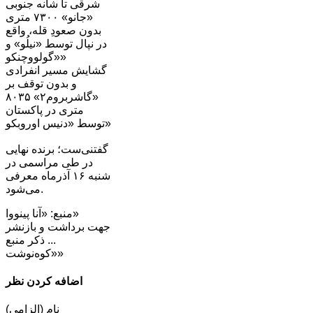
شرقی تا شانه جنوبی
«جانو» ۷۳۰۰ متری
بدون صعودِ قله، واقع
در نپال توسط «نیلُو» و
«گولووچنکو»
گشایش مسیر انفرادی
و بدون توقف بر
«گاشربروم۲» ۸۰۳۵
متری در پاکستان
توسط «دنیس اوروبکو»
گفتنی‌ست؛ برنده نهایی
در طی مراسمی در
شنبه ۱۶ آذرماه معرفی
می‌شود.
منبع: «آنا پینووا»
جهت برداشت و بازنشر
... ذکر منبع
«کوه‌نوشت»
اضافه کردن نظر
نام (الزامی)