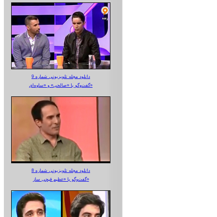
دانلود مجله تلویزیونی شماره 9
گفت‌وگو با «صالحی» و «ساوه‌ای»
دانلود مجله تلویزیونی شماره 8
گفت‌وگو با «عظیم قیچی ساز»