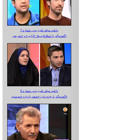
دانلود مجله تلویزیونی شماره 7
گفت‌وگو با اسلک‌لاینرها؛ «آبایی» و «شریفی»
دانلود مجله تلویزیونی شماره 6
گفت‌وگو با یخ‌نوردان؛ «صفدریان» و «موسوی»