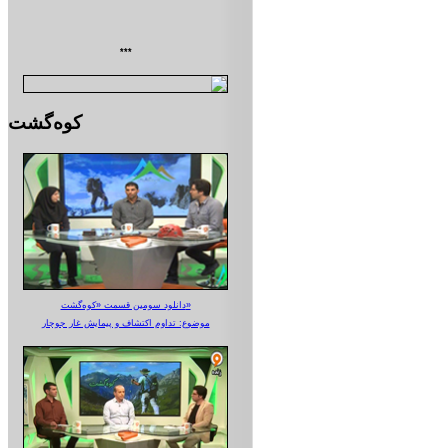
***
کوه‌گشت
دانلود سومین قسمت «کوه‌گشت»
موضوع: تداوم اکتشاف و پیمایش غار جوجار