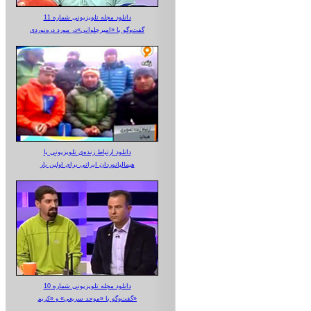
دانلود مجله تلویزیونی شماره 11
گفت‌وگو با «امیرجلوانی»در مورد دره‌نوردی
دانلود ارتباط زنده‌ی تلویزیونی‌ با
هیمالیانوردان ایرانی برای اولین بار
دانلود مجله تلویزیونی شماره 10
گفت‌وگو با «موحد سریعی» و «کریم»