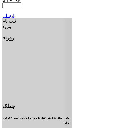
ارسال
ثبت نام
ورود
روزنه
جملک
مغرور بودن به دانش خود، بدترين نوع ناداني است. «جرجي
تايلر»