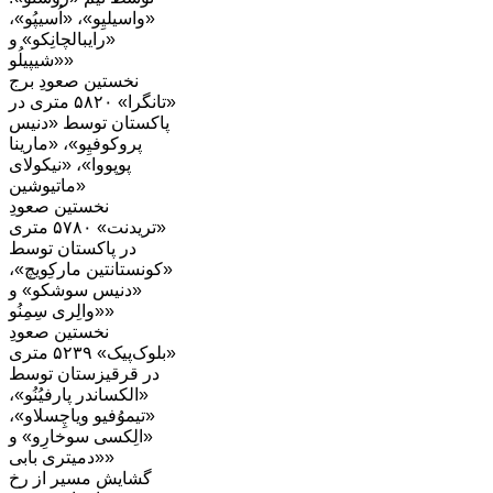
«واسیلیِو»، «اُسیپُو»،
«رایبالچانِکو» و
«شیپیلُو»
نخستین صعودِ برج
«تانگرا» ۵۸۲۰ متری در
پاکستان توسط «دنیس
پروکوفیِو»، «مارینا
پوپووا»، «نیکولای
ماتیوشین»
نخستین صعودِ
«تریدنت» ۵۷۸۰ متری
در پاکستان توسط
«کونستانتین مارکِویچ»،
«دنیس سوشکو» و
«والِری سِمِنُو»
نخستین صعودِ
«بلوک‌پیک» ۵۲۳۹ متری
در قرقیزستان توسط
«الکساندر پارفیُنُو»،
«تیموُفیو ویاچِسلاو»،
«الِکسی سوخارِو» و
«دمیتری بابی»
گشایش مسیر از رخ