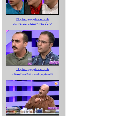
دانلود مجله تلویزیونی شماره 20
با برگزیدگان «جشنواره صعودهای برتر»
دانلود مجله تلویزیونی شماره 19
گفت‌وگو در رابطه با «عکاسی کوهستان»