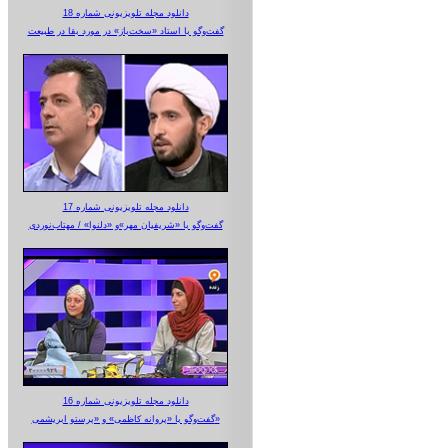
دانلود مجله تلویزیونی شماره 18
گفت‌وگو با استاد «سخت‌باز» در مورد بقا در طبیعت
دانلود مجله تلویزیونی شماره 17
گفت‌وگو با «شریفیان مهر»‌و «دلنوا» / مهتاب‌نوردی
دانلود مجله تلویزیونی شماره 16
گفت‌وگو با «پروانه کاظمی» و «پرستو‌ ابریشمی»