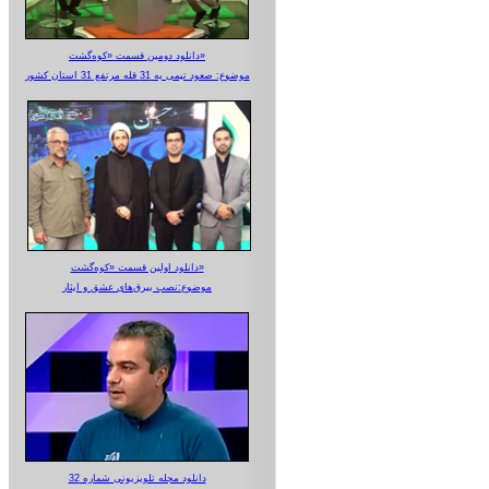
دانلود دومین قسمت «کوه‌گشت»
موضوع: صعود تیمی به 31 قله مرتفع 31 استان کشور
دانلود اولین قسمت «کوه‌گشت»
موضوع:نصب بیرق‌های عشق و ایثار
دانلود مجله تلویزیونی شماره 32