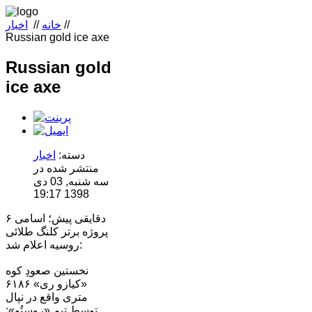
//
خانه
//
اخبار
Russian gold ice axe
Russian gold
ice axe
دسته:
اخبار
منتشر شده در
سه شنبه, 03 دی
1398 19:17
دقایقی پیش؛ اسامی ۶
پروژه برتر کلنگ طلائی
روسیه اعلام شد:
نخستین صعودِ کوه
«کیازو ری» ۶۱۸۶
متری واقع در نپال
توسط تیم «روستُو»: