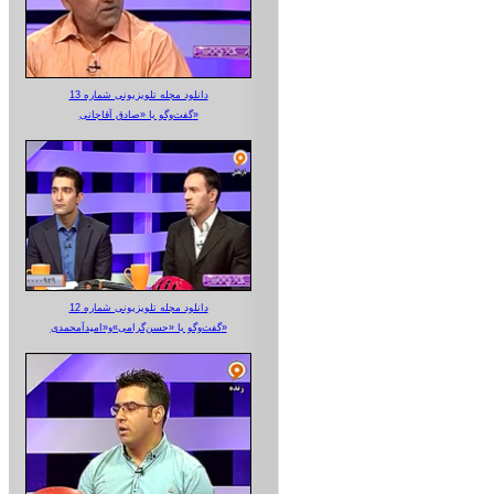
دانلود مجله تلویزیونی شماره 13
گفت‌وگو با «صادق آقاجانی»
دانلود مجله تلویزیونی شماره 12
گفت‌وگو با «حسن‌گرامی»و«امیدآمحمدی»