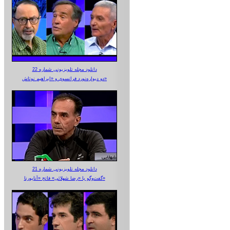
دانلود مجله تلویزیونی شماره 22
دو دیواره‌نورد فرانسوی و «ابراهیم نوتاش»
دانلود مجله تلویزیونی شماره 21
گفت‌وگو با «رضا شهلائی» فاتح «آناپورنا»