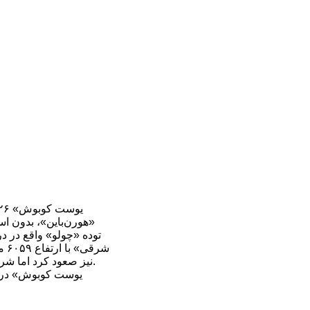
توده «چولو» واقع در د
نیز صعود کرد اما شرایط جوی نامساعد و ادامه بارش‌های برف، وی را از ادامه صعود منصرف و نهایتاً به کاتماندو بازگشت.