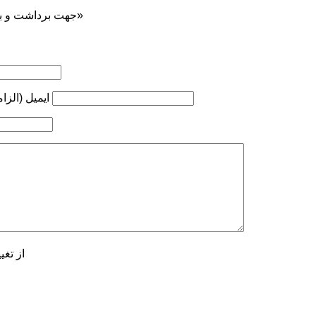
جهت برداشت و بازنشر ... ذکر منبع «کوه‌نوشت»
ایمیل (الزا
از تغی