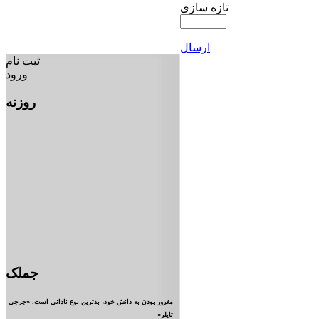
تازه سازی
ارسال
ثبت نام
ورود
روزنه
جملک
مغرور بودن به دانش خود، بدترين نوع ناداني است. «جرجي
تايلر»