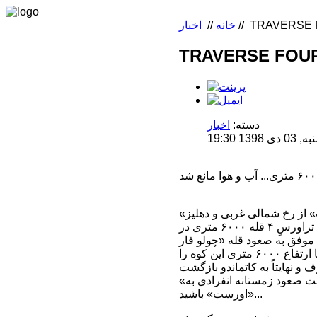
TRAVERSE 
//
خانه
//
اخبار
TRAVERSE FOUR
دسته:
اخبار
 19:30
«یوست کوبوش» ۲۶ ساله آلمانی که این زمستان قصد صعود زمستانی و انفرادی «اورست» از رخ شمالی غربی و دهلیز
«هورن‌باین»، بدون استفاده از کپسول اکسیژن را دارد؛ جهت ادامه مراحل آماده‌سازی، قصدِ تراورسِ ۴ قله ۶۰۰۰ متری در
 موفق به صعود قله «چولو فار
شرقی» با ارتفاع ۶۰۵۹ متری شد و در ادامه قصد صعودِ «چولو شرقی» ۶۴۲۹متری را داشت، تا ارتفاع ۶۰۰۰ متری این کوه را
«یوست کوبوش» در صفحه خود اعلام کرده که منتظر فاز جدیدی از مراحل آماده‌سازی جهت صعود زمستانه انفرادی به
«اورست» باشید...