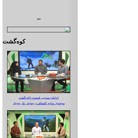
***
کوه‌گشت
دانلود سومین قسمت «کوه‌گشت»
موضوع: تداوم اکتشاف و پیمایش غار جوجار