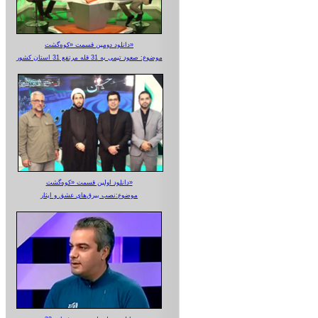
دانلود دومین قسمت «کوه‌گشت»
موضوع: صعود تیمی به 31 قله مرتفع 31 استان کشور
دانلود اولین قسمت «کوه‌گشت»
موضوع:نصب بیرق‌های عشق و ایثار