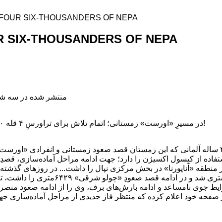
FOUR SIX-THOUSANDERS OF NEPA
 SIX-THOUSANDERS OF NEPA
منتشر شده در سه شنبه, 03 دی 1398
در مسیرِ «اورست» زمستانی؛ اتمام تلاش برای تراورسِ ۴ قله ۶۰۰۰ متری... آب‌ و هوا مانع شد!
ر منطقه «آناپورنا» در بخش مرکزی نپال را داشت... در روزهای گذشته