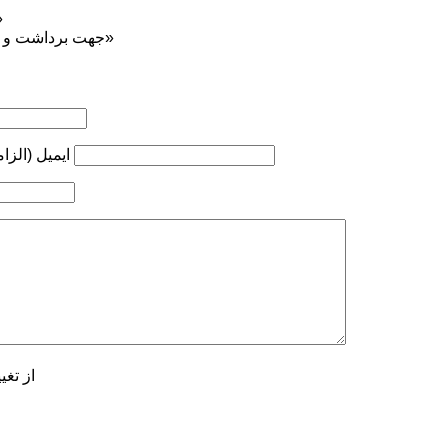
منبع: «آلپی
جهت برداشت و بازنشر... ذکر منبع «کوه‌نوشت»
ایمیل (الزا
از تغی