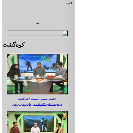
تايلر»
***
کوه‌گشت
دانلود سومین قسمت «کوه‌گشت»
موضوع: تداوم اکتشاف و پیمایش غار جوجار