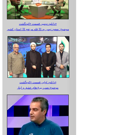
دانلود دومین قسمت «کوه‌گشت»
موضوع: صعود تیمی به 31 قله مرتفع 31 استان کشور
دانلود اولین قسمت «کوه‌گشت»
موضوع:نصب بیرق‌های عشق و ایثار