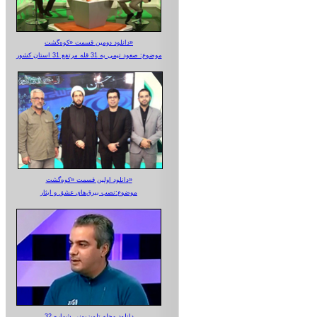
دانلود دومین قسمت «کوه‌گشت»
موضوع: صعود تیمی به 31 قله مرتفع 31 استان کشور
دانلود اولین قسمت «کوه‌گشت»
موضوع:نصب بیرق‌های عشق و ایثار
دانلود مجله تلویزیونی شماره 32