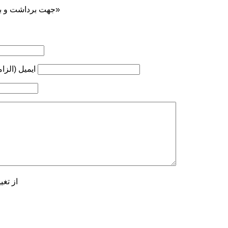
جهت برداشت و بازنشر ... ذکر منبع «کوه‌نوشت»
ایمیل (الزا
از تغی