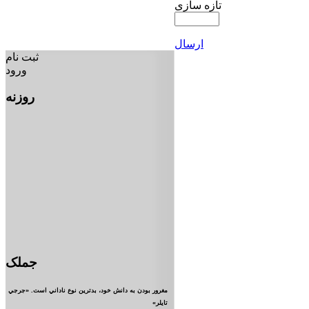
تازه سازی
ارسال
ثبت نام
ورود
روزنه
جملک
مغرور بودن به دانش خود، بدترين نوع ناداني است. «جرجي
تايلر»