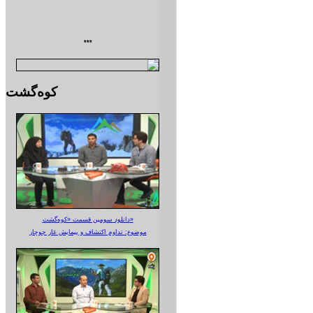
***
کوه‌گشت
دانلود سومین قسمت «کوه‌گشت»
موضوع: تداوم اکتشاف و پیمایش غار جوجار