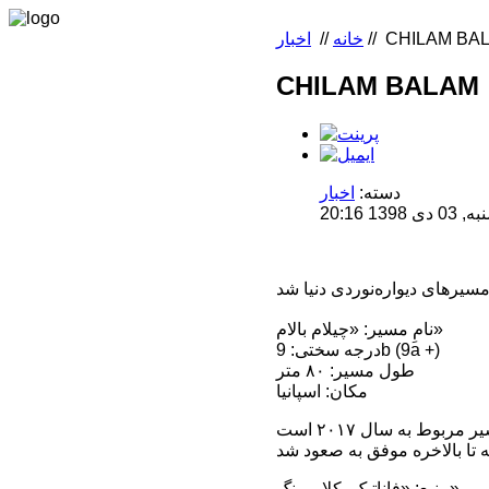
CHILAM BA
//
خانه
//
اخبار
CHILAM BALAM
دسته:
اخبار
 20:16
نامِ مسیر: «چیلام بالام»
درجه سختی: 9b (9a +)
طول مسیر: ۸۰ متر
مکان: اسپانیا
منبع: «فاناتیک- کلایمبینگ»