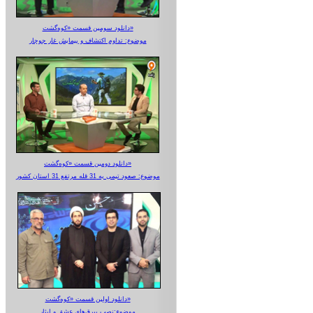
دانلود سومین قسمت «کوه‌گشت»
موضوع: تداوم اکتشاف و پیمایش غار جوجار
دانلود دومین قسمت «کوه‌گشت»
موضوع: صعود تیمی به 31 قله مرتفع 31 استان کشور
دانلود اولین قسمت «کوه‌گشت»
موضوع:نصب بیرق‌های عشق و ایثار