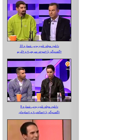
دانلود مجله تلویزیونی شماره 10
گفت‌وگو با «موحد سریعی» و «کریم»
دانلود مجله تلویزیونی شماره 9
گفت‌وگو با «صالحی» و «ساوه‌ای»