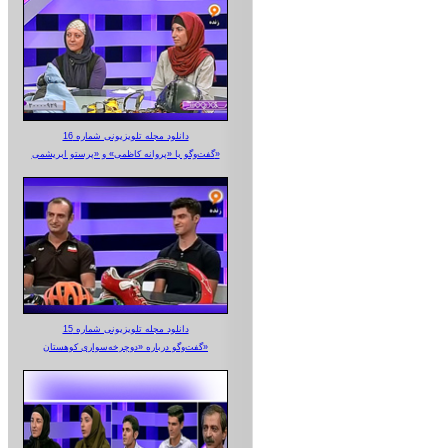
دانلود مجله تلویزیونی شماره 16
گفت‌وگو با «پروانه کاظمی» و «پرستو‌ ابریشمی»
دانلود مجله تلویزیونی شماره 15
گفت‌وگو درباره «دوچرخه‌سواری کوهستان»