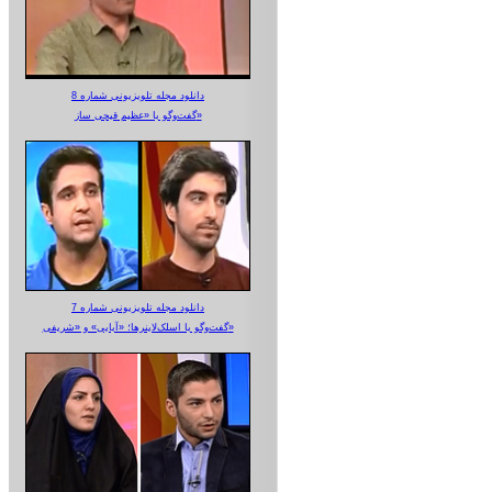
دانلود مجله تلویزیونی شماره 8
گفت‌وگو با «عظیم قیچی ساز»
دانلود مجله تلویزیونی شماره 7
گفت‌وگو با اسلک‌لاینرها؛ «آبایی» و «شریفی»