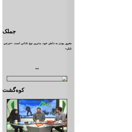
جملک
مغرور بودن به دانش خود، بدترين نوع ناداني است. «جرجي
تايلر»
***
کوه‌گشت