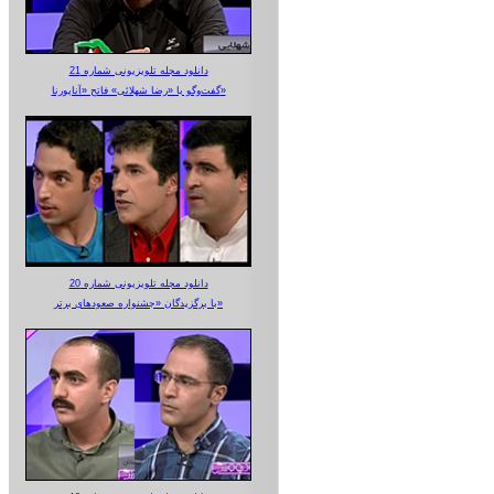
دانلود مجله تلویزیونی شماره 21
گفت‌وگو با «رضا شهلائی» فاتح «آناپورنا»
دانلود مجله تلویزیونی شماره 20
با برگزیدگان «جشنواره صعودهای برتر»