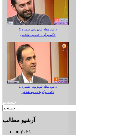
دانلود مجله تلویزیونی شماره 2
گفت‌وگو با «محمود هاشمی»
دانلود مجله تلویزیونی شماره 1
گفت‌وگو با «حمید شفقی»
جستجو
آرشیو
مطالب
◄
۲۰۲۱