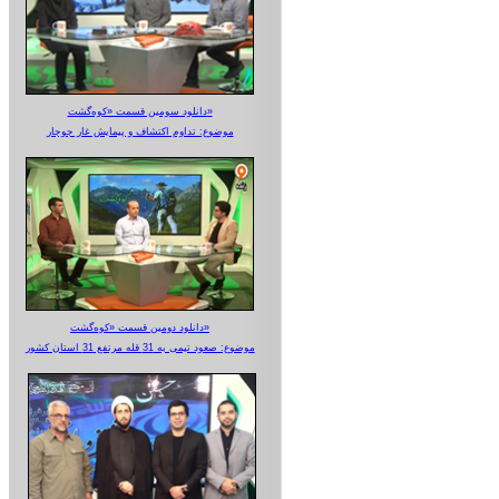
دانلود سومین قسمت «کوه‌گشت»
موضوع: تداوم اکتشاف و پیمایش غار جوجار
دانلود دومین قسمت «کوه‌گشت»
موضوع: صعود تیمی به 31 قله مرتفع 31 استان کشور