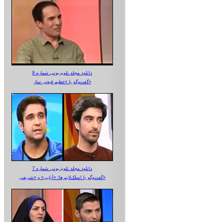
دانلود مجله تلویزیونی شماره 8
گفت‌وگو با «عظیم قیچی ساز»
دانلود مجله تلویزیونی شماره 7
گفت‌وگو با اسلک‌لاینرها؛ «آبایی» و «شریفی»