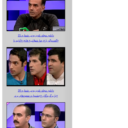
دانلود مجله تلویزیونی شماره 21
گفت‌وگو با «رضا شهلائی» فاتح «آناپورنا»
دانلود مجله تلویزیونی شماره 20
با برگزیدگان «جشنواره صعودهای برتر»