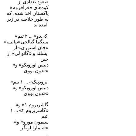
صعودِ تعدادی از
کوه‌های «قراقروم»
پاکستان اخذ شده، که
به طور خلاصه در زیر
آمده‌اند:
«کی‌دو» ... ۲ تیم:
«مینگما گیالجی»نپالی،
«جان اسنوری» از
ایسلند و «گائو لی» از
چین
«دنیس اوروبکو» و
«دون بووی»
«برودپیک» ... ۱ تیم:
«دنیس اوروبکو» و
«دون بووی»
«گاشربروم ۱» و‌
«گاشربروم ۲» ... ۱
تیم:
«سیمون مورو» و
«تامارا لونگر»
.