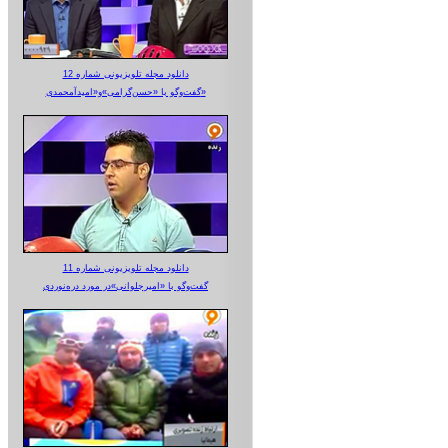
دانلود مجله تلویزیونی شماره 12
گفت‌وگو با «حسن‌گرامی»و«امیدآمحمدی»
دانلود مجله تلویزیونی شماره 11
گفت‌وگو با «امیرجلوانی»در مورد دره‌نوردی