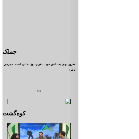
جملک
مغرور بودن به دانش خود، بدترين نوع ناداني است. «جرجي
تايلر»
***
کوه‌گشت