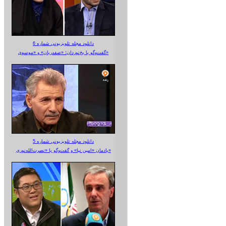
دانلود مجله تلویزیونی شماره 6
گفت‌وگو با یخ‌نوردان؛ «صفدریان» و «موسوی»
دانلود مجله تلویزیونی شماره 5
یادمان «امین نیا» و گفت‌وگو با «نصرت‌الله‌نوری»