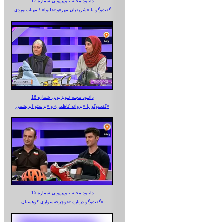
دانلود مجله تلویزیونی شماره 17
گفت‌وگو با «شریفیان مهر»‌و «دلنوا» / مهتاب‌نوردی
دانلود مجله تلویزیونی شماره 16
گفت‌وگو با «پروانه کاظمی» و «پرستو‌ ابریشمی»
دانلود مجله تلویزیونی شماره 15
گفت‌وگو درباره «دوچرخه‌سواری کوهستان»