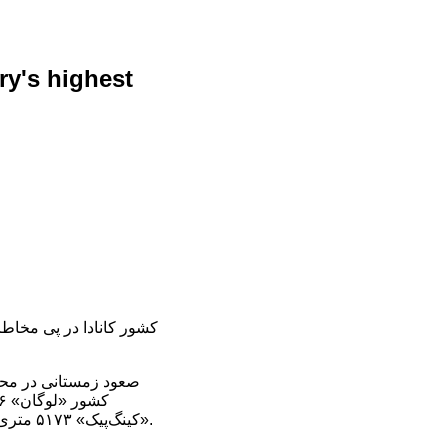
ry's highest
صعود زمستانی در محدو
«کینگ‌پیک» ۵۱۷۳ متری، «مونت استیل» ۵۰۷۳ متری، «مونت وود» ۴۸۴۲ متری و «مونت ونکوور» ۴۸۱۲ متری، نیز می‌شود.