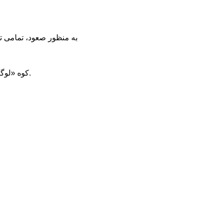
به منظور صعود، تمامی تی
کوه «لوگان» ۵۹۵۶ متری، بلندترین ارتفاع این کشور و دومین ارتفاعِ بلند آمریکای شمالی پس از «دنالی» است.