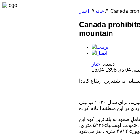
Canada prohib
//
خانه
//
اخبار
Canada prohibite
mountain
دسته:
اخبار
 15:04
کشور کانادا در پی مخاطرات و به دنبال آن آمار بالای امداد و نجات‌ها در ارتفاعات پارک ملی «کلون»، برای سال ۲۰۲۰ قوانینی
ِ صعود به بلندترین کوه این
کشور «لوگان» ۵۹۵۶ متری، و کوه‌های مرتفعی چون «مونت‌ سنت الیاس» ۵۴۸۹ متری، «مونت لوسانیا»۵۲۲۶ متری،