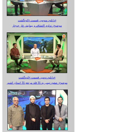
دانلود سومین قسمت «کوه‌گشت»
موضوع: تداوم اکتشاف و پیمایش غار جوجار
دانلود دومین قسمت «کوه‌گشت»
موضوع: صعود تیمی به 31 قله مرتفع 31 استان کشور