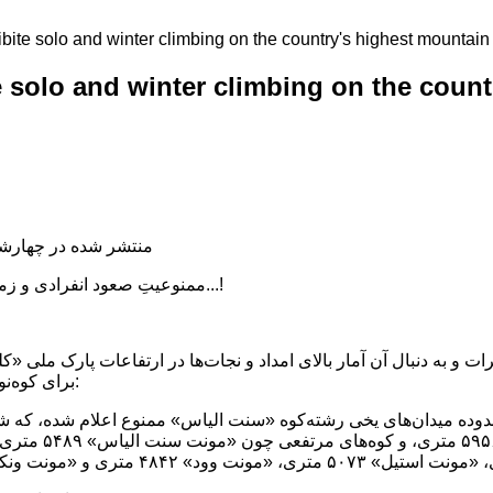
ite solo and winter climbing on the country's highest mountain
 solo and winter climbing on the count
منتشر شده در چهارشنبه, 04 دی 1398
ممنوعیتِ صعود انفرادی و زمستانی به بلندترین ارتفاع کانادا...!
برای کوه‌نوردی در این منطقه اعلام کرده:
ده میدان‌های یخی رشته‌کوه «سنت الیاس» ممنوع اعلام شده، که شامل