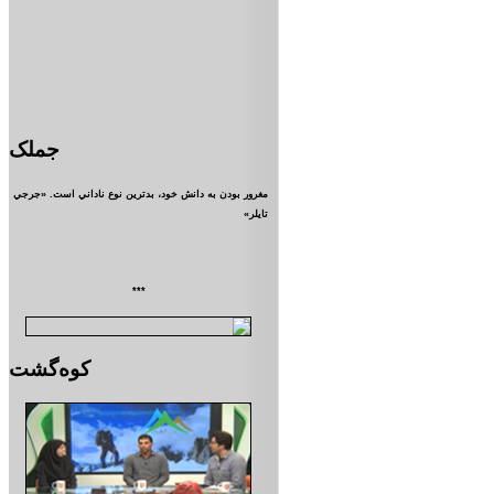
جملک
مغرور بودن به دانش خود، بدترين نوع ناداني است. «جرجي
تايلر»
***
کوه‌گشت