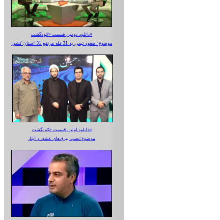
دانلود دومین قسمت «کوه‌گشت»
موضوع: صعود تیمی به 31 قله مرتفع 31 استان کشور
دانلود اولین قسمت «کوه‌گشت»
موضوع:نصب بیرق‌های عشق و ایثار