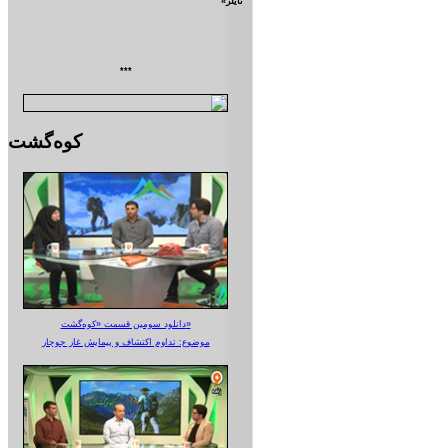
تايلر»
***
کوه‌گشت
دانلود سومین قسمت «کوه‌گشت»
موضوع: تداوم اکتشاف و پیمایش غار جوجار