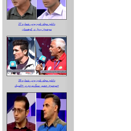
دانلود مجله تلویزیونی شماره 27
موضوع: پرواز در کوهستان
دانلود مجله تلویزیونی شماره 26
موضوع: حضور سنگ‌نوردی در «المپیک»