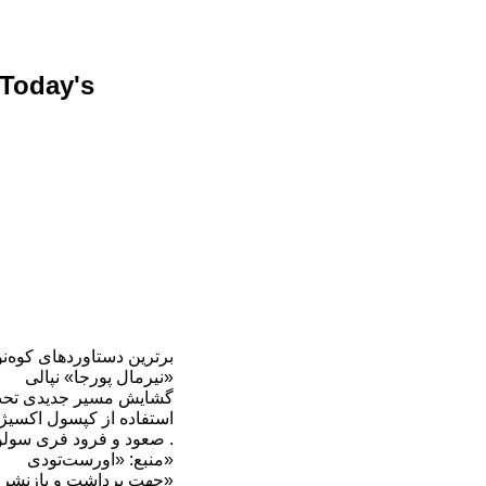
 Today's
«نیرمال پورجا» نپالی
استفاده از کپسول اکسیژ
۳-صعود و فرود فری سولو «جیم رینولدز» بر روی «فیتزروی» ۳۴۰۵ متری .
منبع: «اورست‌تودی»
جهت برداشت و بازنشر ... ذکر منبع «کوه‌نوشت»