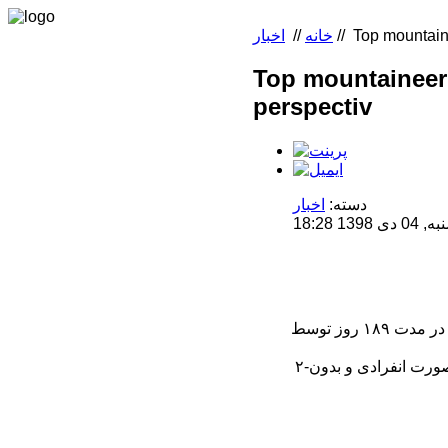
Top mountain
//
خانه
//
اخبار
Top mountaineeri
perspectiv
دسته:
اخبار
 18:28
برترین دستاوردهای کوه‌نوردی سال ۲۰۱۹ از نگاه «اورست‌تودی»: ۱- صعود ۱۴ قله ۸۰۰۰ متری در مدت ۱۸۹ روز توسط
۲-گشایش مسیر جدیدی تحت عنوان «ماه عسل» توسط «دنیس‌اوروبکو» بر روی گاشربروم۲ به صورت انفرادی و بدون