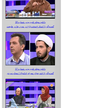
دانلود مجله تلویزیونی شماره 18
گفت‌وگو با استاد «سخت‌باز» در مورد بقا در طبیعت
دانلود مجله تلویزیونی شماره 17
گفت‌وگو با «شریفیان مهر»‌و «دلنوا» / مهتاب‌نوردی