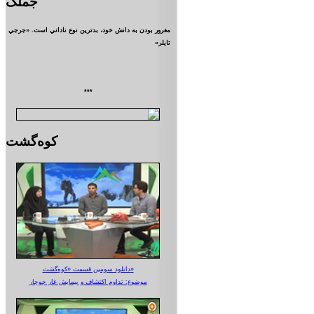
جملک
مغرور بودن به دانش خود، بدترين نوع ناداني است. «جرجي
تايلر»
***
کوه‌گشت
دانلود سومین قسمت «کوه‌گشت»
موضوع: تداوم اکتشاف و پیمایش غار جوجار