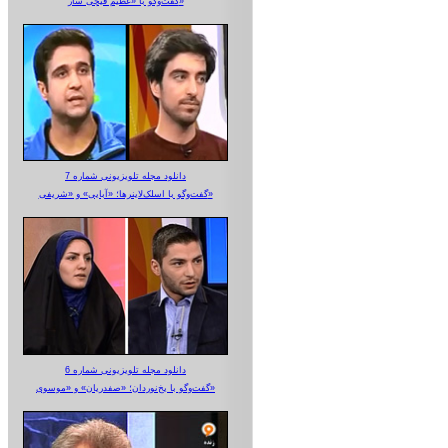
گفت‌وگو با «عظیم قیچی ساز»
دانلود مجله تلویزیونی شماره 7
گفت‌وگو با اسلک‌لاینرها؛ «آبایی» و «شریفی»
دانلود مجله تلویزیونی شماره 6
گفت‌وگو با یخ‌نوردان؛ «صفدریان» و «موسوی»