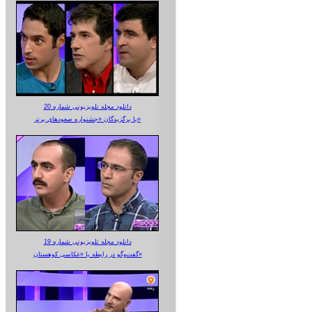
دانلود مجله تلویزیونی شماره 20
با برگزیدگان «جشنواره صعودهای برتر»
دانلود مجله تلویزیونی شماره 19
گفت‌وگو در رابطه با «عکاسی کوهستان»