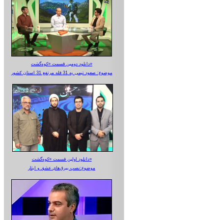
دانلود دومین قسمت «کوه‌گشت»
موضوع: صعود تیمی به 31 قله مرتفع 31 استان کشور
دانلود اولین قسمت «کوه‌گشت»
موضوع:نصب بیرق‌های عشق و ایثار