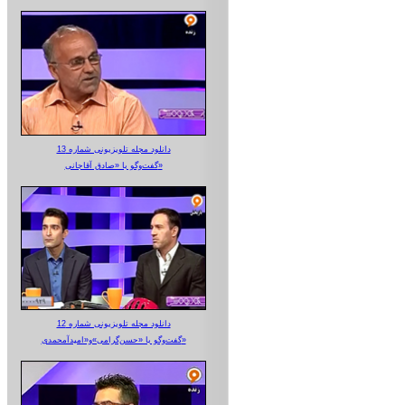
دانلود مجله تلویزیونی شماره 13
گفت‌وگو با «صادق آقاجانی»
دانلود مجله تلویزیونی شماره 12
گفت‌وگو با «حسن‌گرامی»و«امیدآمحمدی»