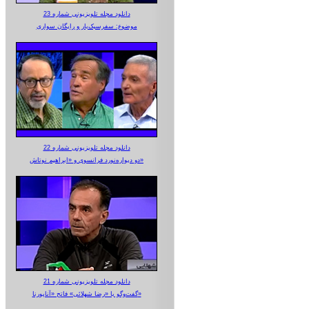
دانلود مجله تلویزیونی شماره 23
موضوع: سفرسبک‌بار و رایگان سواری
دانلود مجله تلویزیونی شماره 22
دو دیواره‌نورد فرانسوی و «ابراهیم نوتاش»
دانلود مجله تلویزیونی شماره 21
گفت‌وگو با «رضا شهلائی» فاتح «آناپورنا»