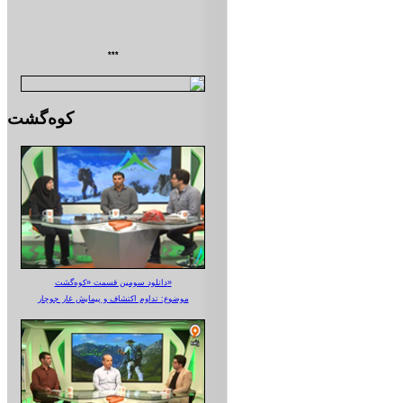
***
کوه‌گشت
دانلود سومین قسمت «کوه‌گشت»
موضوع: تداوم اکتشاف و پیمایش غار جوجار