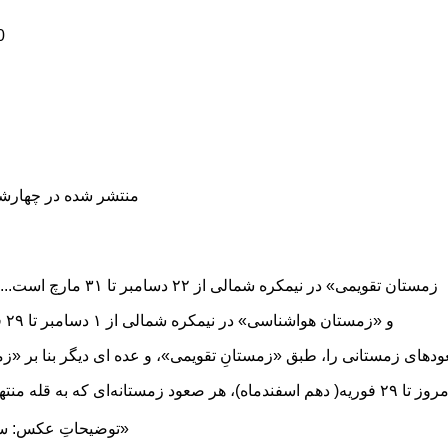
0
منتشر شده در چهارشنبه, 04 دی 1398
«زمستان تقویمی» در نیمکره شمالی از ۲۲ دسامبر تا ۳۱ مارچ است... اول دی‌ماه تا ۲ فروردین ‌ماه
و «زمستان هواشناسی» در نیمکره شمالی از ۱ دسامبر تا ۲۹ فوریه ... ۱۰ آذرماه تا ۱۰ اسفند
و جالب است بدانید؛ از امروز تا ۲۹ فوریه( دهم اسفندماه)، هر صعود زمستانه‌ای که 
توضیحاتِ عکس: سایه‌ «کی‌دو» بر روی «برودپیک»