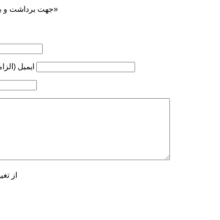
جهت برداشت و بازنشر ... ذکر منبع «کوه‌نوشت»
ایمیل (الزا
از تغی