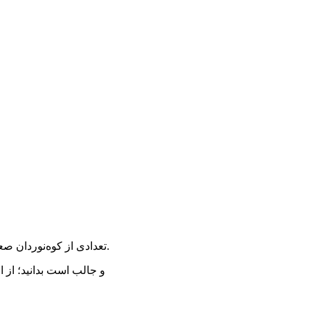
تعدادی از کوه‌نوردان صعودهای زمستانی را، طبق «زمستانِ تقویمی»، و عده ای دیگر بنا بر «زمستان هواشناسی» قبول دارند.