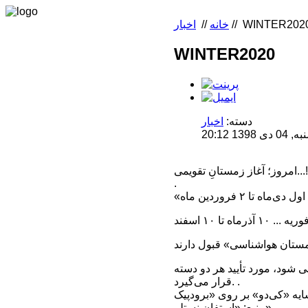
WINTER202
//
خانه
//
اخبار
WINTER2020
دسته:
اخبار
 20:12
امروز؛ آغاز زمستانِ تقویمی...!
.
به قله منتهی شود، مورد تأیید هر دو دسته
قرار می‌گیرد. .
منبع: «استفان نستلر»