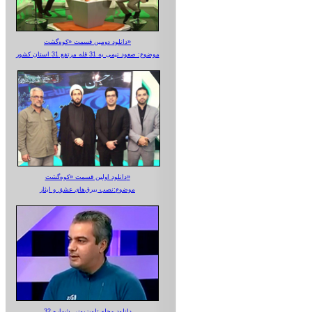
دانلود دومین قسمت «کوه‌گشت»
موضوع: صعود تیمی به 31 قله مرتفع 31 استان کشور
دانلود اولین قسمت «کوه‌گشت»
موضوع:نصب بیرق‌های عشق و ایثار
دانلود مجله تلویزیونی شماره 32