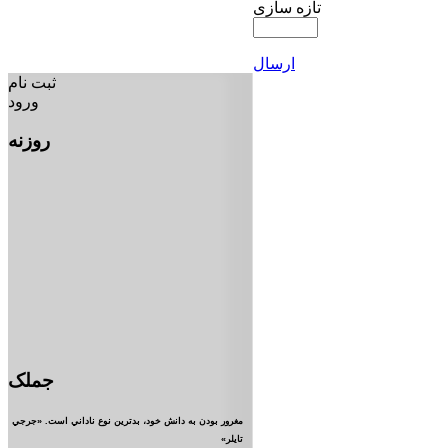
تازه سازی
ارسال
ثبت نام
ورود
روزنه
جملک
مغرور بودن به دانش خود، بدترين نوع ناداني است. «جرجي
تايلر»