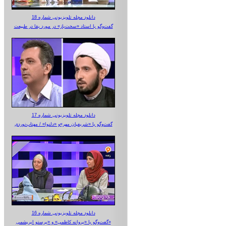
دانلود مجله تلویزیونی شماره 18
گفت‌وگو با استاد «سخت‌باز» در مورد بقا در طبیعت
دانلود مجله تلویزیونی شماره 17
گفت‌وگو با «شریفیان مهر»‌و «دلنوا» / مهتاب‌نوردی
دانلود مجله تلویزیونی شماره 16
گفت‌وگو با «پروانه کاظمی» و «پرستو‌ ابریشمی»