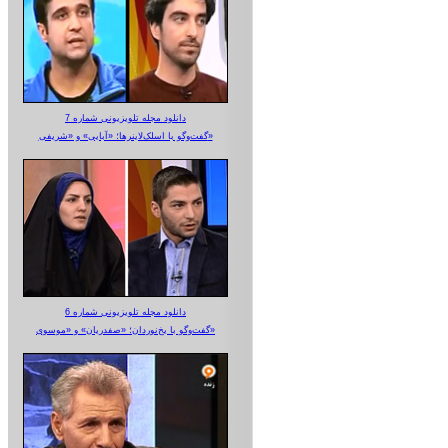
دانلود مجله تلویزیونی شماره 7
گفت‌وگو با اسلک‌لاینرها؛ «آبایی» و «شریفی»
دانلود مجله تلویزیونی شماره 6
گفت‌وگو با یخ‌نوردان؛ «صفدریان» و «موسوی»