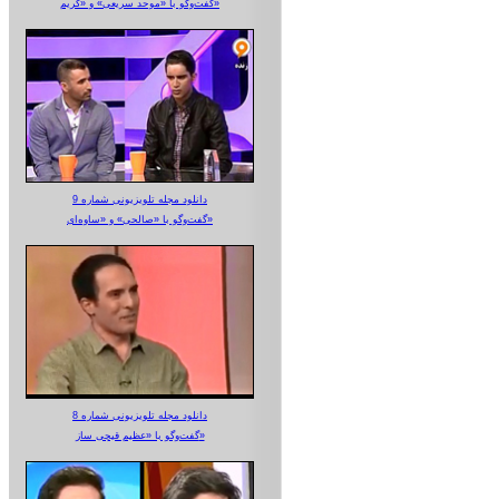
گفت‌وگو با «موحد سریعی» و «کریم»
دانلود مجله تلویزیونی شماره 9
گفت‌وگو با «صالحی» و «ساوه‌ای»
دانلود مجله تلویزیونی شماره 8
گفت‌وگو با «عظیم قیچی ساز»