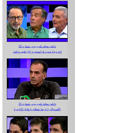
دانلود مجله تلویزیونی شماره 22
دو دیواره‌نورد فرانسوی و «ابراهیم نوتاش»
دانلود مجله تلویزیونی شماره 21
گفت‌وگو با «رضا شهلائی» فاتح «آناپورنا»