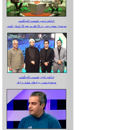
دانلود دومین قسمت «کوه‌گشت»
موضوع: صعود تیمی به 31 قله مرتفع 31 استان کشور
دانلود اولین قسمت «کوه‌گشت»
موضوع:نصب بیرق‌های عشق و ایثار