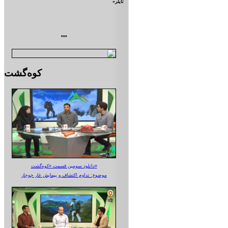
تايلر»
***
کوه‌گشت
دانلود سومین قسمت «کوه‌گشت»
موضوع: تداوم اکتشاف و پیمایش غار جوجار