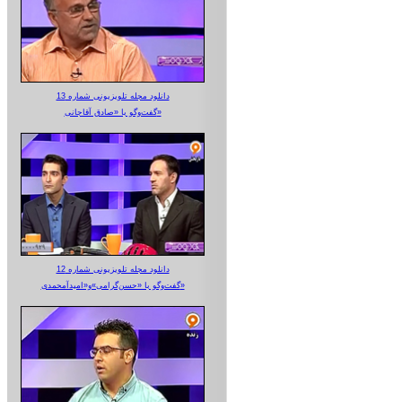
دانلود مجله تلویزیونی شماره 13
گفت‌وگو با «صادق آقاجانی»
دانلود مجله تلویزیونی شماره 12
گفت‌وگو با «حسن‌گرامی»و«امیدآمحمدی»