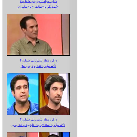
دانلود مجله تلویزیونی شماره 9
گفت‌وگو با «صالحی» و «ساوه‌ای»
دانلود مجله تلویزیونی شماره 8
گفت‌وگو با «عظیم قیچی ساز»
دانلود مجله تلویزیونی شماره 7
گفت‌وگو با اسلک‌لاینرها؛ «آبایی» و «شریفی»