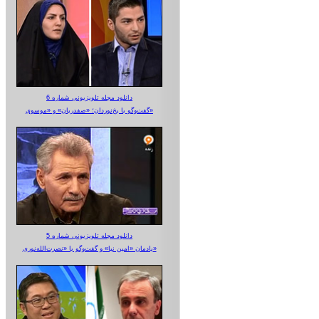
دانلود مجله تلویزیونی شماره 6
گفت‌وگو با یخ‌نوردان؛ «صفدریان» و «موسوی»
دانلود مجله تلویزیونی شماره 5
یادمان «امین نیا» و گفت‌وگو با «نصرت‌الله‌نوری»