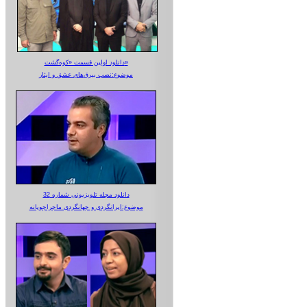
دانلود اولین قسمت «کوه‌گشت»
موضوع:نصب بیرق‌های عشق و ایثار
دانلود مجله تلویزیونی شماره 32
موضوع:ایرانگردی و جهانگردی ماجراجویانه