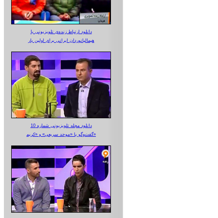
دانلود ارتباط زنده‌ی تلویزیونی‌ با
هیمالیانوردان ایرانی برای اولین بار
دانلود مجله تلویزیونی شماره 10
گفت‌وگو با «موحد سریعی» و «کریم»