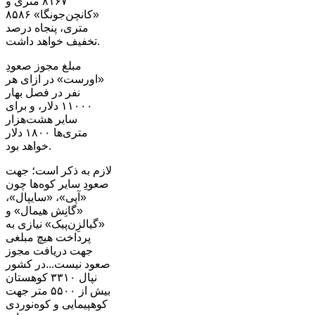
۸۱۶۷ متری و
«کانچن‌جونگا» ۸۵۸۶
متری، پنجاه درصد
تخفیف خواهد داشت.
مبلغ مجوز صعودِ
«اورست» در ازای هر
نفر در فصل بهار
۱۱۰۰۰ دلار، و برای
سایر هشت‌هزار
متری‌ها ۱۸۰۰ دلار
خواهد بود.
لازم به ذکر است؛ جهت
صعودِ سایر کوه‌ها چون
«آپی»، «سایپال»،
«گانِش هیمال» و
«گیالزِن‌پیک» نیازی به
پرداخت هیچ مبلغی
جهت دریافت مجوز
صعود نیست...در کشور
نپال ۳۳۱۰ کوهستان
بیش از ۵۵۰۰ متر جهت
کوهپیمایی و کوه‌نوردی