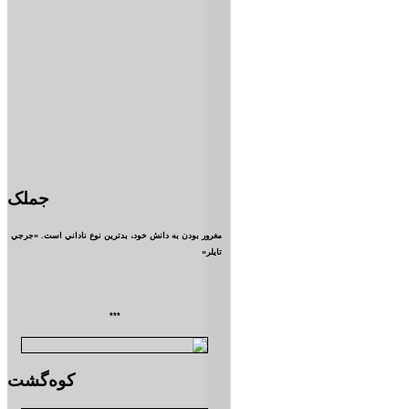
جملک
مغرور بودن به دانش خود، بدترين نوع ناداني است. «جرجي
تايلر»
***
کوه‌گشت