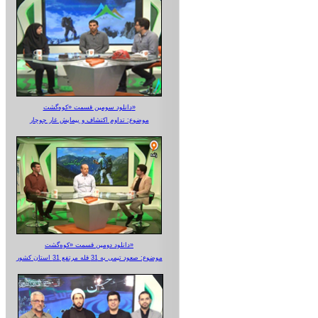
دانلود سومین قسمت «کوه‌گشت»
موضوع: تداوم اکتشاف و پیمایش غار جوجار
دانلود دومین قسمت «کوه‌گشت»
موضوع: صعود تیمی به 31 قله مرتفع 31 استان کشور