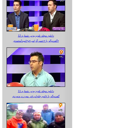
دانلود مجله تلویزیونی شماره 12
گفت‌وگو با «حسن‌گرامی»و«امیدآمحمدی»
دانلود مجله تلویزیونی شماره 11
گفت‌وگو با «امیرجلوانی»در مورد دره‌نوردی