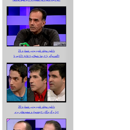
دانلود مجله تلویزیونی شماره 21
گفت‌وگو با «رضا شهلائی» فاتح «آناپورنا»
دانلود مجله تلویزیونی شماره 20
با برگزیدگان «جشنواره صعودهای برتر»