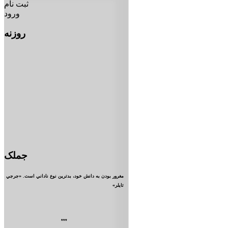
ثبت نام
ورود
روزنه
جملک
مغرور بودن به دانش خود، بدترين نوع ناداني است. «جرجي
تايلر»
***