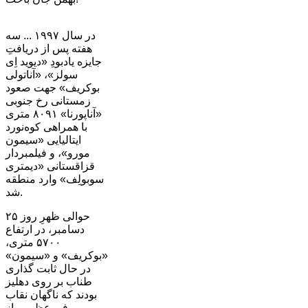
در سال ۱۹۹۷ ... سه
هفته پس از دریافتِ
جایزه یادبودِ «دیوید اِی
سولز»، «آناتولی
بوکریف» جهت صعود
زمستانی رخ جنوبی
«آناپورنا» ۸۰۹۱ متری
با همراهی کوه‌نورد
ایتالیایی «سیمون
مورو»، و فیلمبردار
قزاقستانی «دیمتری
سوبولِف» وارد منطقه
شد.
حوالی ظهرِ روز ۲۵
دسامبر، در ارتفاع
۵۷۰۰ متری،
«بوکریف» و «سیمون»
در حال ثابت گذاری
طناب بر روی دهلیز
بودند که ناگهان نقاب
برفی عظیمی از