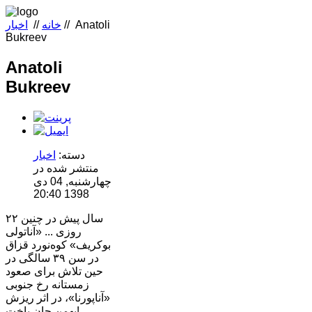
Anatoli
//
خانه
//
اخبار
Bukreev
Anatoli
Bukreev
دسته:
اخبار
منتشر شده در
چهارشنبه, 04 دی
1398 20:40
۲۲ سال پیش در چنین
روزی ... «آناتولی
بوکریف» کوه‌نورد قزاق
در سن ۳۹ سالگی در
حین تلاش برای صعود
زمستانه رخ جنوبی
«آناپورنا»، در اثر ریزش
بهمن جان باخت!