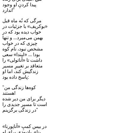
پیدا کردنِ او وجود
ندارد!"
مرگی که نُه ماه قبل
«بوکریف» با جزئیات در
خواب دیده بود که در
بهمن می‌میرد... و تنها
چیزی که در خواب
مشخص نبود، نام کوه
بود! ... «لیندا» سعی
داشت تا «آناتولی» را
متعاقد بر تغییرِ مسیر
زندگیش کند، اما او
پاسخ داده بود:
"کوه‌ها زندگی من
هستند!
دیگر برای من دیر شده
است تا مسیر جدیدی را
در زندگی برگزینم"
در بیس کمپِ «آناپورنا»
بنای یادبودی برای او