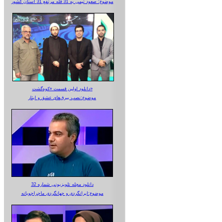
موضوع: صعود تیمی به 31 قله مرتفع 31 استان کشور
دانلود اولین قسمت «کوه‌گشت»
موضوع:نصب بیرق‌های عشق و ایثار
دانلود مجله تلویزیونی شماره 32
موضوع:ایرانگردی و جهانگردی ماجراجویانه