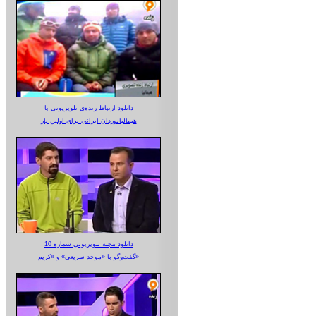
دانلود ارتباط زنده‌ی تلویزیونی‌ با
هیمالیانوردان ایرانی برای اولین بار
دانلود مجله تلویزیونی شماره 10
گفت‌وگو با «موحد سریعی» و «کریم»