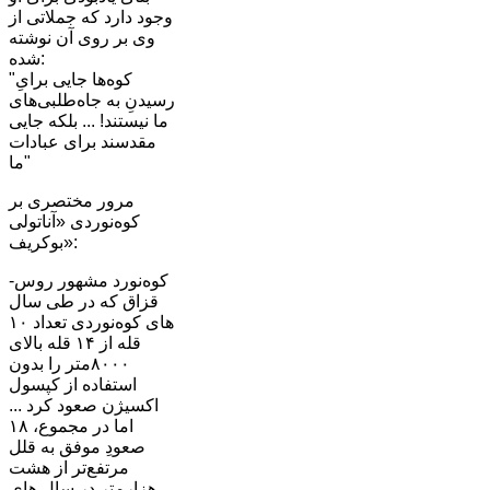
وجود دارد که جملاتی از
وی بر روی آن نوشته
شده:
"کوه‌ها جایی برایِ
رسیدنِ به جاه‌طلبی‌های
ما نیستند! ...‌ بلکه جایی
مقدسند برای عبادات
ما"
مرور مختصری بر
کوه‌نوردی «آناتولی
بوکریف»:
کوه‌نورد مشهور روس-
قزاق که در طی سال
های کوه‌نوردی تعداد ١٠
قله از ١۴ قله بالای
٨٠٠٠متر را بدون
استفاده از کپسول
اکسیژن صعود کرد ...
اما در مجموع، ١٨
صعودِ موفق به قلل
مرتفع‌تر از هشت
هزارمتر در سال های