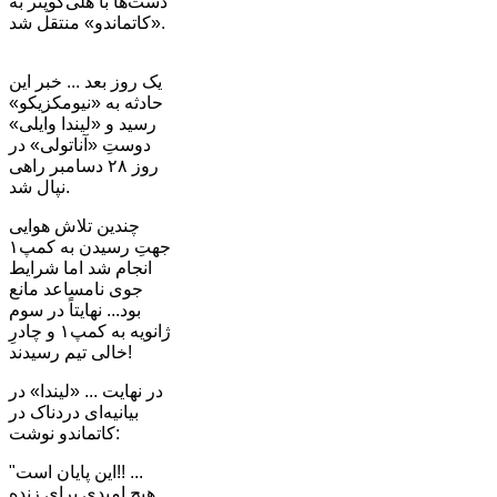
دست‌ها با هلی‌کوپتر به
«کاتماندو» منتقل شد.
یک روز بعد ... خبر این
حادثه به «نیومکزیکو»
رسید و «لیندا وایلی»
دوستِ «آناتولی» در
روز ۲۸ دسامبر راهی
نپال شد.
چندین تلاش هوایی
جهتِ رسیدن به کمپ۱
انجام شد اما شرایط
جوی نامساعد مانع
بود... نهایتاً در سوم
ژانویه به کمپ۱ و چادرِ
خالی تیم رسیدند!
در نهایت ... «لیندا» در
بیانیه‌ای دردناک در
کاتماندو نوشت:
"این پایان است!! ...
هیچ امیدی برای زنده