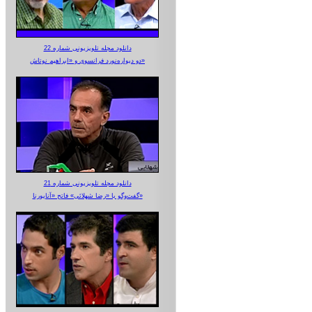
دانلود مجله تلویزیونی شماره 22
دو دیواره‌نورد فرانسوی و «ابراهیم نوتاش»
دانلود مجله تلویزیونی شماره 21
گفت‌وگو با «رضا شهلائی» فاتح «آناپورنا»