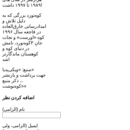
١٩٨٩ تا ١٩٩٧ داشت!
کوه‌نورد بزرگی که به
دلیل تلاش و
امدادرسانی خارق‌العاده
در فاجعه سال ١٩٩۶
کوه «اورست» و نجات
جانِ ٣کوه‌نورد، نامش
در دنیای کوه و
کوهستان ماندگارتر
شد!
منبع: «ویکی‌پدیا»
جهت برداشت و بازنشر
... ذکر منبع
«کوه‌نوشت»
اضافه کردن نظر
نام (الزامی)
ایمیل (الزامی، ولی