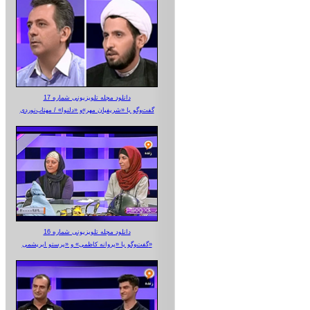
دانلود مجله تلویزیونی شماره 17
گفت‌وگو با «شریفیان مهر»‌و «دلنوا» / مهتاب‌نوردی
دانلود مجله تلویزیونی شماره 16
گفت‌وگو با «پروانه کاظمی» و «پرستو‌ ابریشمی»