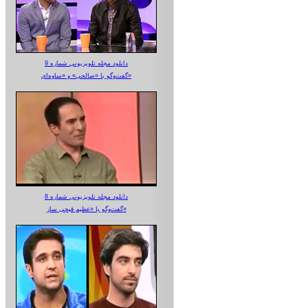
دانلود مجله تلویزیونی شماره 9
گفت‌وگو با «صالحی» و «ساوه‌ای»
دانلود مجله تلویزیونی شماره 8
گفت‌وگو با «عظیم قیچی ساز»