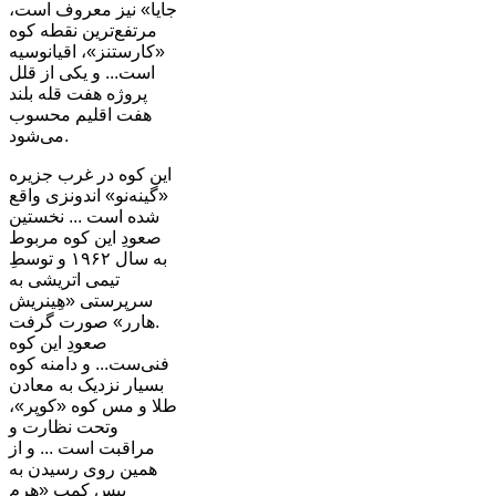
جایا» نیز معروف است،
مرتفع‌ترین نقطه کوه
«کارستنز»، اقیانوسیه
است... و یکی از قلل
پروژه هفت قله بلند
هفت اقلیم محسوب
می‌شود.
این کوه در غرب جزیره
«گینه‌نو» اندونزی واقع
شده است ... نخستین
صعودِ این کوه مربوط
به سال ۱۹۶۲ و توسطِ
تیمی اتریشی به
سرپرستی «هِینریش
هارر» صورت گرفت.
صعودِ این کوه
فنی‌ست... و دامنه کوه
بسیار نزدیک به معادن
طلا و مس کوه «کوپر»،
وتحت نظارت و
مراقبت است ... و از
همین روی رسیدن به
بیس کمپ «هرم