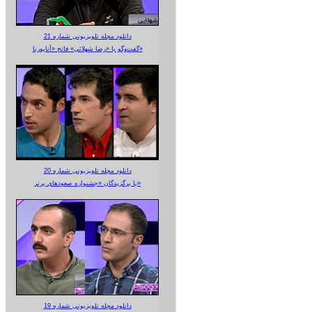
دانلود مجله تلویزیونی شماره 21
گفت‌وگو با «رضا شهلائی» فاتح «آناپورنا»
دانلود مجله تلویزیونی شماره 20
با برگزیدگان «جشنواره صعودهای برتر»
دانلود مجله تلویزیونی شماره 19