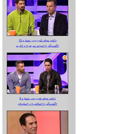
دانلود مجله تلویزیونی شماره 10
گفت‌وگو با «موحد سریعی» و «کریم»
دانلود مجله تلویزیونی شماره 9
گفت‌وگو با «صالحی» و «ساوه‌ای»