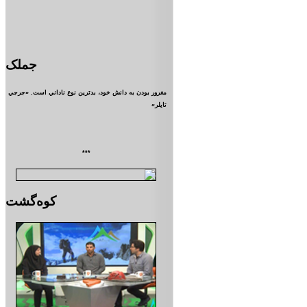
جملک
مغرور بودن به دانش خود، بدترين نوع ناداني است. «جرجي
تايلر»
***
کوه‌گشت