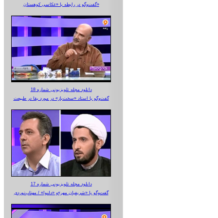
گفت‌وگو در رابطه با «عکاسی کوهستان»
دانلود مجله تلویزیونی شماره 18
گفت‌وگو با استاد «سخت‌باز» در مورد بقا در طبیعت
دانلود مجله تلویزیونی شماره 17
گفت‌وگو با «شریفیان مهر»‌و «دلنوا» / مهتاب‌نوردی