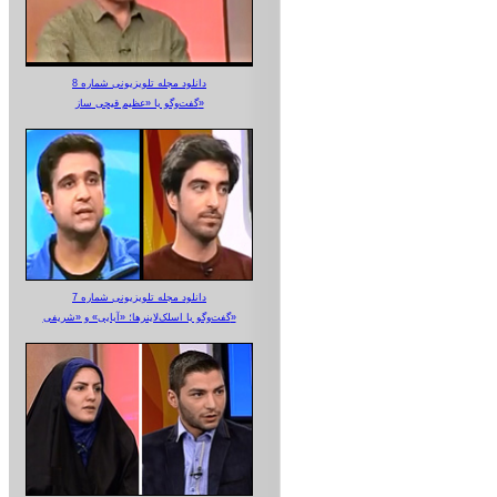
دانلود مجله تلویزیونی شماره 8
گفت‌وگو با «عظیم قیچی ساز»
دانلود مجله تلویزیونی شماره 7
گفت‌وگو با اسلک‌لاینرها؛ «آبایی» و «شریفی»