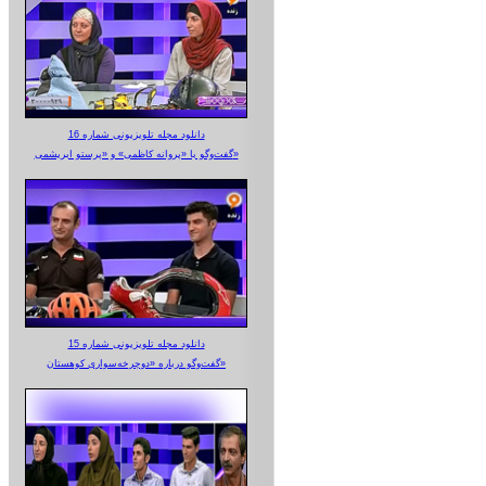
دانلود مجله تلویزیونی شماره 16
گفت‌وگو با «پروانه کاظمی» و «پرستو‌ ابریشمی»
دانلود مجله تلویزیونی شماره 15
گفت‌وگو درباره «دوچرخه‌سواری کوهستان»