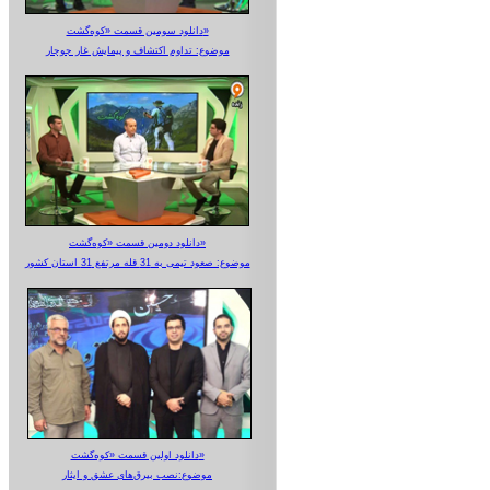
دانلود سومین قسمت «کوه‌گشت»
موضوع: تداوم اکتشاف و پیمایش غار جوجار
دانلود دومین قسمت «کوه‌گشت»
موضوع: صعود تیمی به 31 قله مرتفع 31 استان کشور
دانلود اولین قسمت «کوه‌گشت»
موضوع:نصب بیرق‌های عشق و ایثار