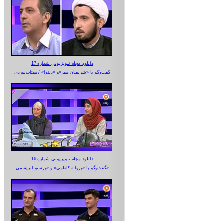
دانلود مجله تلویزیونی شماره 17
گفت‌وگو با «شریفیان مهر»‌و «دلنوا» / مهتاب‌نوردی
دانلود مجله تلویزیونی شماره 16
گفت‌وگو با «پروانه کاظمی» و «پرستو‌ ابریشمی»