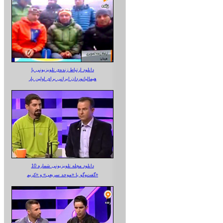
دانلود ارتباط زنده‌ی تلویزیونی‌ با
هیمالیانوردان ایرانی برای اولین بار
دانلود مجله تلویزیونی شماره 10
گفت‌وگو با «موحد سریعی» و «کریم»