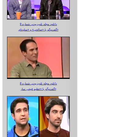
دانلود مجله تلویزیونی شماره 9
گفت‌وگو با «صالحی» و «ساوه‌ای»
دانلود مجله تلویزیونی شماره 8
گفت‌وگو با «عظیم قیچی ساز»