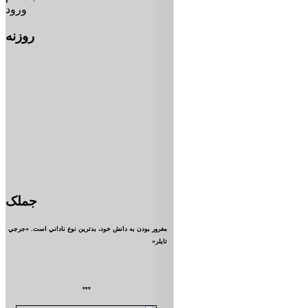
ورود
روزنه
جملک
مغرور بودن به دانش خود، بدترين نوع ناداني است. «جرجي
تايلر»
***