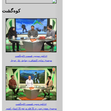
کوه‌گشت
دانلود سومین قسمت «کوه‌گشت»
موضوع: تداوم اکتشاف و پیمایش غار جوجار
دانلود دومین قسمت «کوه‌گشت»
موضوع: صعود تیمی به 31 قله مرتفع 31 استان کشور