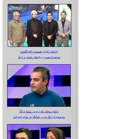
دانلود اولین قسمت «کوه‌گشت»
موضوع:نصب بیرق‌های عشق و ایثار
دانلود مجله تلویزیونی شماره 32
موضوع:ایرانگردی و جهانگردی ماجراجویانه