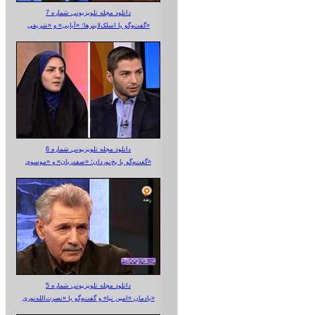
دانلود مجله تلویزیونی شماره 7
گفت‌وگو با اسلک‌لاینرها؛ «آبایی» و «شریفی»
دانلود مجله تلویزیونی شماره 6
گفت‌وگو با یخ‌نوردان؛ «صفدریان» و «موسوی»
دانلود مجله تلویزیونی شماره 5
یادمان «امین نیا» و گفت‌وگو با «نصرت‌الله‌نوری»