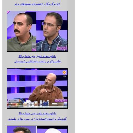
با برگزیدگان «جشنواره صعودهای برتر»
دانلود مجله تلویزیونی شماره 19
گفت‌وگو در رابطه با «عکاسی کوهستان»
دانلود مجله تلویزیونی شماره 18
گفت‌وگو با استاد «سخت‌باز» در مورد بقا در طبیعت