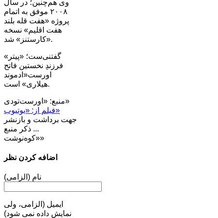
وی هم‌چنین؛ در سال
۲۰۰۸ موفق به اتمام
پروژه «هفت قله بلند
هفت اقلیم» نسخه
«کارستنز» شد.
گفتنی‌ست؛ «پیتر»
فرزندِ نخستین فاتح
اورست‌«ادموند
هیلاری» است.
منبع: «اورست‌تودی»
فیلم از: «یوتیوب»
جهت برداشت و بازنشر
... ذکر منبع
«کوه‌نوشت»
اضافه کردن نظر
نام (الزامی)
ایمیل (الزامی، ولی
نمایش داده نمی شود)