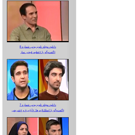
دانلود مجله تلویزیونی شماره 8
گفت‌وگو با «عظیم قیچی ساز»
دانلود مجله تلویزیونی شماره 7
گفت‌وگو با اسلک‌لاینرها؛ «آبایی» و «شریفی»