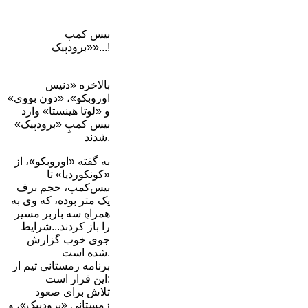
بیس کمپ
«برودپیک»...!
بالاخره «دنیس
اوروبکو»، «دون بووی»
و «لوتا هینستا» وارد
بیس کمپِ «برودپیک»
شدند.
به گفته «اوروبکو»، از
«کونکوردیا» تا
بیس‌کمپ، حجم برف
یک متر بوده، که وی به
همراهِ سه باربر مسیر
را باز کردند...شرایط
جوی خوب گزارش
شده است.
برنامه زمستانی تیم از
این قرار است:
تلاش برای صعود
زمستانی «برودپیک»، و