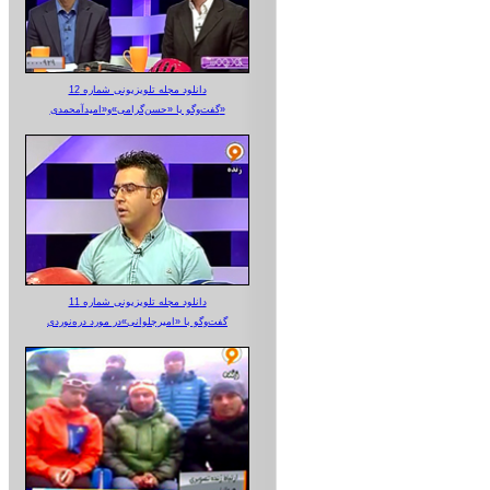
دانلود مجله تلویزیونی شماره 12
گفت‌وگو با «حسن‌گرامی»و«امیدآمحمدی»
دانلود مجله تلویزیونی شماره 11
گفت‌وگو با «امیرجلوانی»در مورد دره‌نوردی