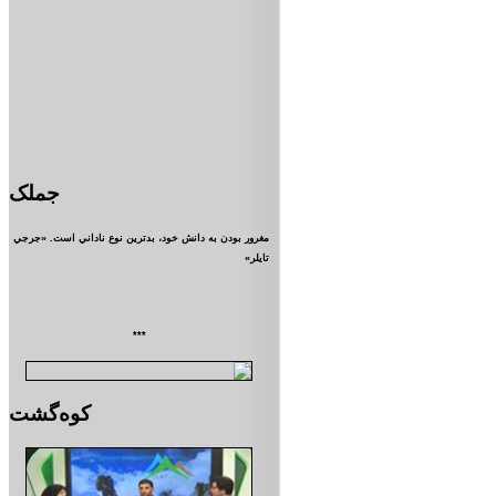
جملک
مغرور بودن به دانش خود، بدترين نوع ناداني است. «جرجي
تايلر»
***
کوه‌گشت