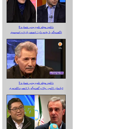
دانلود مجله تلویزیونی شماره 6
گفت‌وگو با یخ‌نوردان؛ «صفدریان» و «موسوی»
دانلود مجله تلویزیونی شماره 5
یادمان «امین نیا» و گفت‌وگو با «نصرت‌الله‌نوری»