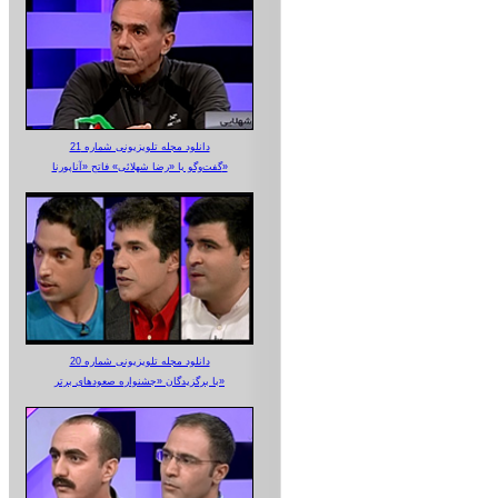
دانلود مجله تلویزیونی شماره 21
گفت‌وگو با «رضا شهلائی» فاتح «آناپورنا»
دانلود مجله تلویزیونی شماره 20
با برگزیدگان «جشنواره صعودهای برتر»