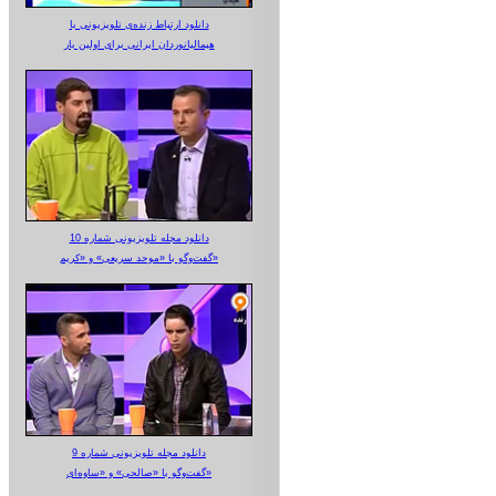
دانلود ارتباط زنده‌ی تلویزیونی‌ با
هیمالیانوردان ایرانی برای اولین بار
دانلود مجله تلویزیونی شماره 10
گفت‌وگو با «موحد سریعی» و «کریم»
دانلود مجله تلویزیونی شماره 9
گفت‌وگو با «صالحی» و «ساوه‌ای»