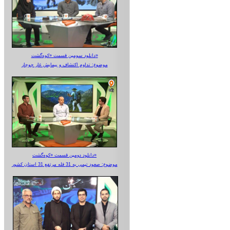
دانلود سومین قسمت «کوه‌گشت»
موضوع: تداوم اکتشاف و پیمایش غار جوجار
دانلود دومین قسمت «کوه‌گشت»
موضوع: صعود تیمی به 31 قله مرتفع 31 استان کشور