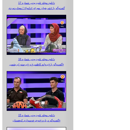
دانلود مجله تلویزیونی شماره 17
گفت‌وگو با «شریفیان مهر»‌و «دلنوا» / مهتاب‌نوردی
دانلود مجله تلویزیونی شماره 16
گفت‌وگو با «پروانه کاظمی» و «پرستو‌ ابریشمی»
دانلود مجله تلویزیونی شماره 15
گفت‌وگو درباره «دوچرخه‌سواری کوهستان»