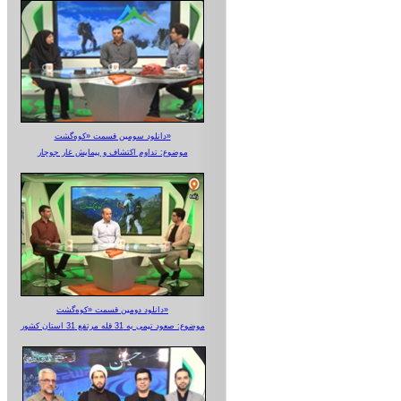
دانلود سومین قسمت «کوه‌گشت»
موضوع: تداوم اکتشاف و پیمایش غار جوجار
دانلود دومین قسمت «کوه‌گشت»
موضوع: صعود تیمی به 31 قله مرتفع 31 استان کشور