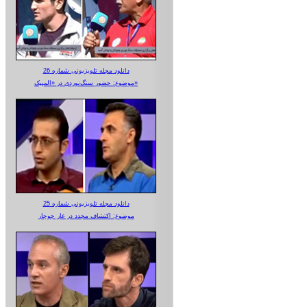
دانلود مجله تلویزیونی شماره 26
موضوع: حضور سنگ‌نوردی در «المپیک»
دانلود مجله تلویزیونی شماره 25
موضوع: اکتشاف مجدد در غار جوجار