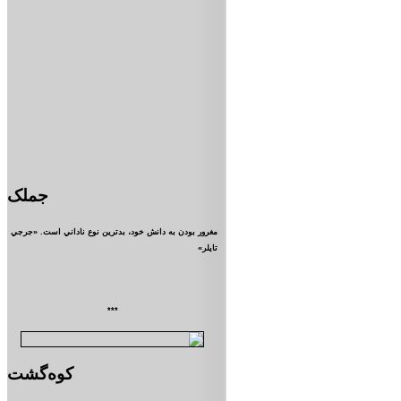
جملک
مغرور بودن به دانش خود، بدترين نوع ناداني است. «جرجي
تايلر»
***
کوه‌گشت