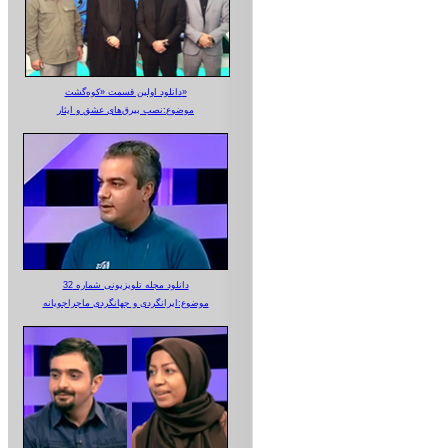
دانلود اولین قسمت «کوه‌گشت»
موضوع:نصب بیرق‌های عشق و ایثار
دانلود مجله تلویزیونی شماره 32
موضوع:ایرانگردی و جهانگردی ماجراجویانه