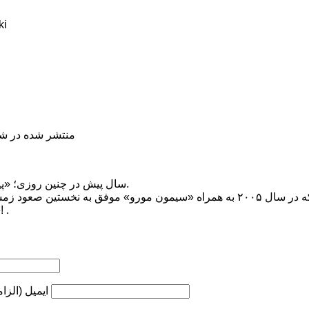
ki
منتشر شده در شنبه, 07 دی 398
۴۳ سال پیش در چنین روزی؛ «پیوتر موراوسکی» متولد شد.
کوه‌نورد نامدار لهستانی که در سال ۲۰۰۵ به همراه «سیمون مورو» موفق به ن
«شیشاپانگما» ۸۰۲۷ متری شد! .
ایمیل (الزا