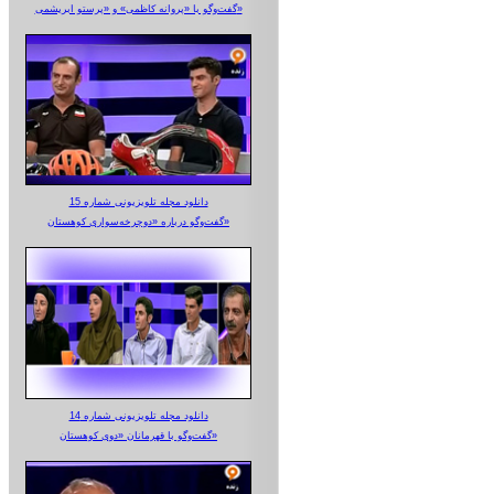
گفت‌وگو با «پروانه کاظمی» و «پرستو‌ ابریشمی»
دانلود مجله تلویزیونی شماره 15
گفت‌وگو درباره «دوچرخه‌سواری کوهستان»
دانلود مجله تلویزیونی شماره 14
گفت‌وگو با قهرمانان «دوی کوهستان»