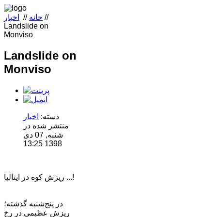
//
خانه
//
اخبار
Landslide on
Monviso
Landslide on
Monviso
دسته:
اخبار
منتشر شده در
شنبه, 07 دی
1398 13:25
ریزش کوه در ایتالیا ...!
در پنج‌شنبه گذشته؛
ریزش عظیمی در رخ