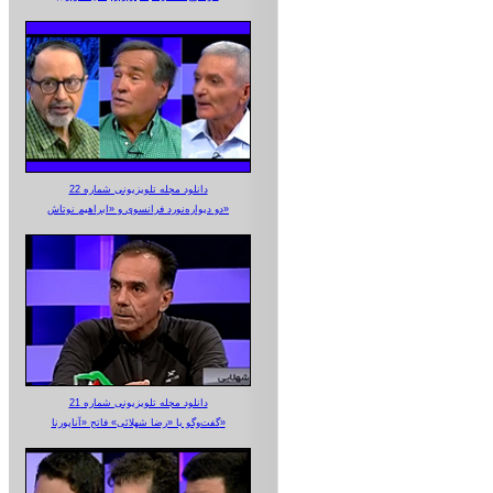
دانلود مجله تلویزیونی شماره 22
دو دیواره‌نورد فرانسوی و «ابراهیم نوتاش»
دانلود مجله تلویزیونی شماره 21
گفت‌وگو با «رضا شهلائی» فاتح «آناپورنا»