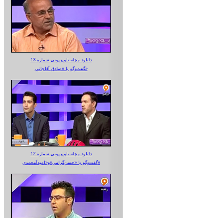
دانلود مجله تلویزیونی شماره 13
گفت‌وگو با «صادق آقاجانی»
دانلود مجله تلویزیونی شماره 12
گفت‌وگو با «حسن‌گرامی»و«امیدآمحمدی»