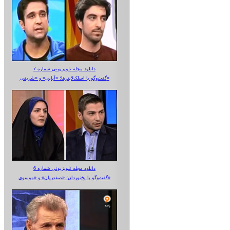
دانلود مجله تلویزیونی شماره 7
گفت‌وگو با اسلک‌لاینرها؛ «آبایی» و «شریفی»
دانلود مجله تلویزیونی شماره 6
گفت‌وگو با یخ‌نوردان؛ «صفدریان» و «موسوی»