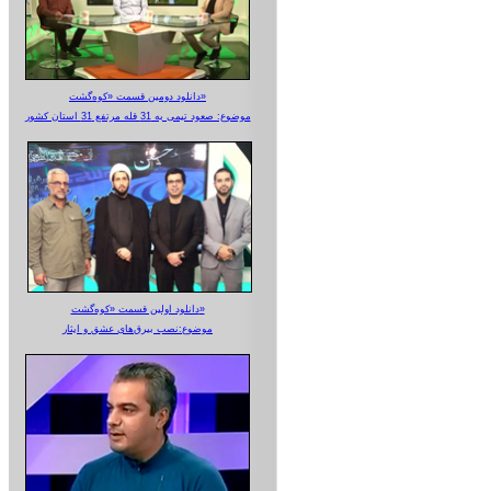
دانلود دومین قسمت «کوه‌گشت»
موضوع: صعود تیمی به 31 قله مرتفع 31 استان کشور
دانلود اولین قسمت «کوه‌گشت»
موضوع:نصب بیرق‌های عشق و ایثار