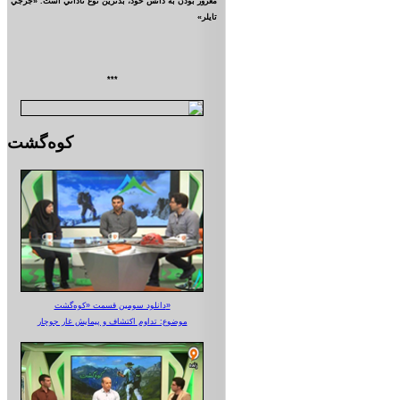
مغرور بودن به دانش خود، بدترين نوع ناداني است. «جرجي
تايلر»
***
کوه‌گشت
دانلود سومین قسمت «کوه‌گشت»
موضوع: تداوم اکتشاف و پیمایش غار جوجار