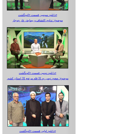
دانلود سومین قسمت «کوه‌گشت»
موضوع: تداوم اکتشاف و پیمایش غار جوجار
دانلود دومین قسمت «کوه‌گشت»
موضوع: صعود تیمی به 31 قله مرتفع 31 استان کشور
دانلود اولین قسمت «کوه‌گشت»