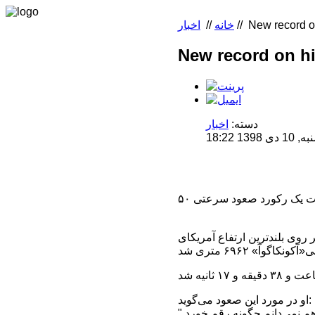
New record on
//
خانه
//
اخبار
New record on hi
دسته:
اخبار
 18:22
روی بلندترین ارتفاع آمریکای
او در مورد این صعود می‌گوید: