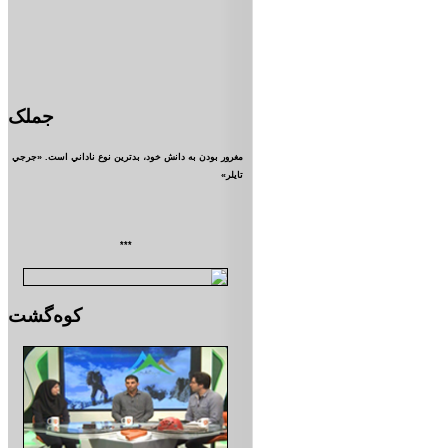
جملک
مغرور بودن به دانش خود، بدترين نوع ناداني است. «جرجي
تايلر»
***
کوه‌گشت