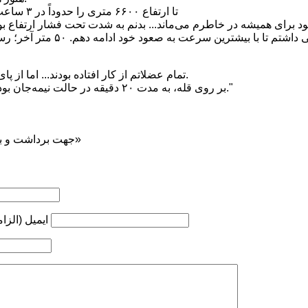
تا ارتفاع ۶۶۰۰ متری را حدوداً در ۳ ساعت و ده دقیقه صعود کردم ...اما
خر صعود برای همیشه در خاطرم می‌ماند... بدنم به شدت تحت فشار ارتفاع ب
می‌افتادم اما باز سعی داشتم تا با
تمام عضلاتم از کار افتاده بودند... اما از پای ننشستم و نهایتاً انجامش دادم.
بر روی قله، به مدت ۲۰ دقیقه در حالت نیمه‌جان بودم و به سختی نفس می‌کشیدم."
جهت برداشت و بازنشر ... ذکر منبع «کوه‌نوشت»
ایمیل (الزا