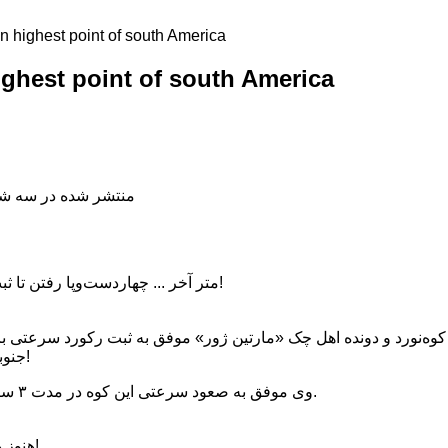
 highest point of south America
ghest point of south America
منتشر شده در سه شنبه, 10 دی 1398
۵۰ متر آخر ... چهاردست‌وپا رفتن تا ثبت یک رکورد صعود سرعتی!
وه‌نورد و دونده اهل چک «مارتین ژور» موفق به ثبت رکورد سرعتی بر 
جنوبی«آکونکاگوآ» ۶۹۶۲ متری شد!
وی موفق به صعود سرعتی این کوه در مدت ۳ ساعت و ۳۸ دقیقه و ۱۷ ثانیه شد.
" هنوز هم نمی‌دانم چگونه رقم خورد!