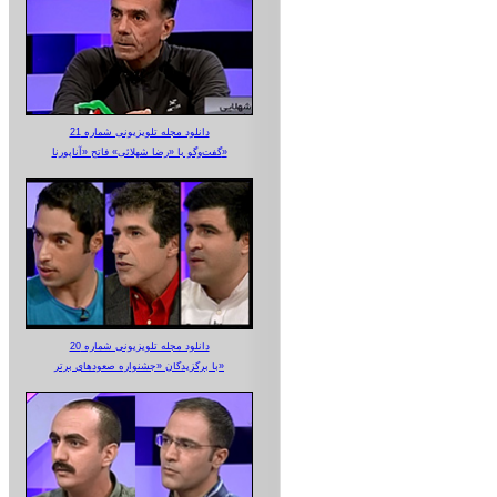
دانلود مجله تلویزیونی شماره 21
گفت‌وگو با «رضا شهلائی» فاتح «آناپورنا»
دانلود مجله تلویزیونی شماره 20
با برگزیدگان «جشنواره صعودهای برتر»