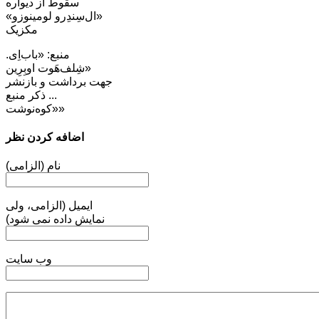
سقوط از دیواره
«ال‌سِندِرو لومینوزو»
مکزیک
منبع: «باب‌اِی.
شِلف‌هَوت اوبِرِین»
جهت برداشت و بازنشر
... ذکر منبع
«کوه‌نوشت»
اضافه کردن نظر
نام (الزامی)
ایمیل (الزامی، ولی
نمایش داده نمی شود)
وب سایت