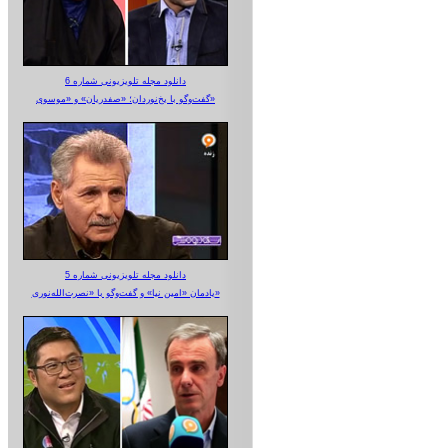
دانلود مجله تلویزیونی شماره 6
گفت‌وگو با یخ‌نوردان؛ «صفدریان» و «موسوی»
دانلود مجله تلویزیونی شماره 5
یادمان «امین نیا» و گفت‌وگو با «نصرت‌الله‌نوری»