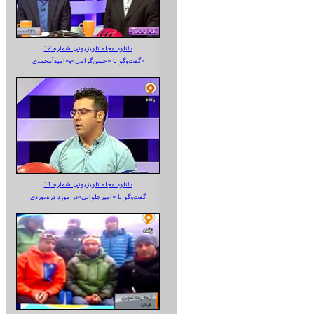
دانلود مجله تلویزیونی شماره 12
گفت‌وگو با «حسن‌گرامی»و«امیدآمحمدی»
دانلود مجله تلویزیونی شماره 11
گفت‌وگو با «امیرجلوانی»در مورد دره‌نوردی