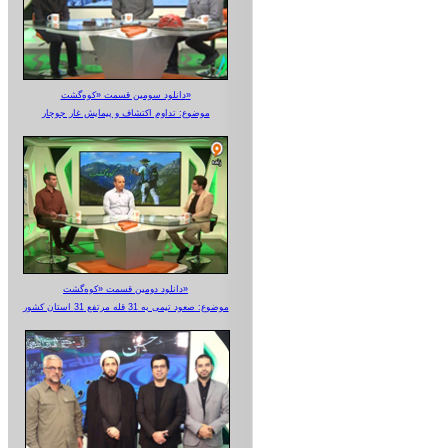
دانلود سومین قسمت «کوه‌گشت»
موضوع: تداوم اکتشاف و پیمایش غار جوجار
دانلود دومین قسمت «کوه‌گشت»
موضوع: صعود تیمی به 31 قله مرتفع 31 استان کشور