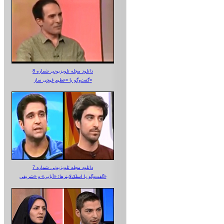
دانلود مجله تلویزیونی شماره 8
گفت‌وگو با «عظیم قیچی ساز»
دانلود مجله تلویزیونی شماره 7
گفت‌وگو با اسلک‌لاینرها؛ «آبایی» و «شریفی»