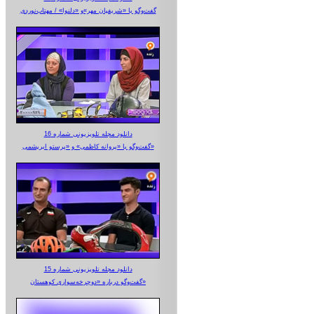
گفت‌وگو با «شریفیان مهر»‌و «دلنوا» / مهتاب‌نوردی
دانلود مجله تلویزیونی شماره 16
گفت‌وگو با «پروانه کاظمی» و «پرستو‌ ابریشمی»
دانلود مجله تلویزیونی شماره 15
گفت‌وگو درباره «دوچرخه‌سواری کوهستان»