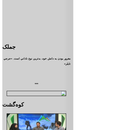
جملک
مغرور بودن به دانش خود، بدترين نوع ناداني است. «جرجي
تايلر»
***
کوه‌گشت