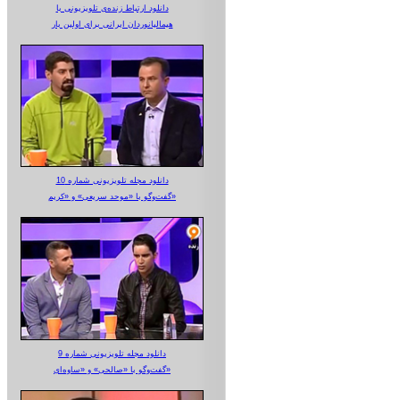
دانلود ارتباط زنده‌ی تلویزیونی‌ با
هیمالیانوردان ایرانی برای اولین بار
دانلود مجله تلویزیونی شماره 10
گفت‌وگو با «موحد سریعی» و «کریم»
دانلود مجله تلویزیونی شماره 9
گفت‌وگو با «صالحی» و «ساوه‌ای»